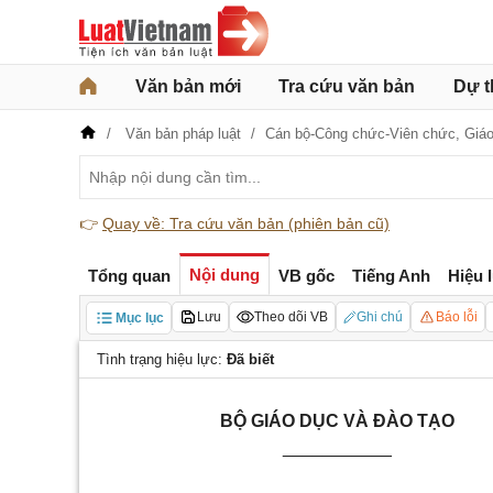
Văn bản mới
Tra cứu văn bản
Dự t
Văn bản pháp luật
Cán bộ-Công chức-Viên chức,
Giáo
👉
Quay về: Tra cứu văn bản (phiên bản cũ)
Nội dung
Tổng quan
VB gốc
Tiếng Anh
Hiệu 
Lưu
Theo dõi VB
Ghi chú
Báo lỗi
Mục lục
Tình trạng hiệu lực:
Đã biết
BỘ GIÁO DỤC VÀ ĐÀO TẠO
___________