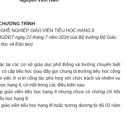
Nguyễn Vinh Hiển
CHƯƠNG TRÌNH
HỀ NGHIỆP GIÁO VIÊN TIỂU HỌC HẠNG II
BGDĐT ngày 22 tháng 7 năm 2016 của Bộ trưởng Bộ Giáo
dục và Đào tạo)
 tác tại các cơ sở giáo dục phổ thông và trường chuyên biệt
 có cấp tiểu học (sau đây gọi chung là trường tiểu học công
việc ở vị trí công tác phù hợp với chức trách và nhiệm vụ
ọc hạng II, có một trong các điều kiện sau:
 giáo viên tiểu học hạng II nhưng chưa có chứng chỉ bồi
u học hạng II;
giáo viên tiểu học hạng III hoặc tương đương từ đủ 02 năm