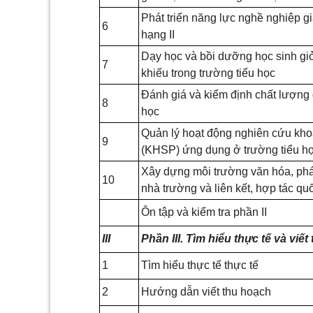
Phát triển năng lực nghề nghiệp gi
6
hạng II
Dạy học và bồi dưỡng học sinh giỏ
7
khiếu trong trường tiểu học
Đánh giá và kiểm định chất lượng g
8
học
Quản lý hoạt động nghiên cứu kh
9
(KHSP) ứng dụng ở trường tiểu ho
Xây dựng môi trường văn hóa, phát
10
nhà trường và liên kết, hợp tác quố
Ôn tập và kiểm tra phần II
III
Phần III. Tìm hiểu thực tế và viế
1
Tìm hiểu thực tế thực tế
2
Hướng dẫn viết thu hoạch