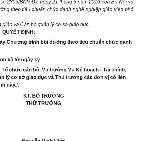
n số 2803/BNV-ĐT ngày 21 tháng 6 năm 2016 của Bộ Nội vụ
ưỡng theo tiêu chuẩn chức danh nghề nghiệp giáo viên phổ
 giáo và Cán bộ quản lý cơ sở giáo dục,
QUYẾT ĐỊNH:
này Chương trình bồi dưỡng theo tiêu chuẩn chức danh
ành kể từ ngày ký.
Tổ chức cán bộ, Vụ trưởng Vụ Kế hoạch - Tài chính,
 lý cơ sở giáo dục và Thủ trưởng các đơn vị có liên
h này./.
KT. BỘ TRƯỞNG
THỨ TRƯỞNG