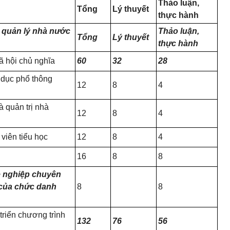
Thảo luận,
Tổng
Lý thuyết
thực hành
về quản lý nhà nước
Thảo luận,
Tổng
Lý thuyết
thực hành
 hội chủ nghĩa
60
32
28
 dục phổ thông
12
8
4
 quản trị nhà
12
8
4
iên tiểu học
12
8
4
16
8
8
ề nghiệp chuyên
của chức danh
8
8
triển chương trình
132
76
56