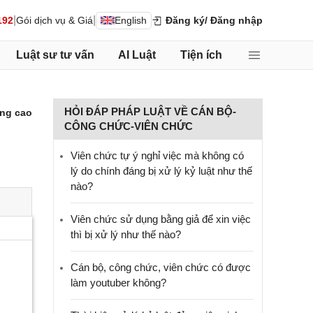
|
|
192
Gói dịch vụ & Giá
English
Đăng ký
/ Đăng nhập
Luật sư tư vấn
AI Luật
Tiện ích
HỎI ĐÁP PHÁP LUẬT VỀ CÁN BỘ-
ng cao
CÔNG CHỨC-VIÊN CHỨC
Viên chức tự ý nghỉ việc mà không có
lý do chính đáng bị xử lý kỷ luật như thế
nào?
Viên chức sử dụng bằng giả để xin việc
thì bị xử lý như thế nào?
Cán bộ, công chức, viên chức có được
làm youtuber không?