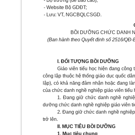
- Bộ trưởng (để báo cáo);
- Website Bộ GDĐT;
- Lưu: VT, NGCBQLCSGD.
BỒI DƯỠNG CHỨC DANH NG
(Ban hành theo Quyết định số 2516/QĐ-
I. ĐỐI TƯỢNG BỒI DƯỠNG
Giáo viên tiểu học hiện đang công
công lập thuộc hệ thống giáo dục quốc dân
lập), có khả năng đảm nhận hoặc đang làm 
của chức danh nghề nghiệp giáo viên tiểu h
1. Đang giữ chức danh nghề nghiệp
dưỡng chức danh nghề nghiệp giáo viên tiể
2. Đang giữ chức danh nghề nghiệp 
trở lên.
II. MỤC TIÊU BỒI DƯỠNG
1. Mục tiêu chung