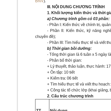
BNV
).
III. NỘI DUNG CHƯƠNG TRÌNH
1. Khối lượng kiến thức và thời g
a) Chương trình gồm có 03 phần:
- Phần I: Kiến thức về chính trị, qu
- Phần II: Kiến thức, kỹ năng n
chuyên đề);
- Phần III: Tìm hiểu thực tế và viết t
b) Thời gian bồi dưỡng:
- Tổng thời gian là 6 tuần x 5 ngày làm
- Phân bổ thời gian:
+ Lý thuyết, thảo luận, thực hành: 176
+ Ôn tập: 10 tiết
+ Kiểm tra: 06 tiết
+ Tìm hiểu thực tế và viết thu hoạch: 
+ Công tác tổ chức lớp (khai giảng, b
2. Cấu trúc chương trình
TT
Nội dung