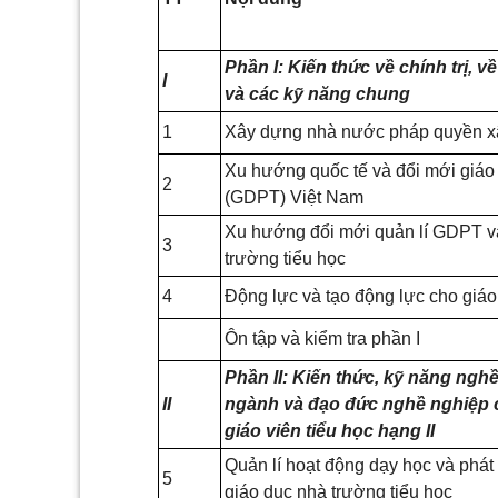
Phần I: Kiến thức về chính trị, 
I
và các kỹ năng chung
1
Xây dựng nhà nước pháp quyền xã
Xu hướng quốc tế và đổi mới giáo
2
(GDPT) Việt Nam
Xu hướng đổi mới quản lí GDPT và
3
trường tiểu học
4
Động lực và tạo động lực cho giáo v
Ôn tập và kiểm tra phần I
Phần II: Kiến thức, kỹ năng ngh
II
ngành và đạo đức nghề nghiệp 
giáo viên tiểu học hạng II
Quản lí hoạt động dạy học và phát 
5
giáo dục nhà trường tiểu học