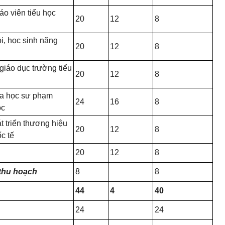
áo viên tiểu học
20
12
8
i, học sinh năng
20
12
8
iáo dục trường tiểu
20
12
8
oa học sư phạm
24
16
8
̣c
 triển thương hiệu
20
12
8
c tế
20
12
8
t thu hoạch
8
8
44
4
40
24
24