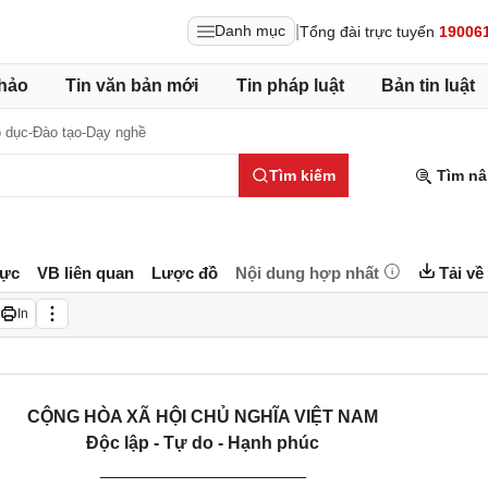
|
Danh mục
Tổng đài trực tuyến
19006
hảo
Tin văn bản mới
Tin pháp luật
Bản tin luật
 dục-Đào tạo-Dạy nghề
Tìm kiếm
Tìm nâ
lực
VB liên quan
Lược đồ
Nội dung hợp nhất
Tải về
In
CỘNG HÒA XÃ HỘI CHỦ NGHĨA VIỆT NAM
Độc lập - Tự do - Hạnh phúc
_____________________