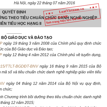
Hà Nội, ngày 22 tháng 07 năm 2016
QUYẾT ĐỊNH
Hiệu lực: Đã biết
ỠNG THEO TIÊU CHUẨN CHỨC DANH NGHỀ NGHIỆP
Tình trạng hiệu lực: Đã biết
IÊN TIỂU HỌC HẠNG II
_______
BỘ GIÁO DỤC VÀ ĐÀO TẠO
CP
ngày 19 tháng 3 năm 2008 của Chính phủ quy định chức
ức của Bộ Giáo dục và Đào tạo;
P
ngày 12 tháng 4 năm 2012 của Chính phủ về tuyển dụng,
015/TTLT-BGDĐT-BNV
ngày 16 tháng 9 năm 2015 của Bộ
 mã số và tiêu chuẩn chức danh nghề nghiệp giáo viên tiểu
BNV
ngày 04 tháng 12 năm 2014 của Bộ Nội vụ quy định,
n chức;
nh Chương trình bồi dưỡng theo tiêu chuẩn chức danh nghề
4 tháng 12 năm 2015;