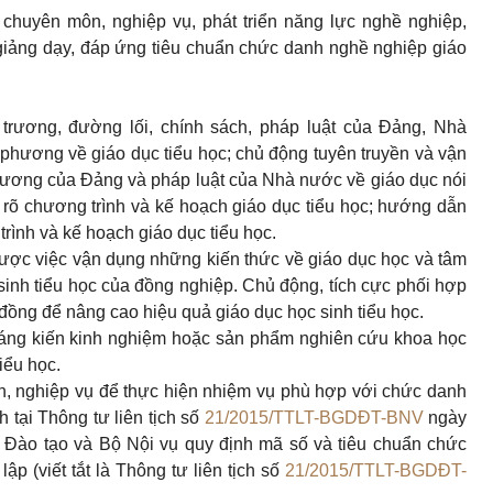
huyên môn, nghiệp vụ, phát triển năng lực nghề nghiệp,
c giảng dạy, đáp ứng tiêu chuẩn chức danh nghề nghiệp giáo
trương, đường lối, chính sách, pháp luật của Đảng, Nhà
phương về giáo dục tiểu học; chủ động tuyên truyền và vận
trương của Đảng và pháp luật của Nhà nước về giáo dục nói
u rõ chương trình và kế hoạch giáo dục tiểu học; hướng dẫn
ình và kế hoạch giáo dục tiểu học.
ược việc vận dụng những kiến thức về giáo dục học và tâm
c sinh tiểu học của đồng nghiệp. Chủ động, tích cực phối hợp
đồng để nâng cao hiệu quả giáo dục học sinh tiểu học.
sáng kiến kinh nghiệm hoặc sản phẩm nghiên cứu khoa học
iểu học.
n, nghiệp vụ để thực hiện nhiệm vụ phù hợp với chức danh
tại Thông tư liên tịch số
21/2015/TTLT-BGDĐT-BNV
ngày
o tạo và Bộ Nội vụ quy định mã số và tiêu chuẩn chức
̣p (viết tắt là Thông tư liên tịch số
21/2015/TTLT-BGDĐT-