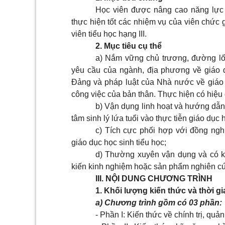
Học viên được nâng cao năng lực c
thực hiện tốt các nhiệm vụ của viên chứ
viên tiểu học hạng III.
2. Mục tiêu cụ thể
a) Nắm vững chủ trương, đường lối
yêu cầu của ngành, địa phương về giáo d
Đảng và pháp luật của Nhà nước về giáo d
công việc của bản thân. Thực hiện có hiệu 
b) Vận dụng linh hoạt và hướng dẫn
tâm sinh lý lứa tuổi vào thực tiễn giáo dục 
c) Tích cực phối hợp với đồng ng
giáo dục học sinh tiểu học;
d) Thường xuyên vận dụng và có 
kiến kinh nghiệm hoặc sản phẩm nghiên c
III. NỘI DUNG CHƯƠNG TRÌNH
1. Khối lượng kiến thức và thời g
a) Chương trình gồm có 03 phần:
- Phần I: Kiến thức về chính trị, qu