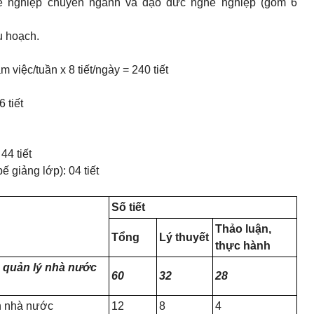
ghề nghiệp chuyên ngành và đạo đức nghề nghiệp (gồm 6
hu hoạch.
 việc/tuần x 8 tiết/ngày = 240 tiết
 tiết
44 tiết
ế giảng lớp): 04 tiết
Số tiết
Thảo luận,
Tổng
Lý thuyết
thực hành
về quản lý nhà nước
60
32
28
nh nhà nước
12
8
4