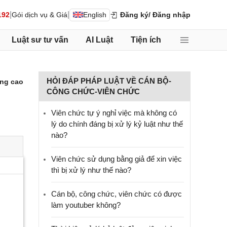
|
|
192
Gói dịch vụ & Giá
English
Đăng ký
/ Đăng nhập
Luật sư tư vấn
AI Luật
Tiện ích
HỎI ĐÁP PHÁP LUẬT VỀ CÁN BỘ-
ng cao
CÔNG CHỨC-VIÊN CHỨC
Viên chức tự ý nghỉ việc mà không có
lý do chính đáng bị xử lý kỷ luật như thế
nào?
Viên chức sử dụng bằng giả để xin việc
thì bị xử lý như thế nào?
Cán bộ, công chức, viên chức có được
làm youtuber không?