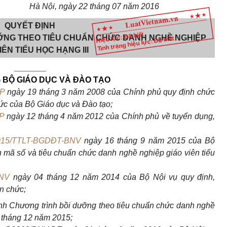
Hà Nội, ngày 22 tháng 07 năm 2016
QUYẾT ĐỊNH
Hiệu lực: Đã biết
ỠNG THEO TIÊU CHUẨN CHỨC DANH NGHỀ NGHIỆP
Tình trạng hiệu lực: Đã biết
IÊN TIỂU HỌC HẠNG III
_______
BỘ GIÁO DỤC VÀ ĐÀO TẠO
CP
ngày 19 tháng 3 năm 2008 của Chính phủ quy định chức
ức của Bộ Giáo dục và Đào tạo;
P
ngày 12 tháng 4 năm 2012 của Chính phủ về tuyển dụng,
015/TTLT-BGDĐT-BNV
ngày 16 tháng 9 năm 2015 của Bộ
 mã số và tiêu chuẩn chức danh nghề nghiệp giáo viên tiểu
BNV
ngày 04 tháng 12 năm 2014 của Bộ Nội vụ quy định,
n chức;
nh Chương trình bồi dưỡng theo tiêu chuẩn chức danh nghề
4 tháng 12 năm 2015;