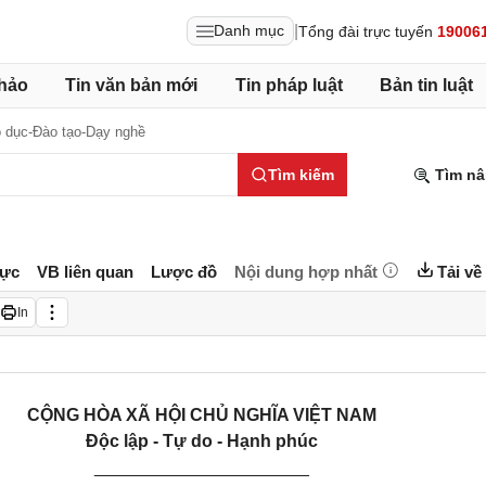
|
Danh mục
Tổng đài trực tuyến
19006
hảo
Tin văn bản mới
Tin pháp luật
Bản tin luật
 dục-Đào tạo-Dạy nghề
Tìm kiếm
Tìm nâ
lực
VB liên quan
Lược đồ
Nội dung hợp nhất
Tải về
In
CỘNG HÒA XÃ HỘI CHỦ NGHĨA VIỆT NAM
Độc lập - Tự do - Hạnh phúc
______________________