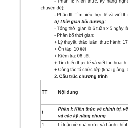
- Phần II: Kiến thức, kỹ năng n
chuyên đề);
- Phần III: Tìm hiểu thực tế và viết t
b) Thời gian bồi dưỡng:
- Tổng thời gian là 6 tuần x 5 ngày làm
- Phân bổ thời gian:
+ Lý thuyết, thảo luận, thực hành: 176
+ Ôn tập: 10 tiết
+ Kiểm tra: 06 tiết
+ Tìm hiểu thực tế và viết thu hoạch: 
+ Công tác tổ chức lớp (khai giảng, b
2. Cấu trúc chương trình
TT
Nội dung
Phần I: Kiến thức về chính trị, 
I
và các kỹ năng chung
1
Lí luận về nhà nước và hành chí