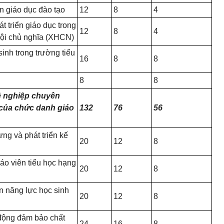
ển giáo dục đào tạo
12
8
4
t triển giáo dục trong
12
8
4
hội chủ nghĩa (XHCN)
inh trong trường tiểu
16
8
8
8
8
hề nghiệp chuyên
của chức danh giáo
132
76
56
ng và phát triển kế
20
12
8
o viên tiểu học hạng
20
12
8
n năng lực học sinh
20
12
8
 động đảm bảo chất
24
16
8