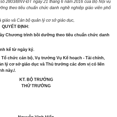
n số 2803/BNV-ĐT ngày 21 tháng 6 năm 2016 của Bộ Nội vụ
ưỡng theo tiêu chuẩn chức danh nghề nghiệp giáo viên phổ
 giáo và Cán bộ quản lý cơ sở giáo dục,
QUYẾT ĐỊNH:
này Chương trình bồi dưỡng theo tiêu chuẩn chức danh
ành kể từ ngày ký.
Tổ chức cán bộ, Vụ trưởng Vụ Kế hoạch - Tài chính,
 lý cơ sở giáo dục và Thủ trưởng các đơn vị có liên
h này./.
KT. BỘ TRƯỞNG
THỨ TRƯỞNG