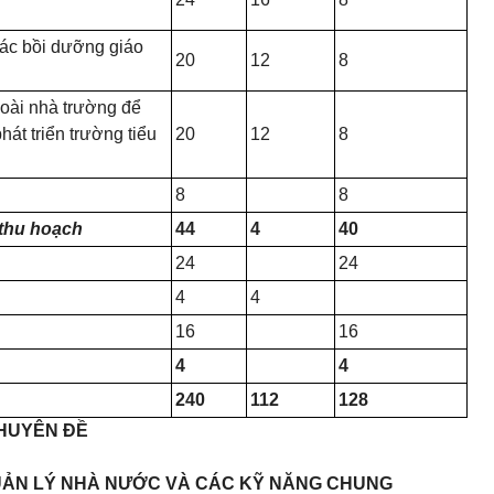
tác bồi dưỡng giáo
20
12
8
oài nhà trường để
át triển trường tiểu
20
12
8
8
8
t thu hoạch
44
4
40
24
24
4
4
16
16
4
4
240
112
128
CHUYÊN ĐỀ
 QUẢN LÝ NHÀ NƯỚC VÀ CÁC KỸ NĂNG CHUNG