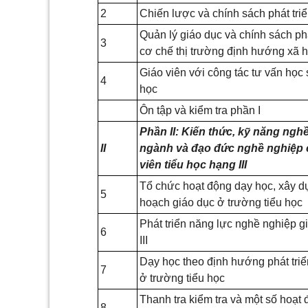
2
Chiến lược và chính sách phát tri
Quản lý giáo dục và chính sách phá
3
cơ chế thị trường định hướng xã 
Giáo viên với công tác tư vấn học s
4
học
Ôn tập và kiểm tra phần I
Phần II: Kiến thức, kỹ năng ng
II
ngành và đạo đức nghề nghiệp 
viên tiểu học hạng III
Tổ chức hoạt động dạy học, xây dự
5
hoạch giáo dục ở trường tiểu học
Phát triển năng lực nghề nghiệp giá
6
III
Dạy học theo định hướng phát triể
7
ở trường tiểu học
Thanh tra kiểm tra và một số hoạt
8