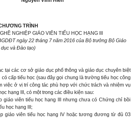
Nguyễn Vinh Hiển
CHƯƠNG TRÌNH
Ề NGHIỆP GIÁO VIÊN TIỂU HỌC HẠNG III
BGDĐT ngày 22 tháng 7 năm 2016 của Bộ trưởng Bộ Giáo
dục và Đào tạo)
 tác tại các cơ sở giáo dục phổ thông và giáo dục chuyên biệt
 có cấp tiểu học (sau đây gọi chung là trường tiểu học công
việc ở vị trí công tác phù hợp với chức trách và nhiệm vụ
c hạng III, có một trong các điều kiện sau:
 giáo viên tiểu học hạng III nhưng chưa có Chứng chỉ bồi
u học hạng III;
p giáo viên tiểu học hạng IV hoặc tương đương từ đủ 03