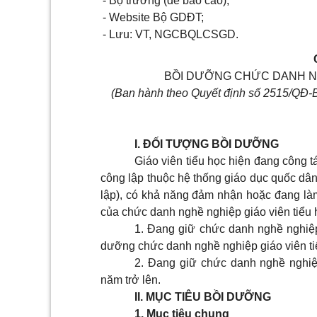
- Bộ trưởng (để báo cáo);
- Website Bộ GDĐT;
- Lưu: VT, NGCBQLCSGD.
BỒI DƯỠNG CHỨC DANH NGH
(Ban hành theo Quyết định số 2515/QĐ-
I. ĐỐI TƯỢNG BỒI DƯỠNG
Giáo viên tiểu học hiện đang công
công lập thuộc hệ thống giáo dục quốc dân
lập), có khả năng đảm nhận hoặc đang làm 
của chức danh nghề nghiệp giáo viên tiểu họ
1. Đang giữ chức danh nghề nghiệp
dưỡng chức danh nghề nghiệp giáo viên tiể
2. Đang giữ chức danh nghề nghiệ
năm trở lên.
II. MỤC TIÊU BỒI DƯỠNG
1. Mục tiêu chung