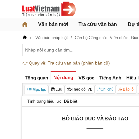
Văn bản mới
Tra cứu văn bản
Dự t
Văn bản pháp luật
Cán bộ-Công chức-Viên chức,
Giáo
👉
Quay về: Tra cứu văn bản (phiên bản cũ)
Nội dung
Tổng quan
VB gốc
Tiếng Anh
Hiệu 
Lưu
Theo dõi VB
Ghi chú
Báo lỗi
Mục lục
Tình trạng hiệu lực:
Đã biết
BỘ GIÁO DỤC VÀ ĐÀO TẠO
______