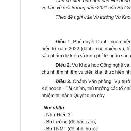
Căn cứ biên bản họp các Hội đồng t
vụ bảo vệ môi trường năm 2021 của Bộ Giá
Theo đề nghị của Vụ trưởng Vụ Kho
Điều 1.
Phê duyệt Danh mục nhiệm
hiện từ năm 2022 (danh mục nhiệm vụ, tên 
sản phẩm dự kiến và kinh phí từ ngân sác
Điều 2.
Vụ Khoa học Công nghệ và M
chủ nhiệm nhiệm vụ triển khai thực hiện nh
Điều 3.
Chánh Văn phòng, Vụ trưở
Kế hoạch - Tài chính, thủ trưởng các tổ chứ
nhiệm thi hành Quyết định này.
Nơi nhận
:
-
Như Điều 3;
-
Bộ trưởng (để báo cáo);
-
Bộ TNMT (để phối hợp);