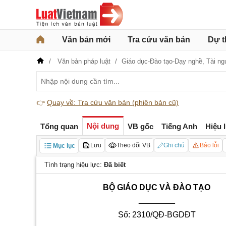
Văn bản mới
Tra cứu văn bản
Dự t
Văn bản pháp luật
Giáo dục-Đào tạo-Dạy nghề,
Tài ng
👉
Quay về: Tra cứu văn bản (phiên bản cũ)
Nội dung
Tổng quan
VB gốc
Tiếng Anh
Hiệu 
Lưu
Theo dõi VB
Ghi chú
Báo lỗi
Mục lục
Tình trạng hiệu lực:
Đã biết
BỘ GIÁO DỤC VÀ ĐÀO TẠO
________
Số: 2310/QĐ-BGDĐT