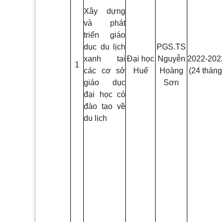
Xây dựng
và phát
triển giáo
dục du lịch
PGS.TS
xanh tại
Đại học
Nguyễn
2022­-202
1
các cơ sở
Huế
Hoàng
(24 tháng
giáo dục
Sơn
đại học có
đào tạo về
du lịch