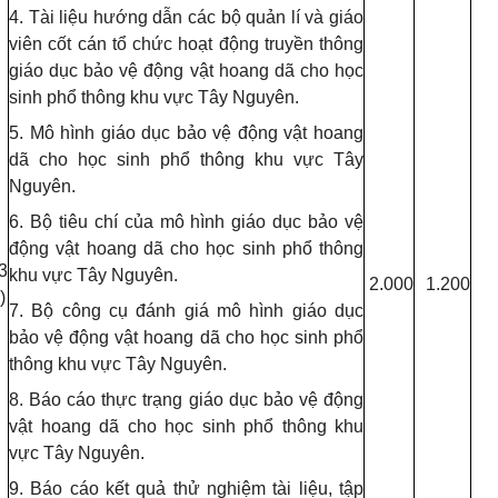
4.
Tài liệu hướng dẫn các bộ quản lí và giáo
viên cốt cán tổ chức hoạt động truyền thông
giáo dục bảo vệ động vật hoang dã cho học
sinh phổ thông khu vực Tây Nguyên.
5.
Mô hình giáo dục bảo vệ động vật hoang
dã cho học sinh phổ thông khu vực Tây
Nguyên.
6.
Bộ tiêu chí của mô hình giáo dục bảo vệ
động vật hoang dã cho học sinh phổ thông
3
khu vực Tây Nguyên.
2.000
1.200
)
7.
Bộ công cụ đánh giá mô hình giáo dục
bảo vệ động vật hoang dã cho học sinh phổ
thông khu vực Tây Nguyên.
8. Báo cáo thực trạng giáo dục bảo vệ động
vật hoang dã cho học sinh phổ thông khu
vực Tây Nguyên.
9. Báo cáo kết quả thử nghiệm tài liệu, tập