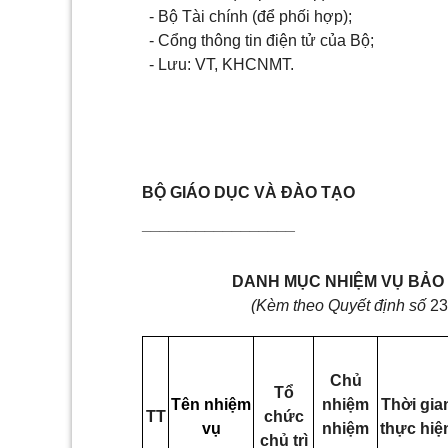
-
Bộ Tài chính (để phối hợp);
-
Cổng thông tin điện tử của Bộ;
-
Lưu: VT,
KHCNMT.
BỘ GIÁO DỤC VÀ ĐÀO TẠO
_________________
DANH MỤC NHIỆM VỤ BẢO 
(Kèm theo Quyết định số
23
Chủ
Tổ
Tên nhiệm
nhiệm
Thời gia
TT
chức
vụ
nhiệm
thực hiệ
chủ trì