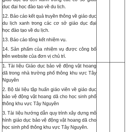
dục đại học đào tạo về du lịch.
12. Báo cáo kết quả truyền thông về giáo dục
du lịch xanh trong các cơ sở giáo dục đại
học đào tạo về du lịch.
13. Báo cáo tổng kết nhiệm vụ.
14. Sản phẩm của nhiệm vụ được công bố
trên
website
của đơn vị chủ trì.
1. Tài liệu Giáo dục bảo vệ động vật hoang
dã trong nhà trường phổ thông
khu vực Tây
Nguyên
2.
Bộ tài liệu tập huấn giáo viên về giáo dục
bảo vệ động vật hoang dã cho học sinh phổ
thông khu vực Tây Nguyên
3.
Tài liệu hướng dẫn quy trình xây dựng mô
hình giáo dục bảo vệ động vật hoang dã cho
học sinh phổ thông khu vực Tây Nguyên.