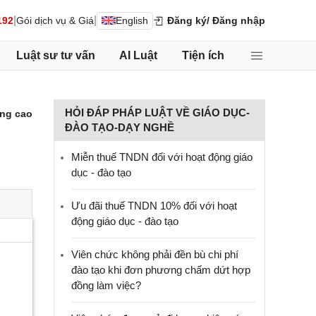
|
|
192
Gói dịch vụ & Giá
English
Đăng ký
/ Đăng nhập
Luật sư tư vấn
AI Luật
Tiện ích
HỎI ĐÁP PHÁP LUẬT VỀ GIÁO DỤC-
ng cao
ĐÀO TẠO-DẠY NGHỀ
Miễn thuế TNDN đối với hoạt động giáo
dục - đào tạo
Ưu đãi thuế TNDN 10% đối với hoạt
động giáo dục - đào tạo
Viên chức không phải đền bù chi phí
đào tạo khi đơn phương chấm dứt hợp
đồng làm việc?