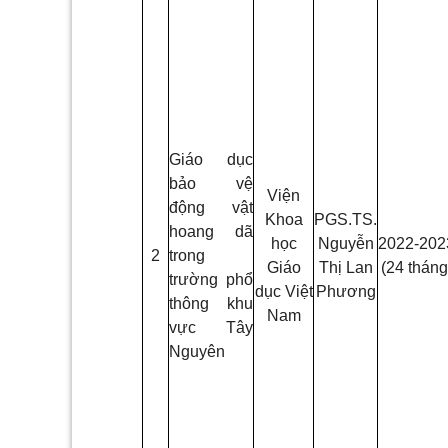
Giáo dục
bảo vệ
Viện
động vật
Khoa
PGS.TS.
hoang dã
học
Nguyễn
2022-202
2
trong
Giáo
Thị Lan
(24 tháng
trường phổ
dục Việt
Phương
thông khu
Nam
vực Tây
Nguyên