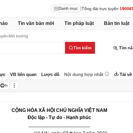
|
Danh mục
Tổng đài trực tuyến
19006
hảo
Tin văn bản mới
Tin pháp luật
Bản tin luật
uyên-Môi trường
Tìm kiếm
Tìm nâ
lực
VB liên quan
Lược đồ
Nội dung hợp nhất
Tải về
In
CỘNG HÒA XÃ HỘI CHỦ NGHĨA VIỆT NAM
Độc lập - Tự do - Hạnh phúc
_______________________