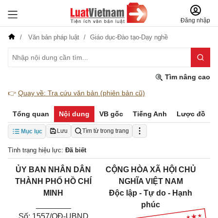
Đăng nhập
Văn bản pháp luật
Giáo dục-Đào tạo-Dạy nghề
Tìm nâng cao
👉
Quay về: Tra cứu văn bản (phiên bản cũ)
Tổng quan
Nội dung
VB gốc
Tiếng Anh
Lược đồ
Lưu
Tìm từ trong trang
Mục lục
Tình trạng hiệu lực:
Đã biết
ỦY BAN NHÂN DÂN
CỘNG HÒA XÃ HỘI CHỦ
THÀNH PHỐ HỒ CHÍ
NGHĨA VIỆT NAM
MINH
Độc lập - Tự do - Hạnh
________
phúc
Số: 1557/QĐ-UBND
_______________________