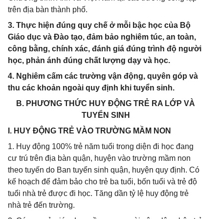
trên địa bàn thành phố.
3. Thực hiện đúng quy chế ở mỗi bậc học của Bộ
Giáo dục và Đào tạo, đảm bảo nghiêm túc, an toàn,
công bằng, chính xác, đánh giá đúng trình độ người
học, phản ánh đúng chất lượng dạy và học.
4. Nghiêm cấm các trường vận động, quyên góp và
thu các khoản ngoài quy định khi tuyển sinh.
B. PHƯƠNG THỨC HUY ĐỘNG TRẺ RA LỚP VÀ
TUYỂN SINH
I. HUY ĐỘNG TRẺ VÀO TRƯỜNG MẦM NON
1. Huy động 100% trẻ năm tuổi trong diện đi học đang
cư trú trên địa bàn quận, huyện vào trường mầm non
theo tuyến do Ban tuyển sinh quận, huyện quy định. Có
kế hoạch để đảm bảo cho trẻ ba tuổi, bốn tuổi và trẻ độ
tuổi nhà trẻ được đi học. Tăng dần tỷ lệ huy động trẻ
nhà trẻ đến trường.