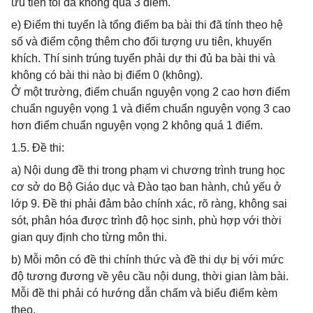
ưu tiên tối đa không quá 3 điểm.
e) Điểm thi tuyển là tổng điểm ba bài thi đã tính theo hệ
số và điểm cộng thêm cho đối tượng ưu tiên, khuyến
khích. Thí sinh trúng tuyển phải dự thi đủ ba bài thi và
không có bài thi nào bị điểm 0 (không).
Ở một trường, điểm chuẩn nguyện vọng 2 cao hơn điểm
chuẩn nguyện vọng 1 và điểm chuẩn nguyện vọng 3 cao
hơn điểm chuẩn nguyện vọng 2 không quá 1 điểm.
1.5. Đề thi:
a) Nội dung đề thi trong phạm vi chương trình trung học
cơ sở do Bộ Giáo dục và Đào tạo ban hành, chủ yếu ở
lớp 9. Đề thi phải đảm bảo chính xác, rõ ràng, không sai
sót, phân hóa được trình độ học sinh, phù hợp với thời
gian quy định cho từng môn thi.
b) Mỗi môn có đề thi chính thức và đề thi dự bị với mức
độ tương đương về yêu cầu nội dung, thời gian làm bài.
Mỗi đề thi phải có hướng dẫn chấm và biểu điểm kèm
theo.