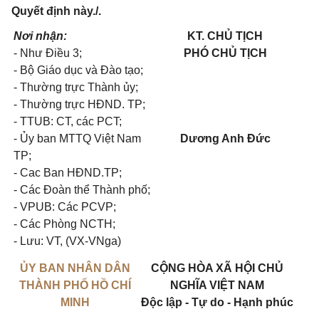
Quyết định này./.
Nơi nhận:
KT. CHỦ TỊCH
- Như Điều 3;
PHÓ CHỦ TỊCH
- Bộ Giáo dục và Đào tạo;
- Thường trực Thành ủy;
- Thường trực HĐND. TP;
- TTUB: CT, các PCT;
- Ủy ban MTTQ Việt Nam
Dương Anh Đức
TP;
- Cac Ban HĐND.TP;
- Các Đoàn thể Thành phố;
- VPUB: Các PCVP;
- Các Phòng NCTH;
- Lưu: VT, (VX-VNga)
ỦY BAN NHÂN DÂN
CỘNG HÒA XÃ HỘI CHỦ
THÀNH PHỐ HỒ CHÍ
NGHĨA VIỆT NAM
MINH
Độc lập - Tự do - Hạnh phúc