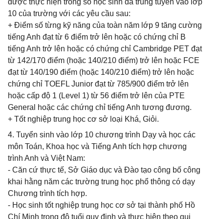
được thực hiện trong số học sinh đã trúng tuyển vào lớp
10 của trường với các yêu cầu sau:
+ Điểm số từng kỹ năng của toàn năm lớp 9 tăng cường
tiếng Anh đạt từ 6 điểm trở lên hoặc có chứng chỉ B
tiếng Anh trở lên hoặc có chứng chỉ Cambridge PET đạt
từ 142/170 điểm (hoặc 140/210 điểm) trở lên hoặc FCE
đạt từ 140/190 điểm (hoặc 140/210 điểm) trở lên hoặc
chứng chỉ TOEFL Junior đạt từ 785/900 điểm trở lên
hoặc cấp độ 1 (Level 1) từ 56 điểm trở lên của PTE
General hoặc các chứng chỉ tiếng Anh tương đương.
+ Tốt nghiệp trung học cơ sở loại Khá, Giỏi.
4. Tuyển sinh vào lớp 10 chương trình Dạy và học các
môn Toán, Khoa học và Tiếng Anh tích hợp chương
trình Anh và Việt Nam:
- Căn cứ thực tế, Sở Giáo dục và Đào tạo công bố công
khai hằng năm các trường trung học phổ thông có dạy
Chương trình tích hợp.
- Học sinh tốt nghiệp trung học cơ sở tại thành phố Hồ
Chí Minh trong độ tuổi quy định và thực hiện theo qui