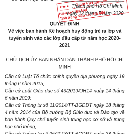
Thành phố Hồ Chí Minh,
Hiệu lực: Đã biết
Tình trạng hiệu lực: Đã biết
ngày 12 tháng 5 năm
20
20
QUYẾT ĐỊNH
Về việc ban hành Kế hoạch huy động trẻ ra lớp và
tuyển sinh vào các lớp đầu cấp từ năm học 2020-
2021
_______________
CHỦ TỊCH ỦY BAN NHÂN DÂN THÀNH PHỐ HỒ CHÍ
MINH
Căn cứ Luật Tổ chức chính quyền địa phương ngày 19
tháng 6 năm 2015;
Căn cứ Luật Giáo dục số 43/2019/QH14 ngày 14 tháng
6 năm 2019;
Căn cứ Thông tư số 11/2014/TT-BGDĐT ngày 18 tháng
4 năm 2014 của Bộ trưởng Bộ Giáo dục và Đào tạo về
ban hành Quy chế tuyển sinh trung học cơ sở và trung
học phổ thông;
Căn cứ Thông tư số 05/2018/TT-BGDĐT ngày 28 tháng