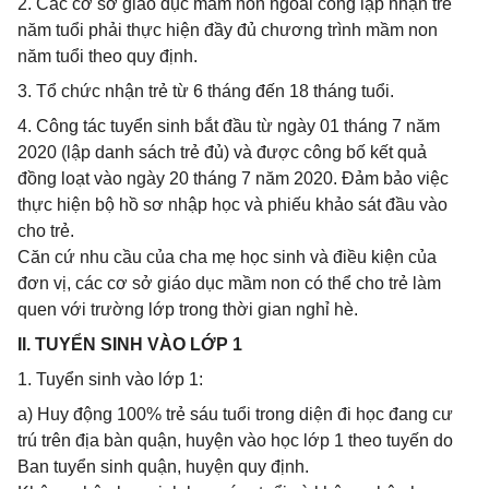
2. Các cơ sở giáo dục mầm non ngoài công lập nhận trẻ
năm tuổi phải thực hiện đầy đủ chương trình mầm non
năm tuổi theo quy định.
3. Tổ chức nhận trẻ từ 6 tháng đến 18 tháng tuổi.
4. Công tác tuyển sinh bắt đầu từ ngày 01 tháng 7 năm
2020 (lập danh sách trẻ đủ) và được công bố kết quả
đồng loạt vào ngày 20 tháng 7 năm 2020. Đảm bảo việc
thực hiện bộ hồ sơ nhập học và phiếu khảo sát đầu vào
cho trẻ.
Căn cứ nhu cầu của cha mẹ học sinh và điều kiện của
đơn vị, các cơ sở giáo dục mầm non có thể cho trẻ làm
quen với trường lớp trong thời gian nghỉ hè.
II. TUYỂN SINH VÀO LỚP 1
1. Tuyển sinh vào lớp 1:
a) Huy động 100% trẻ sáu tuổi trong diện đi học đang cư
trú trên địa bàn quận, huyện vào học lớp 1 theo tuyến do
Ban tuyển sinh quận, huyện quy định.