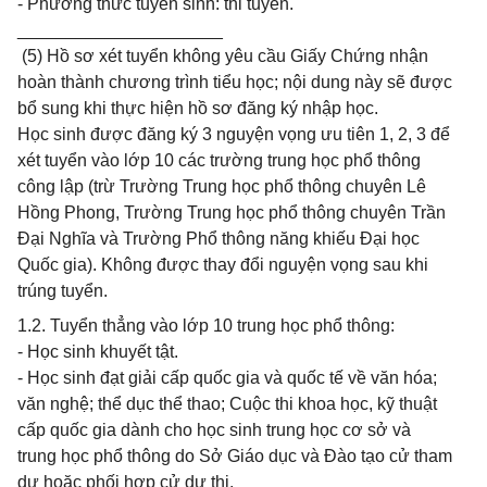
- Phương thức tuyển sinh: thi tuyển.
_____________________
(5) Hồ sơ xét tuyển không yêu cầu Giấy Chứng nhận
hoàn thành chương trình tiểu học; nội dung này sẽ được
bổ sung khi thực hiện hồ sơ đăng ký nhập học.
Học sinh được đăng ký 3 nguyện vọng ưu tiên 1, 2, 3 để
xét tuyển vào lớp 10 các trường trung học phổ thông
công lập (trừ Trường Trung học phổ thông chuyên Lê
Hồng Phong, Trường Trung học phổ thông chuyên Trần
Đại Nghĩa và Trường Phổ thông năng khiếu Đại học
Quốc gia). Không được thay đổi nguyện vọng sau khi
trúng tuyển.
1.2. Tuyển thẳng vào lớp 10 trung học phổ thông:
- Học sinh khuyết tật.
- Học sinh đạt giải cấp quốc gia và quốc tế về văn hóa;
văn nghệ; thể dục thể thao; Cuộc thi khoa học, kỹ thuật
cấp quốc gia dành cho học sinh trung học cơ sở và
trung học phổ thông do Sở Giáo dục và Đào tạo cử tham
dự hoặc phối hợp cử dự thi.