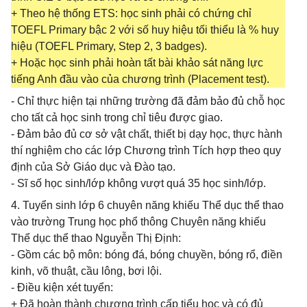
+ Theo hệ thống ETS: học sinh phải có chứng chỉ
TOEFL Primary bậc 2 với số huy hiệu tối thiểu là % huy
hiệu (TOEFL Primary, Step 2, 3 badges).
+ Hoặc học sinh phải hoàn tất bài khảo sát năng lực
tiếng Anh đầu vào của chương trình (Placement test).
- Chỉ thực hiện tại những trường đã đảm bảo đủ chỗ học
cho tất cả học sinh trong chỉ tiêu được giao.
- Đảm bảo đủ cơ sở vật chất, thiết bị dạy học, thực hành
thí nghiệm cho các lớp Chương trình Tích hợp theo quy
định của Sở Giáo dục và Đào tạo.
- Sĩ số học sinh/lớp không vượt quá 35 học sinh/lớp.
4. Tuyển sinh lớp 6 chuyên năng khiếu Thể dục thể thao
vào trường Trung học phổ thông Chuyên năng khiếu
Thể dục thể thao Nguyễn Thị Định:
- Gồm các bộ môn: bóng đá, bóng chuyền, bóng rổ, điền
kinh, võ thuật, cầu lông, bơi lội.
- Điều kiện xét tuyển:
+ Đã hoàn thành chương trình cấp tiểu học và có đủ