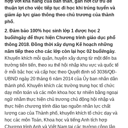
hợp với khả năng của bản thân, gần nơi cư trú để
thuận lợi cho việc tiếp tục đi học khi trúng tuyển và
giảm áp lực giao thông theo chủ trương của thành
phố.
2. Đảm bảo 100% học sinh lớp 1 được học 2
buổi/ngày để thực hiện Chương trình giáo dục phổ
thông 2018. Đồng thời xây dựng Kế hoạch những
năm tiếp theo cho các lớp còn lại học 02 buổi/ngày.
Khuyến khích mỗi quận, huyện xây dựng từ một đến ba
trường tiên tiến, theo xu thế hội nhập khu vực và quốc tế
ở mỗi bậc học và cấp học theo Quyết định số 3036/QĐ-
UBND ngày 20 tháng 6 năm 2014 của Ủy ban nhân dân
thành phố. Khuyến khích các trường trung học tổ chức
dạy môn toán và các môn khoa học tự nhiên bằng ngoại
ngữ nhằm thực hiện chủ trương chủ động hội nhập và
thực hiện chương trình đào tạo nguồn nhân lực chất
lượng cao của Thành phố, khuyến khích tổ chức dạy và
học các môn Toán, Khoa học và tiếng Anh tích hợp
Chương trình Anh và Việt Nam tại các trường công lập