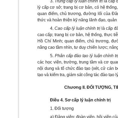
3.
Trung cấp lý luận chính trị
là cấp đ
lý cấp cơ sở; trang bị cơ bản, có hệ thốn
quan điểm, chủ trương, đường lối của Đả
thức và hoàn thiện kỹ năng lãnh đạo, quản 
4.
Cao cấp lý luận ch
í
nh trị
là cấp đà
cao cấp; trang bị cơ bản, hệ thống, thực ti
Hồ Chí Minh; quan điểm, chủ trương, đư
nâng cao tầm nhìn, tư duy chiến lược; nâng
5.
Phân cấp đào tạo lý luận chính tr
các học viện, trường, trung tâm và cơ qua
nội dung và tổ chức đào tạo (xét, cử cán 
tạo và kiểm tra, giám sát công tác đào tạo l
Chương II.
ĐỐI TƯỢNG, T
Điều 4. Sơ cấp lý luận chính trị
1. Đối tượng
a) Đảng viên; đoàn viên, hội viên của