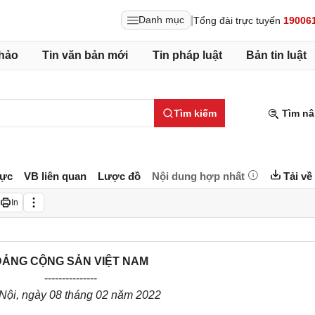
|
Danh mục
Tổng đài trực tuyến
19006
hảo
Tin văn bản mới
Tin pháp luật
Bản tin luật
Tìm kiếm
Tìm nâ
lực
VB liên quan
Lược đồ
Nội dung hợp nhất
Tải về
In
ĐẢNG CỘNG SẢN VIỆT NAM
---------------
Nội, ngày 08 tháng 02 năm 2022