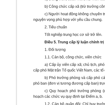
b) Công chức cấp xã (trừ trưởng côn
c) Người hoạt động không chuyên tr
nguyện vọng phù hợp với yêu cầu chung.
2. Tiêu chuẩn
Tốt nghiệp trung học cơ sở trở lên.
Điều 5. Trung cấp lý luận chính trị
1. Đối tượng
1.1. Cán bộ, công chức, viên chức
a) Cấp ủy viên cấp xã; chủ tịch, ph
cấp phó Mặt trận Tổ quốc Việt Nam, các tổ c
b) Phó trưởng phòng và cấp phó cá
phó ban (đơn vị tương đương cấp ban) trực
c) Quy hoạch phó trưởng phòng (
hoạch các chức vụ quy định tại Điểm a, b.
1.2. Cán bộ quân đội; Chỉ huy trưở