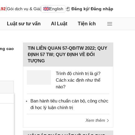
|
|
192
Gói dịch vụ & Giá
English
Đăng ký
/ Đăng nhập
Luật sư tư vấn
AI Luật
Tiện ích
TIN LIÊN QUAN 57-QĐ/TW 2022; QUY
ng cao
ĐỊNH 57 TW; QUY ĐỊNH VỀ ĐỐI
TƯỢNG
Trình độ chính trị là gì?
Cách xác định như thế
nào?
Ban hành tiêu chuẩn cán bộ, công chức
đi học lý luận chính trị
Xem thêm