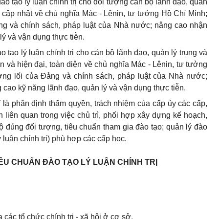
ào tạo lý luận chính trị cho đối tượng cán bộ lãnh đạo, quản
g, cập nhật về chủ nghĩa Mác - Lênin, tư tưởng Hồ Chí Minh;
ng và chính sách, pháp luật của Nhà nước; nâng cao nhận
lý và vận dụng thực tiễn.
o tạo lý luận chính trị cho cán bộ lãnh đạo, quản lý trung và
ễn và hiện đại, toàn diện về chủ nghĩa Mác - Lênin, tư tưởng
ờng lối của Đảng và chính sách, pháp luật của Nhà nước;
 cao kỹ năng lãnh đạo, quản lý và vận dụng thực tiễn.
ị
là phân định thẩm quyền, trách nhiệm của cấp ủy các cấp,
n liên quan trong việc chủ trì, phối hợp xây dựng kế hoạch,
bộ đúng đối tượng, tiêu chuẩn tham gia đào tạo; quản lý đào
ý luận chính trị) phù hợp các cấp học.
IÊU CHUẨN ĐÀO TẠO LÝ LUẬN CHÍNH TRỊ
 các tổ chức chính trị - xã hội ở cơ sở.