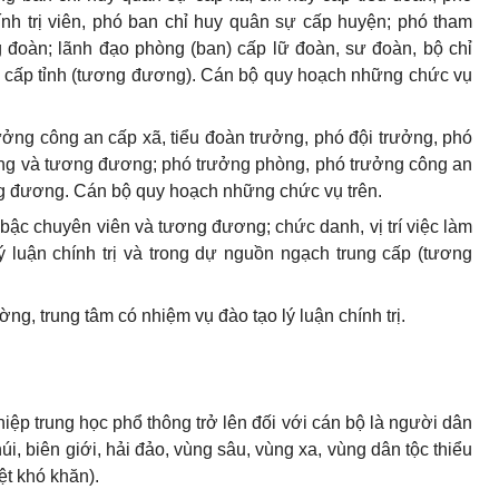
nh trị viên, phó ban chỉ huy quân sự cấp huyện; phó tham
g đoàn; lãnh đạo phòng (ban) cấp lữ đoàn, sư đoàn, bộ chỉ
g cấp tỉnh (tương đương). Cán bộ quy hoạch những chức vụ
ưởng công an cấp xã, tiểu đoàn trưởng, phó đội trưởng, phó
ởng và tương đương; phó trưởng phòng, phó trưởng công an
g đương. Cán bộ quy hoạch những chức vụ trên.
bậc chuyên viên và tương đương; chức danh, vị trí việc làm
lý luận chính trị và trong dự nguồn ngạch trung cấp (tương
ường, trung tâm có nhiệm vụ đào tạo lý luận chính trị.
ghiệp trung học phổ thông trở lên đối với cán bộ là người dân
úi, biên giới, hải đảo, vùng sâu, vùng xa, vùng dân tộc thiểu
iệt khó khăn).