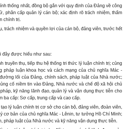
m tính thống nhất, đồng bộ gắn với quy định của Đảng về công
ử, phân cấp quản lý cán bộ; xác định rõ trách nhiệm, thẩm
 chính trị.
 vụ, trách nhiệm và quyền lợi của cán bộ, đảng viên, trước hết
i đây được hiểu như sau:
nh truyền thụ, tiếp thu hệ thống tri thức lý luận chính trị; củng
ng pháp luận khoa học và cách mạng của chủ nghĩa Mác -
 đường lối của Đảng, chính sách, pháp luật của Nhà nước;
 củng cố niềm tin vào Đảng, Nhà nước và chế độ xã hội chủ
pháp, kỹ năng lãnh đạo, quản lý và vận dụng thực tiễn cho
ồm ba cấp: Sơ cấp, trung cấp và cao cấp.
tạo lý luận chính trị cơ sở cho cán bộ, đảng viên, đoàn viên,
 lý cơ bản của chủ nghĩa Mác - Lênin, tư tưởng Hồ Chí Minh;
, pháp luật của Nhà nước và kỹ năng vận dụng thực tiễn.