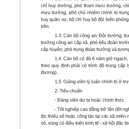
chỉ huy trưởng, phó tham mưu trưởng, chí
mưu trưởng, phó chủ nhiệm chính trị trun
huy
q
uân sự, bộ chỉ huy bộ đội biên phòn
trên.
1.3. Cán bộ công an: Đội trưởng, tr
trưởng công an cấp xã, phó tiểu đoàn trư
cấp huyện, phó trung đoàn trưởng và tươn
1.4. Cán bộ có đủ 6 năm giữ ngạch, 
theo quy định phải có trình độ trung cấp 
đương).
1.5. Giảng viên lý luận chính trị ở tr
2. Tiêu chuẩn
- Đảng viên dự bị hoặc chính thức.
- Tốt nghiệp cao đẳng trở lên (tốt n
tộc thiểu số hoặc công tác tại các xã miền n
số, vùng có điều kiện kinh tế - xã hội đặc b