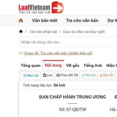
Văn bản mới
Tra cứu văn bản
Dự t
Văn bản pháp luật
Giáo dục-Đào tạo-Dạy nghề
👉
Quay về: Tra cứu văn bản (phiên bản cũ)
Nội dung
Tổng quan
VB gốc
Tiếng Anh
Hiệu 
Lưu
Theo dõi VB
Ghi chú
Báo lỗi
Mục lục
Tình trạng hiệu lực:
Đã biết
BAN CH
Ấ
P HÀNH TRUNG ƯƠNG
-------
Số: 57-Q
Đ
/TW
Hà