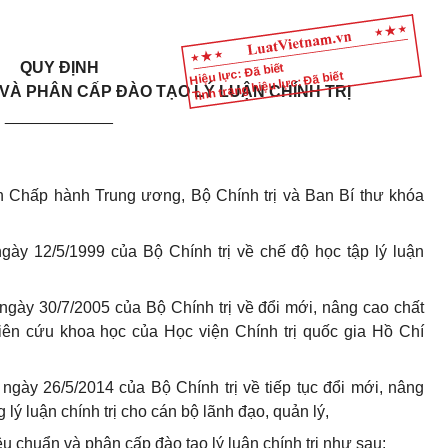
QUY ĐỊNH
Hiệu lực: Đã biết
Tình trạng hiệu lực: Đã biết
 VÀ PHÂN CẤP ĐÀO TẠO LÝ LUẬN CHÍNH TRỊ
____________
 Chấp hành Trung ương, Bộ Chính trị và Ban Bí thư kh
óa
ày 12/5/1999 của Bộ Chính trị về chế độ học tập lý luận
gày 30/7/2005 của Bộ Chính trị về đổi mới, nâng cao chất
iên cứu khoa học của Học viện Chính trị quốc gia Hồ Chí
 ngày 26/5/2014 của Bộ Ch
í
nh trị về tiếp tục đổi mới, nâng
lý luận chính trị cho cán bộ lãnh đạo, quản lý,
êu chuẩn và phân cấp đào tạo lý luận chính trị như sau: