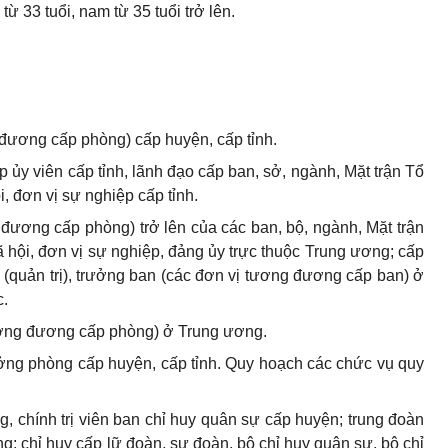
ừ 33 tuổi, nam từ 35 tuổi trở lên.
đương cấp phòng) cấp huyện, cấp tỉnh.
p ủy viên cấp tỉnh, lãnh đạo cấp ban, sở, ngành, Mặt trận Tổ
i, đơn vị sự nghiệp cấp tỉnh.
đương cấp phòng) trở lên của các ban, bộ, ngành, Mặt trận
xã hội, đơn vị sự nghiệp, đảng ủy trực thuộc Trung ương; cấp
n (quản trị), trưởng ban (các đơn vị tương đương cấp ban) ở
c.
ương đương cấp phòng) ở Trung ương.
ởng phòng cấp huyện, cấp tỉnh. Quy hoạch các chức vụ quy
g, chính trị viên ban chỉ huy quân sự cấp huyện; trung đoàn
g; chỉ huy cấp lữ đoàn, sư đoàn, bộ chỉ huy quân sự, bộ chỉ