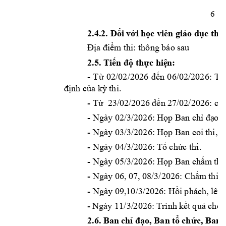
6
i v
i 
h
c viên giáo d
2.4.2. Đố
ớ
ọ
ục thư
m
 th
i: thông báo sau  
Địa điể
2.5
. 
Ti
th
c hi
n: 
ến độ
ự
ệ
- 
T
02
/0
2
n 
06
ừ
/2026 
đế
/02/2026: 
Tr
nh c
a k
thi.
đị
ủ
ỳ
- T
2
n 
27
/02/2026: c
h
ừ
3/02/2026 đế
- Ngày 02/3/2026: H
p
 Ban ch
o k
ọ
ỉ
đạ
- Ngày 
03
/
3
/2026: H
p B
an
 coi 
thi, k
ọ
- Ngày 
04
/
3
/2026: T
ch
c thi. 
ổ
ứ
- Ngày 
05
/
3
/2026: H
p B
an
 ch
m
 thi
ọ
ấ
- Ngày 06, 07, 08/
3
/2026: Ch
m
 thi
. 
ấ
- Ngày 09,10/3/2026
: H
i phách
, 
ồ
lên 
- 
Ngày 
11
/3/
2
026: 
Trình 
k
t 
qu
ế
ả
cho 
2.
6
. 
Ban 
ch
o, Ban 
t
ch
c, Ban 
ỉ
đạ
ổ
ứ