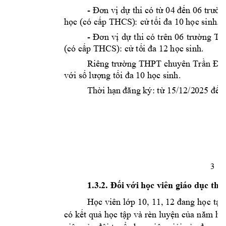
- 
d
 thi có t
 04 
n 06 
n
Đơn vị
ự
ừ
đế
trườ
h
c (có c
p THCS)
:
 c
t
10 h
c sinh.
ọ
ấ
ử
ối đa 
ọ
- 
d
Đơn 
vị
ự
thi 
có 
trên 
06 
trường 
TH
(có c
p THCS): c
 t
12
 h
c sinh. 
ấ
ử
ố
i đa 
ọ
ng 
THPT chuyên 
Tr
Riêng trườ
ần 
Đại
v
i s
ng
 t
 10 h
c sinh. 
ớ
ố
lư
ợ
ối đa
ọ
Th
i h
n
ờ
ạn đăng ký: từ
15/12/2
025
 đế
3
i v
i 
h
c viên giáo d
1.3.2. Đố
ớ
ọ
ục thư
H
c viên 
l
c 
t
ọ
ớp 10
, 11, 12 
đang h
ọ
ại
có kết quả h
ọc tập và rèn l
uyện của
năm họ