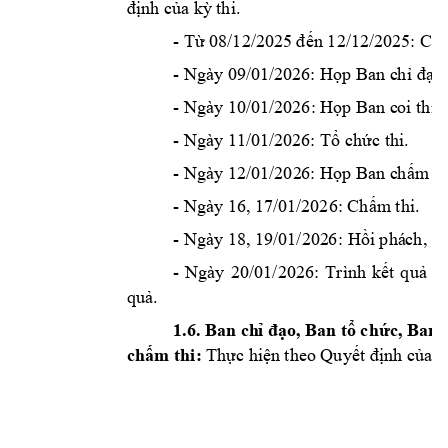
nh c
a k
thi.
đị
ủ
ỳ
- T
n 12/12/2
025: 
C
h
ừ
08/12/202
5 đ
ế
- Ngày 
09
/
01
/2026: H
p Ban c
h
o
ọ
ỉ
đạ
- Ngày 10/01/
2
026: H
p Ban c
oi thi, 
ọ
- Ngày 
11
/
01
/2026: T
ch
c thi.
ổ
ứ
- Ngày 12/01/202
6:
 H
p Ban c
h
m
 th
ọ
ấ
- Ngày 16, 17/
01
/2026: Ch
m thi. 
ấ
- Ngày 
18,
19
/
01
/202
6
: H
i phá
ch
, 
ồ
lê
- 
Ngày 
20/
01
/2026: 
Trình 
k
t 
qu
ế
ả
c
qu
. 
ả
1.6. Ban ch
o
, Ba
n t
ch
c, Ban 
ỉ
đạ
ổ
ứ
ch
m thi
: 
Th
c hi
n theo Quy
nh c
ấ
ự
ệ
ết đị
ủa 