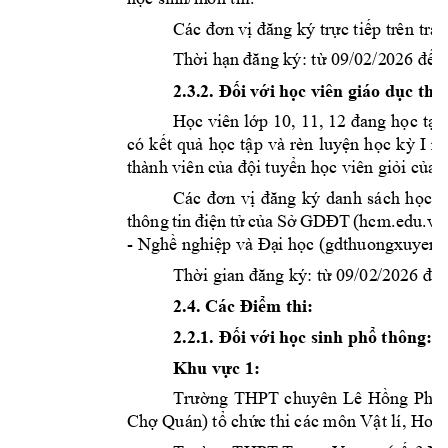
Các 
c ti
p tr
ên
 tra
n
đơn vị
đăng 
ký
 trự
ế
Th
i h
n
ờ
ạn đăng ký: từ
09/02/2
026
 đế
i v
i 
h
c viên giáo d
2.3.2. Đố
ớ
ọ
ục thư
H
c viên 
l
c 
t
ọ
ớp 10
, 11, 12 
đang h
ọ
ại
có 
k
t 
qu
h
c 
t
p 
và 
rèn 
luy
n 
h
c 
k
I 
ế
ả
ọ
ậ
ệ
ọ
ỳ
n
thành viên c
i 
tuy
n h
c viên gi
i c
ủa độ
ể
ọ
ỏ
ủa 
c 
v
Các 
đơn 
vị
đăng 
ký 
danh 
sách 
họ
n 
t
c
a 
S
hc
m.edu.
vn
thông 
tin 
điệ
ử
ủ
ở
GDĐT
(
- Ngh
 nghi
i h
c (gdthuongxuy
en
.
ề
ệp và Đạ
ọ
Th
t
n
ời gian đăng ký: 
ừ
09/02
/2026 đế
2.4
. 
Các 
i
m thi:  
Đ
ể
i v
i h
c s
inh ph
 thông: 
2.2.1. Đố
ớ
ọ
ổ
Khu v
c 1: 
ự
ng 
THPT 
chuyên 
Lê 
H
ng 
Pho
Trườ
ồ
Ch
 Quán) t
ch
c 
thi các môn V
t lí, Hoá 
ợ
ổ
ứ
ậ