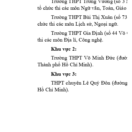
3 N
Trường THPT Trưng Vương (số
t
ch
c thi các m
ôn Ng
ổ
ứ
ữ
văn, Toán, Giáo 
d
ng THPT Bùi Th
 Xuân (s
 73 
Trườ
ị
ố
ch
c thi các m
ôn L
ch s
, Ngo
i ng
. 
ứ
ị
ử
ạ
ữ
ng THPT
nh
(s
44
 Võ O
Trườ
Gia Đị
ố
thi các m
ô
n 
a lí, Công ng
h
.  
Đị
ệ
Khu v
c 2: 
ự
c 
(
Trường 
THPT 
Võ 
Minh 
Đ
ứ
đường
Thành ph
 H
 Chí M
inh)
. 
ố
ồ
Khu v
c 3: 
ự
THPT 
chuyên 
Lê 
Quý
Đôn 
(đư
ờng 
3
H
 Chí Minh). 
ồ