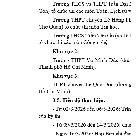
ng 
THCS và 
THPT Tr
Trườ
ần 
Đại 
Ng
Gòn) t
ch
c thi các m
ôn Toán, L
ch s
ổ
ứ
ị
ử
và
ng 
THPT 
chuyên 
Lê 
H
ng 
Pho
Trườ
ồ
Ch
 Quán) t
ch
c 
thi môn Tin h
c.
ợ
ổ
ứ
ọ
ng 
THCS 
Tr
(s
161B
Trườ
ần 
Văn 
Ơn 
ố
t
ch
c thi các m
ôn Công ngh
. 
ổ
ứ
ệ
Khu v
c 2: 
ự
c 
(
Trường 
THPT 
Võ 
Minh 
Đ
ứ
đường
Thành ph
 H
 Chí M
inh)
. 
ố
ồ
Khu v
c 3: 
ự
THPT 
chuyên 
Lê 
Quý
Đôn 
(đư
ờng 
3
H
 Chí Minh). 
ồ
3.5
. 
Ti
th
c hi
n: 
ến độ
ự
ệ
- 
T
02/
3
n 
06
/3
ừ
/2026 
đế
/2026: 
Trình 
c
a k
thi.
ủ
ỳ
- T
09
/3
n 
14
/3/2026: chu
n
ừ
/202
6
 đế
ẩ
- Ngày 16/3/2026: H
p
 Ban ch
o k
ọ
ỉ
đạ