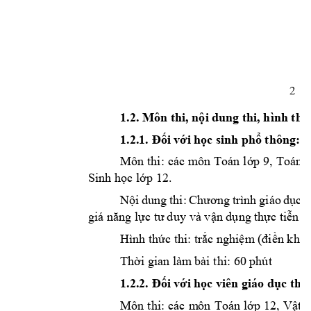
2
1.2. Môn thi, n
i du
ng
 thi, hình th
ộ
ứ
i v
i h
c s
inh ph
 thông: 
1.2.1. Đố
ớ
ọ
ổ
Môn thi: 
các 
môn Toán 
l
p 9
, 
Toán l
ớ
Sinh h
c l
p 12.
ọ
ớ
N
i 
dung 
thi: 
c 
ộ
Chương 
trình 
giáo 
dụ
c 
n d
ng t
h
c ti
n 
c
giá năng lự
tư 
du
y và vậ
ụ
ự
ễ
Hình th
c thi: 
tr
c nghi
n khu
ứ
ắ
ệm
 (đi
ề
Th
i gian làm
 bài
 thi: 60 
p
hút 
ờ
i v
i 
h
c viên giáo d
1.2.2. Đố
ớ
ọ
ục thư
Môn 
thi: 
các 
m
ôn
Toán 
l
p 
12, 
V
t 
l
ớ
ậ