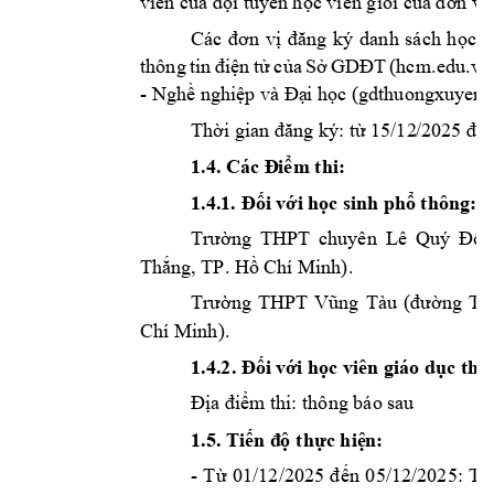
viên c
i tuy
n h
c viên gi
i c
ủa độ
ể
ọ
ỏ
ủa đơn vị
c 
v
Các 
đơn 
vị
đăng 
ký 
danh 
sách 
họ
n 
t
c
a 
S
hc
m.edu.
vn
thông 
tin 
điệ
ử
ủ
ở
GDĐT
(
- Ngh
 nghi
i h
c (gdthuongxuy
en
.
ề
ệp và Đạ
ọ
Th
t
ời gian đăng ký: 
ừ
15/12
/2025 đế
1.
4
. 
Các 
m thi:  
Đi
ể
i v
i h
c s
inh ph
 thông: 
1.4.1. Đố
ớ
ọ
ổ
Trường 
TH
PT 
chuyên 
Lê 
Quý 
Đôn
Th
ng, TP. H
 Chí Mi
nh)
. 
ắ
ồ
ng 
THPT 
(
ng 
Thi
Trườ
Vũng 
Tàu
đư
ờ
Chí Minh). 
1.
4
i 
v
i 
h
c viên giáo d
.2. Đố
ớ
ọ
ục thư
m
 th
i: thông báo sau  
Địa điể
1.
5. Ti
th
c hi
n: 
ến đ
ộ
ự
ệ
- 
T
ừ
01/12/2025 
đ
ến 
05/12/2025: 
Tr