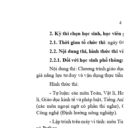
4
2.
 K
 thi ch
n h
c si
nh
, h
c viên 
gi
ỳ
ọ
ọ
ọ
2.1. Th
i gian t
ch
c thi
: ngày 
04
 
ờ
ổ
ứ
2.2
. 
N
i dung thi
, h
ình th
c 
thi
 và 
ộ
ứ
i v
i h
c s
inh ph
 thông: 
2.2.1. Đố
ớ
ọ
ổ
N
i 
dung 
thi: 
c 
ộ
Chươ
ng 
trình 
gi
áo 
dụ
n d
ng t
h
c ti
n 
c
giá năng lực tư 
du
y và vậ
ụ
ự
ễ
Hình th
c thi: 
ứ
- T
lu
n
: 
các m
ôn Toán, V
t lí, 
Hoá 
ự
ậ
ậ
lí, 
Giáo 
d
c 
kinh 
t
và 
pháp 
lu
t, 
Ti
ng 
Anh, 
ụ
ế
ậ
ế
(
các 
môn 
ngo
i 
ng
có 
ph
n 
thi 
nghe)
, 
Cô
ạ
ữ
ầ
Công ngh
ng
 nông n
ghi
p)
.
ệ
(Đ
ịnh hướ
ệ
- 
L
p 
trình 
trên 
máy 
vi 
tính: 
môn 
Tin 
h
ậ
và Python. 