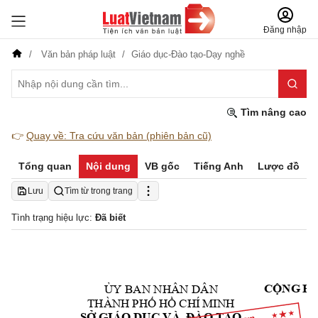
Đăng nhập
Văn bản pháp luật
Giáo dục-Đào tạo-Dạy nghề
Tìm nâng cao
👉
Quay về: Tra cứu văn bản (phiên bản cũ)
Tổng quan
Nội dung
VB gốc
Tiếng Anh
Lược đồ
Lưu
Tìm từ trong trang
Tình trạng hiệu lực:
Đã biết
HÒ
ỦY BAN NHÂN DÂN
CỘNG
THÀNH
CHÍ
MINH
PHỐ
HỒ
GIÁO
VÀ
SỞ
DỤC
ĐÀO
TẠO