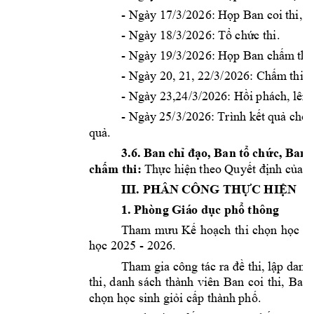
- Ngày 17/3/2026: H
p
 Ban coi 
thi, k
ọ
- Ngày 
18
/
3
/2026: T
ch
c thi. 
ổ
ứ
- Ngày 
19
/
3
/2026: H
p B
an
 ch
m
 thi
ọ
ấ
- Ngày 20, 21, 
22
/3/2026: Ch
m
 thi
. 
ấ
- Ngày 23,24/3/2026
: H
i phách
, 
ồ
lên 
- Ngày
25
/3/2026: 
Trình k
t 
qu
ế
ả
cho 
qu
. 
ả
3.
6
. 
Ban 
ch
o, Ban 
t
ch
c, Ban 
ỉ
đạ
ổ
ứ
ch
m thi: 
Th
c hi
n theo Quy
nh c
ấ
ự
ệ
ết đị
ủa 
III. PHÂN C
ÔNG TH
C HI
N 
Ự
Ệ
1. Phòng Giá
o
 d
c 
ph
 thông 
ụ
ổ
K
ho
ch 
t
hi 
ch
n 
h
c 
si
Tham 
mưu
ế
ạ
ọ
ọ
h
c 
2025 - 2026. 
ọ
Th
am gia công tác 
ra
 thi, l
p danh 
đề
ậ
thi, 
d
anh 
sách 
thành 
viên 
Ban 
co
i 
thi, 
Ban 
ch
n h
c sinh gi
i c
p thành 
ph
. 
ọ
ọ
ỏ
ấ
ố