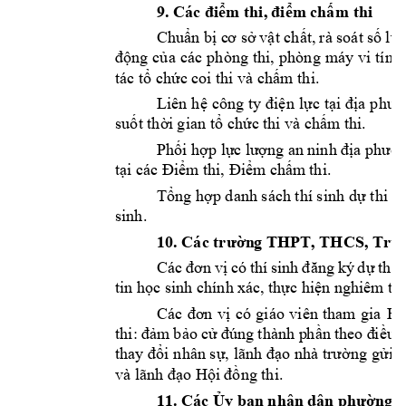
9. Các 
i
m thi, 
i
m
 ch
m thi 
đ
ể
đ
ể
ấ
C
hu
n b
v
t ch
t, 
rà soát 
s
ẩ
ị
c
ơ sở
ậ
ấ
ố
lư
ng 
c
độ
ủa 
các 
phòng 
thi, 
phòng 
máy 
vi 
tính,
tác t
ch
c coi thi và ch
m thi.
ổ
ứ
ấ
Liên h
c
n 
l
c 
t
ệ
ông 
ty 
điệ
ự
ại 
địa 
phươ
su
t th
i 
gian
 t
ch
c
 thi v
à ch
m
 thi
. 
ố
ờ
ổ
ứ
ấ
Ph
i h
p l
ố
ợ
ực 
lượng an 
ninh địa phươ
t
m ch
m
 thi
. 
ại các Điểm
 th
i, Điể
ấ
T
ng h
p danh sách thí sinh d
 thi v
ổ
ợ
ự
sinh. 
10
n
g THPT, THCS, Trun
. Các trườ
Các 
thi: 
đơn 
vị
có 
thí 
sinh 
đăng 
ký 
d
ự
tin h
c sinh chính 
xác, th
c hi
ọ
ự
ện nghiêm
 tú
C
ác 
có 
giáo 
viên 
tham 
gia 
Ba
đơn 
vị
thi
m
 b
o c
thành p
h
n 
: 
đ
ả
ả
ử
đúng 
ầ
theo đ
i
ều 
i 
nhân s
ng g
thay đổ
ự, 
lãnh đạo 
nhà trườ
ửi v
o H
ng thi. 
và lãnh đạ
ội 
đ
ồ
11
. 
Các 
Ủy ban nhân d
â
n phường, x