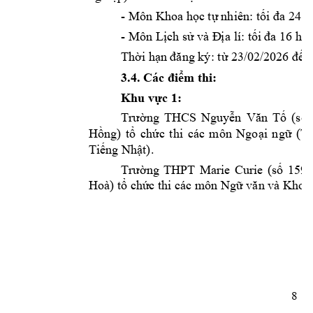
- Môn Khoa h
c t
nhiên: t
ọ
ự
ối đa 24 h
- Môn L
ch s
a lí: t
c
ị
ử
và Đ
ị
ối 
đa 16 họ
Th
i h
23
n
ờ
ạn đăng ký: từ
/02/2026 đế
3.4
. 
m thi: 
Các điể
Khu v
c 1:  
ự
ng 
THCS 
Nguy
(s
Trườ
ễn 
Văn 
Tố
ố
H
ng) 
t
ch
c 
thi 
các 
môn 
Ngo
i 
ng
(Ti
ồ
ổ
ứ
ạ
ữ
Ti
ng Nh
t). 
ế
ậ
ng 
THPT 
Marie 
Curie 
(s
159 
Trườ
ố
Hoà) t
ch
c thi các m
ôn Ng
ổ
ứ
ữ
văn và Kho
a
8