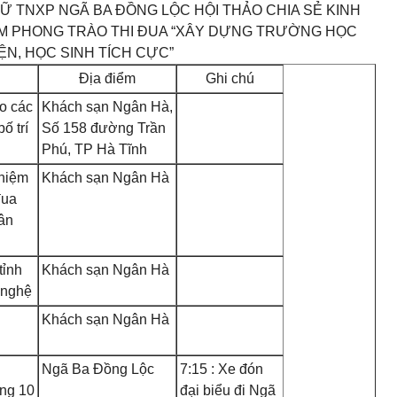
 TNXP NGÃ BA ĐỒNG LỘC HỘI THẢO CHIA SẺ KINH
NĂM PHONG TRÀO THI ĐUA “XÂY DỰNG TRƯỜNG HỌC
ỆN, HỌC SINH TÍCH CỰC”
Địa điểm
Ghi chú
o các
Khách sạn Ngân Hà,
ố trí
Số 158 đường Trần
Phú, TP Hà Tĩnh
ghiệm
Khách sạn Ngân Hà
đua
ân
tỉnh
Khách sạn Ngân Hà
 nghệ
Khách sạn Ngân Hà
Ngã Ba Đồng Lộc
7
:15 : Xe đón
ng 10
đại biểu đi Ngã