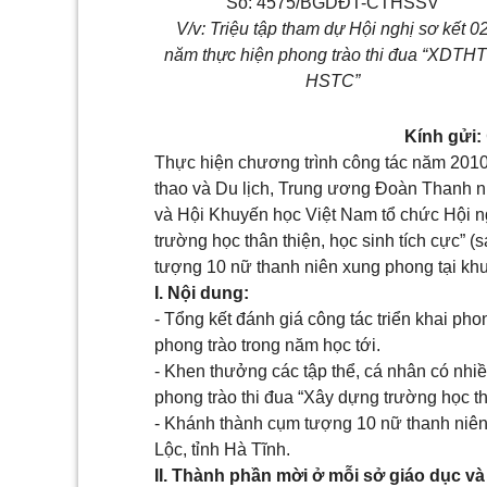
Số: 4575/BGDĐT-CTHSSV
V/v: Triệu tập tham dự Hội nghị sơ kết 0
năm thực hiện phong trào thi đua “XDTHT
HSTC”
Kính gửi:
Thực hiện chương trình công tác năm 2010
thao và Du lịch, Trung ương Đoàn Thanh n
và Hội Khuyến học Việt Nam tổ chức Hội ng
trường học thân thiện, học sinh tích cực” (
tượng 10 nữ thanh niên xung phong tại khu
I. Nội dung:
- Tổng kết đánh giá công tác triển khai pho
phong trào trong năm học tới.
- Khen thưởng các tập thể, cá nhân có nhiề
phong trào thi đua “Xây dựng trường học thâ
- Khánh thành cụm tượng 10 nữ thanh niên
Lộc, tỉnh Hà Tĩnh.
II. Thành phần mời ở mỗi sở giáo dục và