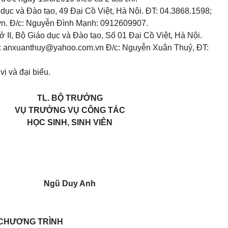
 dục và Đào tạo, 49 Đại Cồ Việt, Hà Nội. ĐT: 04.3868.1598;
vn
. Đ/c: Nguyễn Đình Mạnh: 0912609907.
ở II, Bộ Giáo dục và Đào tạo, Số 01 Đại Cồ Việt, Hà Nội.
:
anxuanthuy@yahoo.com.vn
Đ/c: Nguyễn Xuân Thuỷ, ĐT:
ị và đại biểu.
TL. BỘ TRƯỞNG
VỤ TRƯỞNG VỤ CÔNG TÁC
HỌC SINH, SINH VIÊN
Ngũ Duy Anh
CHƯƠNG TRÌNH