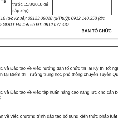
 Hà
trước 15/8/2010 để
sắp xếp)
16 (đ/c Khuê); 09123.09028 (đ/Thuỷ); 0912.140.358 (đ/c
ở GDDT Hà tĩnh số ĐT: 0912 077 437
BAN TỔ CHỨC
à Đào tạo về việc hướng dẫn tổ chức thi lại Kỳ thi tốt ng
nh tại Điểm thi Trường trung học phổ thông chuyên Tuyên Q
và Đào tạo về việc tập huấn nâng cao năng lực cho cán b
ố
ề việc chương trình đào tạo bổ sung kiến thức pháp luật 