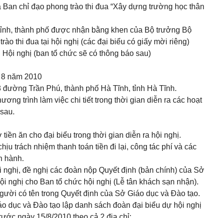
a Ban chỉ đạo phong trào thi đua “Xây dựng trường học thân
ố tỉnh, thành phố được nhận bằng khen của Bộ trưởng Bộ
ào thi đua tại hội nghị (các đại biểu có giấy mời riêng)
 Hội nghị (ban tổ chức sẽ có thông báo sau)
g 8 năm 2010
 đường Trần Phú, thành phố Hà Tĩnh, tỉnh Hà Tĩnh.
ơng trình làm việc chi tiết trong thời gian diễn ra các hoạt
 sau.
 tiền ăn cho đại biểu trong thời gian diễn ra hội nghị.
hịu trách nhiệm thanh toán tiền đi lại, công tác phí và các
n hành.
 nghị, đề nghị các đoàn nộp Quyết định (bản chính) của Sở
i nghị cho Ban tổ chức hội nghị (Lễ tân khách sạn nhận).
người có tên trong Quyết định của Sở Giáo dục và Đào tạo.
o dục và Đào tạo lập danh sách đoàn đại biểu dự hội nghị
rước ngày 15/8/2010 theo cả 2 địa chỉ: