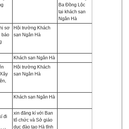
ng
Ba Đồng Lộc
tại khách sạn
Ngân Hà
hị sơ
Hội trường Khách
c báo
sạn Ngân Hà
g
Khách sạn Ngân Hà
ển
Hội trường Khách
 Xây
sạn Ngân Hà
ện,
Khách sạn Ngân Hà
xin đăng kí với Ban
í đi
tổ chức và Sở giáo
dục đào tạo Hà tĩnh