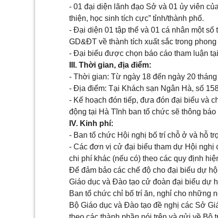
- 01 đại diện lãnh đạo Sở và 01 ủy viên củ
thiện, học sinh tích cực” tỉnh/thành phố.
- Đại diện 01 tập thể và 01 cá nhân một s
GD&ĐT về thành tích xuất sắc trong phong tr
- Đại biểu được chọn báo cáo tham luận tại
III. Thời gian, địa điểm:
- Thời gian: Từ ngày 18 đến ngày 20 thán
- Địa điểm: Tại Khách sạn Ngân Hà, số 158
- Kế hoạch đón tiếp, đưa đón đại biểu và chư
động tại Hà Tĩnh ban tổ chức sẽ thông báo
IV. Kinh phí:
- Ban tổ chức Hội nghị bố trí chỗ ở và hỗ trợ
- Các đơn vị cử đại biểu tham dự Hội nghị c
chi phí khác (nếu có) theo các quy định hiệ
Để đảm bảo các chế độ cho đại biểu dự hội
Giáo dục và Đào tạo cử đoàn đại biểu dự hộ
Ban tổ chức chỉ bố trí ăn, nghỉ cho những 
Bộ Giáo dục và Đào tạo đề nghị các Sở Giá
theo các thành phần nói trên và gửi về Bộ t