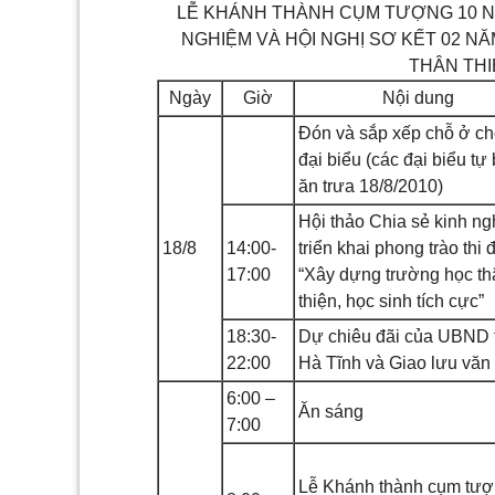
LỄ KHÁNH THÀNH CỤM TƯỢNG 10 NỮ
NGHIỆM VÀ HỘI NGHỊ SƠ KẾT 02 
THÂN THI
Ngày
Giờ
Nội dung
Đón và sắp xếp chỗ ở ch
đại biểu (các đại biểu tự b
ăn trưa 18/8/2010)
Hội thảo Chia sẻ kinh n
18
/8
14
:00-
triển khai phong trào thi 
17:00
“Xây dựng trường học th
thiện, học sinh tích cực”
18
:30-
Dự chiêu đãi của UBND 
22:00
Hà Tĩnh và Giao lưu văn
6
:00 –
Ăn sáng
7:00
Lễ Khánh thành cụm tượ