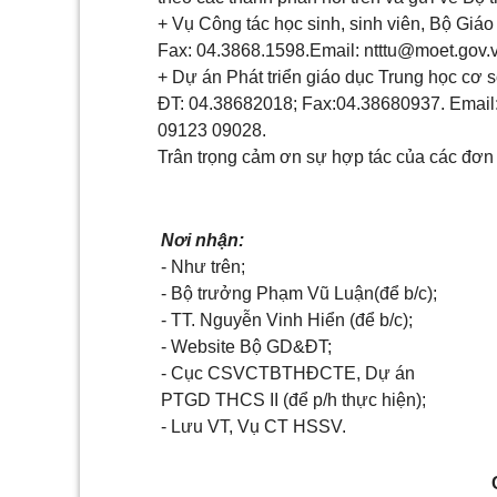
+ Vụ Công tác học sinh, sinh viên, Bộ Giáo
Fax: 04.3868.1598.Email:
ntttu@moet.gov.
+ Dự án Phát triển giáo dục Trung học cơ s
ĐT: 04.38682018; Fax:04.38680937. Email
09123 09028.
Trân trọng cảm ơn sự hợp tác của các đơn v
Nơi nhận:
- Như trên;
- Bộ trưởng Phạm Vũ Luận(để b/c);
- TT. Nguyễn Vinh Hiển (để b/c);
- Website Bộ GD&ĐT;
- Cục CSVCTBTHĐCTE, Dự án
PTGD THCS II (để p/h thực hiện);
- Lưu VT, Vụ CT HSSV.