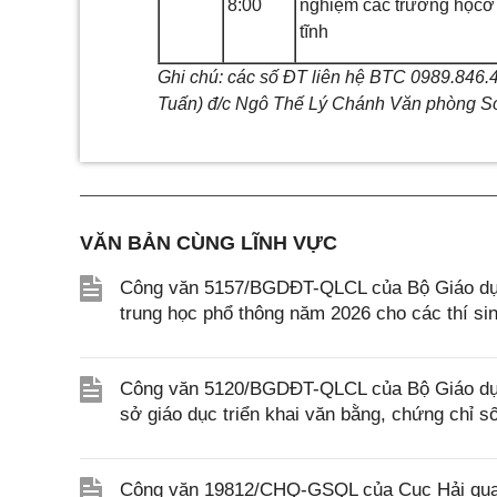
8:00
nghiệm các trường họcở
tĩnh
Ghi chú: các số ĐT liên hệ BTC 0989.846.4
Tuấn) đ/c Ngô Thế Lý Chánh Văn phòng S
VĂN BẢN CÙNG LĨNH VỰC
Công văn 5157/BGDĐT-QLCL của Bộ Giáo dục v
trung học phổ thông năm 2026 cho các thí si
Công văn 5120/BGDĐT-QLCL của Bộ Giáo dục 
sở giáo dục triển khai văn bằng, chứng chỉ s
Công văn 19812/CHQ-GSQL của Cục Hải quan v