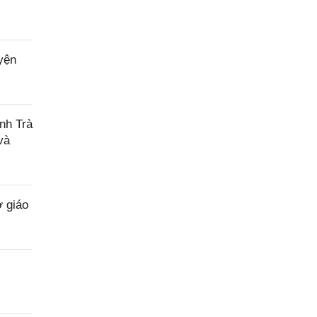
yện
nh Trà
và
 giáo