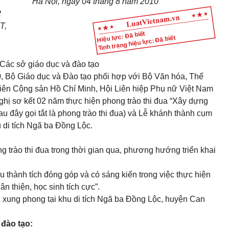
Hà Nội, ngày 04 tháng 8 năm 2010
2
T,
Hiệu lực: Đã biết
Tình trạng hiệu lực: Đã biết
Các sở giáo dục và đào tạo
, Bộ Giáo dục và Đào tạo phối hợp với Bộ Văn hóa, Thể
iên Cộng sản Hồ Chí Minh, Hội Liên hiệp Phụ nữ Việt Nam
hị sơ kết 02 năm thực hiện phong trào thi đua “Xây dựng
sau đây gọi tắt là phong trào thi đua) và Lễ khánh thành cụm
 di tích Ngã ba Đồng Lộc.
ng trào thi đua trong thời gian qua, phương hướng triển khai
u thành tích đóng góp và có sáng kiến trong việc thực hiện
n thiện, học sinh tích cực”.
 xung phong tại khu di tích Ngã ba Đồng Lộc, huyện Can
 đào tạo: