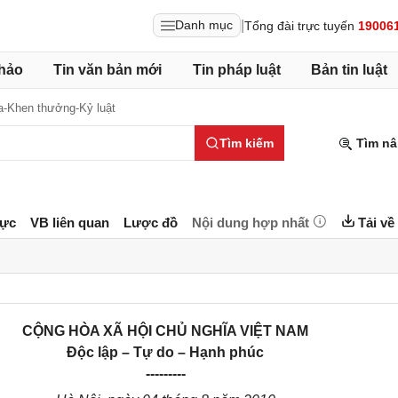
|
Danh mục
Tổng đài trực tuyến
19006
hảo
Tin văn bản mới
Tin pháp luật
Bản tin luật
a-Khen thưởng-Kỷ luật
Tìm kiếm
Tìm nâ
lực
VB liên quan
Lược đồ
Nội dung hợp nhất
Tải về
CỘNG HÒA XÃ HỘI CHỦ NGHĨA VIỆT NAM
Độc lập – Tự do – Hạnh phúc
---------