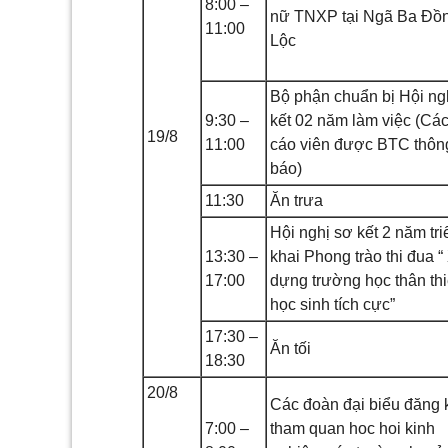
8
:00 –
nữ TNXP tại Ngã Ba Đồ
11:00
Lộc
Bộ phận chuẩn bị Hội ng
9
:30 –
kết 02 năm làm việc (Cá
19
/8
11:00
cáo viên được BTC thôn
báo)
11
:30
Ăn trưa
Hội nghị sơ kết 2 năm tri
13
:30 –
khai Phong trào thi đua “
17:00
dựng trường học thân thi
học sinh tích cực”
17:30 –
Ăn tối
18:30
20
/8
Các đoàn đại biểu đăng k
7
:00 –
tham quan hoc hoi kinh