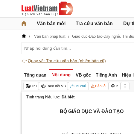
Văn bản mới
Tra cứu văn bản
Dự t
Văn bản pháp luật
Giáo dục-Đào tạo-Dạy nghề,
Thi đu
👉
Quay về: Tra cứu văn bản (phiên bản cũ)
Nội dung
Tổng quan
VB gốc
Tiếng Anh
Hiệu 
Lưu
Theo dõi VB
Ghi chú
Báo lỗi
In
Tình trạng hiệu lực:
Đã biết
BỘ GIÁO DỤC VÀ ĐÀO TẠO
-------