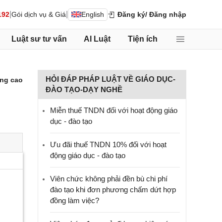
|
|
192
Gói dịch vụ & Giá
English
Đăng ký
/ Đăng nhập
Luật sư tư vấn
AI Luật
Tiện ích
HỎI ĐÁP PHÁP LUẬT VỀ GIÁO DỤC-
ng cao
ĐÀO TẠO-DẠY NGHỀ
Miễn thuế TNDN đối với hoạt động giáo
dục - đào tạo
Ưu đãi thuế TNDN 10% đối với hoạt
động giáo dục - đào tạo
Viên chức không phải đền bù chi phí
đào tạo khi đơn phương chấm dứt hợp
đồng làm việc?