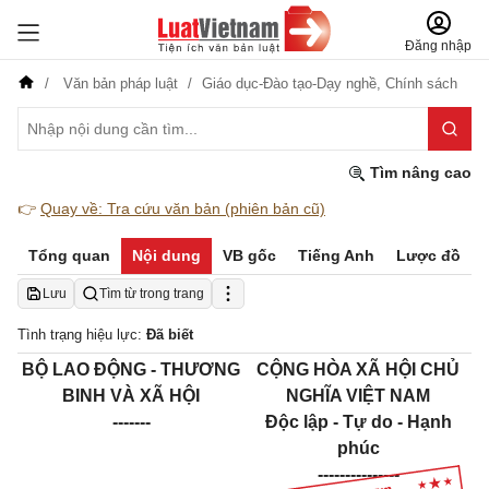
Đăng nhập
Văn bản pháp luật
Giáo dục-Đào tạo-Dạy nghề,
Chính sách
Tìm nâng cao
👉
Quay về: Tra cứu văn bản (phiên bản cũ)
Tổng quan
Nội dung
VB gốc
Tiếng Anh
Lược đồ
Lưu
Tìm từ trong trang
Tình trạng hiệu lực:
Đã biết
BỘ LAO ĐỘNG - THƯƠNG
CỘNG HÒA XÃ HỘI CHỦ
BINH VÀ XÃ HỘI
NGHĨA VIỆT NAM
-------
Độc lập - Tự do - Hạnh
phúc
---------------