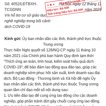
Số: 4052/LĐTBXH-
Hà Nội, ngày 12 tháng 11
Hiệu lực: Đã biết
TCGDNN
năm 2021
Tình trạng hiệu lực: Đã biết
V/v hỗ trợ cơ sở giáo dục
nghề nghiệp trong bối cảnh
dịch COVID-19
Kính gửi:
Ủy ban nhân dân các tỉnh, thành phố trực thuộc
Trung ương
Thực hiện Nghị quyết số
128/NQ-CP
ngày 11 tháng 10
năm 2021 của Chính phủ ban hành Quy định tạm thời
“Thích ứng an toàn, linh hoạt, kiểm soát hiệu quả dịch
COVID-19”; để bảo đảm lao động qua đào tạo, giúp các
doanh nghiệp sớm phục hồi sản xuất, kinh doanh sau đại
dịch, Bộ Lao động - Thương binh và Xã hội đề nghị Ủy
ban nhân dân các tỉnh, thành phố trực thuộc Trung ương
quan tâm chỉ đạo một số nội dung sau:
1. Ưu tiên đào tạo để cung ứng lao động cho các doanh
nghiệp, góp phần tránh đứt gãy chuỗi cung ứng lao động.