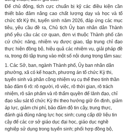
Để chủ động, tích cực chuẩn bị kỹ các điều kiện cần
thiết bảo đảm nâng cao chất lượng dạy và học và tổ
chức tốt Kỳ thi, tuyển sinh năm 2026, đáp ứng các mục
tiêu, yêu cầu đề ra, Chủ tịch Ủy ban nhân dân Thành
phố yêu cầu các cơ quan, đơn vị thuộc Thành phố căn
cứ chức năng, nhiệm vụ được giao, tập trung chỉ đạo
thực hiện đồng bộ, hiệu quả các nhiệm vụ, giải pháp đề
ra, trong đó tập trung vào một số nội dung trọng tâm sau:
1. Các Sở, ban, ngành Thành phố, Ủy ban nhân dân
phường, xã có kế hoạch, phương án tổ chức Kỳ thi,
tuyển sinh và phân công nhiệm vụ cụ thể theo tinh thần
bảo đảm 6 rõ: rõ người, rõ việc, rõ thời gian, rõ trách
nhiệm, rõ sản phẩm và rõ thẩm quyền để lãnh đạo, chỉ
đạo sâu sát tổ chức Kỳ thi theo hướng giữ ổn định, giảm
áp lực, giảm chi phí, bảo đảm độ tin cậy, trung thực,
đánh giá đúng năng lực học sinh; cung cấp dữ liệu tin
cậy để các cơ sở giáo dục đại học, giáo dục nghề
nghiệp sử dụng trong tuyển sinh; phối hợp đồng bộ,