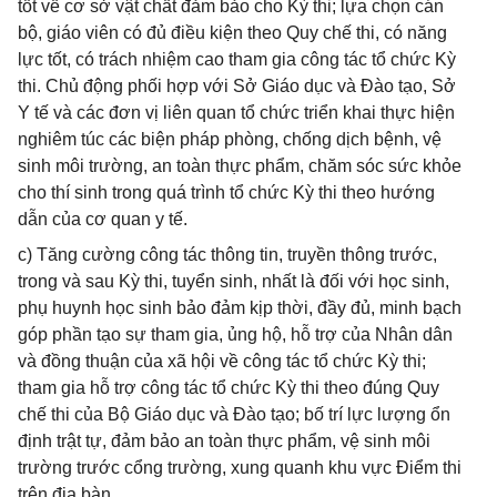
tốt về cơ sở vật chất đảm bảo cho Kỳ thi; lựa chọn cán
bộ, giáo viên có đủ điều kiện theo Quy chế thi, có năng
lực tốt, có trách nhiệm cao tham gia công tác tổ chức Kỳ
thi. Chủ động phối hợp với Sở Giáo dục và Đào tạo, Sở
Y tế và các đơn vị liên quan tổ chức triển khai thực hiện
nghiêm túc các biện pháp phòng, chống dịch bệnh, vệ
sinh môi trường, an toàn thực phẩm, chăm sóc sức khỏe
cho thí sinh trong quá trình tổ chức Kỳ thi theo hướng
dẫn của cơ quan y tế.
c) Tăng cường công tác thông tin, truyền thông trước,
trong và sau Kỳ thi, tuyển sinh, nhất là đối với học sinh,
phụ huynh học sinh bảo đảm kịp thời, đầy đủ, minh bạch
góp phần tạo sự tham gia, ủng hộ, hỗ trợ của Nhân dân
và đồng thuận của xã hội về công tác tổ chức Kỳ thi;
tham gia hỗ trợ công tác tổ chức Kỳ thi theo đúng Quy
chế thi của Bộ Giáo dục và Đào tạo; bố trí lực lượng ổn
định trật tự, đảm bảo an toàn thực phẩm, vệ sinh môi
trường trước cổng trường, xung quanh khu vực Điểm thi
trên địa bàn.