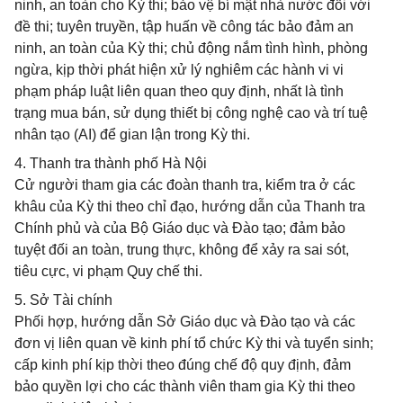
ninh, an toàn cho Kỳ thi; bảo vệ bí mật nhà nước đối với
đề thi; tuyên truyền, tập huấn về công tác bảo đảm an
ninh, an toàn của Kỳ thi; chủ động nắm tình hình, phòng
ngừa, kịp thời phát hiện xử lý nghiêm các hành vi vi
phạm pháp luật liên quan theo quy định, nhất là tình
trạng mua bán, sử dụng thiết bị công nghệ cao và trí tuệ
nhân tạo (AI) để gian lận trong Kỳ thi.
4. Thanh tra thành phố Hà Nội
Cử người tham gia các đoàn thanh tra, kiểm tra ở các
khâu của Kỳ thi theo chỉ đạo, hướng dẫn của Thanh tra
Chính phủ và của Bộ Giáo dục và Đào tạo; đảm bảo
tuyệt đối an toàn, trung thực, không để xảy ra sai sót,
tiêu cực, vi phạm Quy chế thi.
5. Sở Tài chính
Phối hợp, hướng dẫn Sở Giáo dục và Đào tạo và các
đơn vị liên quan về kinh phí tổ chức Kỳ thi và tuyển sinh;
cấp kinh phí kịp thời theo đúng chế độ quy định, đảm
bảo quyền lợi cho các thành viên tham gia Kỳ thi theo