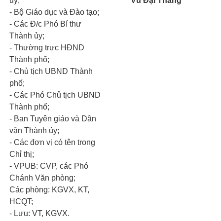
ủy;
Vũ Đại Thắng
- Bộ Giáo dục và Đào tạo;
- Các Đ/c Phó Bí thư
Thành ủy;
- Thường trực HĐND
Thành phố;
- Chủ tịch UBND Thành
phố;
- Các Phó Chủ tịch UBND
Thành phố;
- Ban Tuyên giáo và Dân
vận Thành ủy;
- Các đơn vị có tên trong
Chỉ thị;
- VPUB: CVP, các Phó
Chánh Văn phòng;
Các phòng: KGVX, KT,
HCQT;
- Lưu: VT, KGVX.