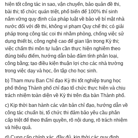
hiện tốt công tác in sao, vận chuyển, bảo quản đề thi,
bài thi; tổ chức quán triệt, phổ biến để 100% thí sinh
nắm vững quy định của pháp luật về bảo vệ bí mật nhà
nước đối với đề thi, không vi phạm Quy chế thi; có giải
pháp trong công tác coi thi nhằm phòng, chống việc sử
dụng thiết bị, công nghệ cao để gian lận trong Kỳ thi;
việc chấm thi môn tự luận cần thực hiện nghiêm theo
đúng biểu điểm, hướng dẫn bảo đảm tính phân loại,
công bằng; tạo điều kiện thuận lợi cho các nhà trường
trong việc dạy và học, ôn tập cho học sinh.
b) Tham mưu Ban Chỉ đạo Kỳ thi tốt nghiệp trung học
phổ thông Thành phố chỉ đạo tổ chức thực hiện và chịu
trách nhiệm toàn diện về Kỳ thi trên địa bàn Thành phố.
c) Kịp thời ban hành các văn bản chỉ đạo, hướng dẫn về
công tác chuẩn bị, tổ chức thi đảm bảo yêu cầu phân
cấp triệt để theo thẩm quyền, rõ nội dung, rõ trách nhiệm
và hiệu quả.
d) Cung cấp chính xác, đầy đủ, kịp thời các quy định,