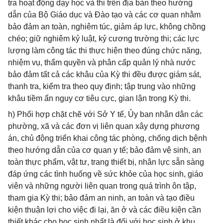
tra hoạt động dạy học và thi trên địa bàn theo hướng
dẫn của Bộ Giáo dục và Đào tạo và các cơ quan nhằm
bảo đảm an toàn, nghiêm túc, giảm áp lực, không chồng
chéo; giữ nghiêm kỷ luật, kỷ cương trường thi; các lực
lượng làm công tác thi thực hiện theo đúng chức năng,
nhiệm vụ, thẩm quyền và phân cấp quản lý nhà nước
bảo đảm tất cả các khâu của Kỳ thi đều được giám sát,
thanh tra, kiểm tra theo quy định; tập trung vào những
khâu tiềm ẩn nguy cơ tiêu cực, gian lận trong Kỳ thi.
h) Phối hợp chặt chẽ với Sở Y tế, Ủy ban nhân dân các
phường, xã và các đơn vị liên quan xây dựng phương
án, chủ động triển khai công tác phòng, chống dịch bệnh
theo hướng dẫn của cơ quan y tế; bảo đảm vệ sinh, an
toàn thực phẩm, vật tư, trang thiết bị, nhân lực sẵn sàng
đáp ứng các tình huống về sức khỏe của học sinh, giáo
viên và những người liên quan trong quá trình ôn tập,
tham gia Kỳ thi; bảo đảm an ninh, an toàn và tạo điều
kiện thuận lợi cho việc đi lại, ăn ở và các điều kiện cần
thiết khác cho học sinh nhất là đối với học sinh ở khu