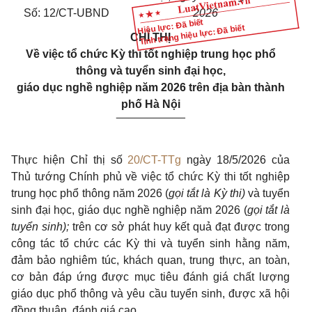
Số: 12/CT-UBND
2026
Hiệu lực: Đã biết
Tình trạng hiệu lực: Đã biết
CHỈ THỊ
Về việc tổ chức Kỳ thi tốt nghiệp trung học phổ
thông và tuyển sinh đại học,
giáo dục nghề nghiệp năm 2026 trên địa bàn thành
phố Hà Nội
___________
Thực hiện Chỉ thị số
20/CT-TTg
ngày 18/5/2026 của
Thủ tướng Chính phủ về việc tổ chức Kỳ thi tốt nghiệp
trung học phổ thông năm 2026 (
gọi tắt là Kỳ thi)
và tuyển
sinh đại học, giáo dục nghề nghiệp năm 2026 (
gọi tắt là
tuyển sinh);
trên cơ sở phát huy kết quả đạt được trong
công tác tổ chức các Kỳ thi và tuyển sinh hằng năm,
đảm bảo nghiêm túc, khách quan, trung thực, an toàn,
cơ bản đáp ứng được mục tiêu đánh giá chất lượng
giáo dục phổ thông và yêu cầu tuyển sinh, được xã hội
đồng thuận, đánh giá cao.