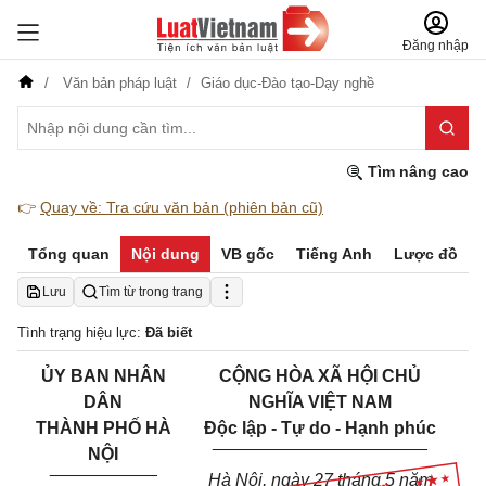
Đăng nhập
Văn bản pháp luật
Giáo dục-Đào tạo-Dạy nghề
Tìm nâng cao
👉
Quay về: Tra cứu văn bản (phiên bản cũ)
Tổng quan
Nội dung
VB gốc
Tiếng Anh
Lược đồ
Lưu
Tìm từ trong trang
Tình trạng hiệu lực:
Đã biết
ỦY BAN NHÂN
CỘNG HÒA XÃ HỘI CHỦ
DÂN
NGHĨA VIỆT NAM
THÀNH PHỐ HÀ
Độc lập - Tự do - Hạnh phúc
______________________
NỘI
___________
Hà Nội, ngày 27 tháng 5 năm