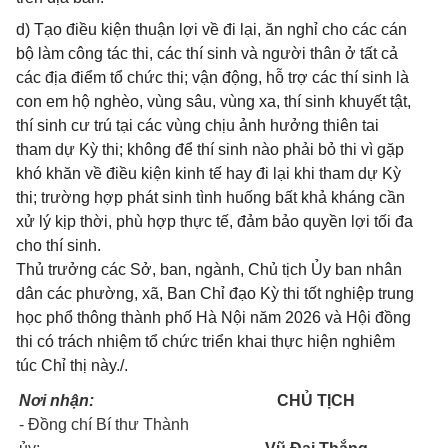
d) Tạo điều kiện thuận lợi về đi lại, ăn nghỉ cho các cán
bộ làm công tác thi, các thí sinh và người thân ở tất cả
các địa điểm tổ chức thi; vận động, hỗ trợ các thí sinh là
con em hộ nghèo, vùng sâu, vùng xa, thí sinh khuyết tật,
thí sinh cư trú tại các vùng chịu ảnh hưởng thiên tai
tham dự Kỳ thi; không để thí sinh nào phải bỏ thi vì gặp
khó khăn về điều kiện kinh tế hay đi lại khi tham dự Kỳ
thi; trường hợp phát sinh tình huống bất khả kháng cần
xử lý kịp thời, phù hợp thực tế, đảm bảo quyền lợi tối đa
cho thí sinh.
Thủ trưởng các Sở, ban, ngành, Chủ tịch Ủy ban nhân
dân các phường, xã, Ban Chỉ đạo Kỳ thi tốt nghiệp trung
học phổ thông thành phố Hà Nội năm 2026 và Hội đồng
thi có trách nhiệm tổ chức triển khai thực hiện nghiêm
túc Chỉ thị này./.
Nơi nhận:
CHỦ TỊCH
- Đồng chí Bí thư Thành