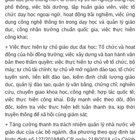
phổ thông, việc bồi dưỡng, tập huấn giáo viên, việc tổ
chức dạy học ngoại ngữ, hoạt động trải nghiệm, việc ứng
dụng công nghệ thông tin trong dạy học và quản lý giáo
dục, công nhận trường chuẩn quốc gia, việc thực hiện
công khai;
+ Việc thực hiện tự chủ giáo dục đại học: Tổ chức và hoạt
động của hội đồng trường; việc xây dựng và ban hành văn
bản theo thẩm quyền; việc thực hiện tự chủ về tổ chức, bộ
máy; tự chủ tài chính; tự chủ về mở ngành đào tạo, tổ chức
tuyển sinh, liên kết đào tạo, kiểm định chất lượng giáo
dục, quản lý đào tạo, quản lý văn bằng, chứng chỉ; nghiên
cứu, chuyển giao khoa học, công nghệ; hợp tác quốc tế;
việc thực hiện công khai. Đẩy mạnh việc theo dõi, đôn
đốc, kiểm tra việc thực hiện kết luận thanh tra, kịp thời
truyền thông để xã hội cùng giám sát;
+ Tăng cường thanh tra trách nhiệm quản lý nhà nước về
giáo dục của các bộ ngành, địa phương theo quy định tại
Nghị định số 127/2018/NĐ-CP ngày 21/9/2018 của Chính