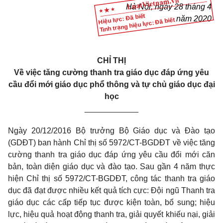
Hà Nội, ngày
28
tháng 4
Hiệu lực: Đã biết
năm 2020
Tình trạng hiệu lực: Đã biết
CHỈ THỊ
V
ề việc tăng cường thanh tra giáo dục
đáp ứng yêu
cầu đổi mới giáo dục phổ thông và tự chủ giáo dục đại
học
____________
Ngày 20/12/2016 Bộ trưởng Bộ Giáo dục và Đào tạo
(GDĐT) ban hành Chỉ thị số 5972/CT-BGDĐT về việc tăng
cường thanh tra giáo dục đáp ứng yêu cầu đổi mới căn
bản, toàn diện giáo dục và đào tạo. Sau gần 4 năm thực
hiện Chỉ thị số 5972/CT-BGDĐT, công tác thanh tra giáo
dục đã đạt được nhiều kết quả tích cực: Đội ngũ Thanh tra
giáo dục các cấp tiếp tục được kiện toàn, bổ sung; hiệu
lực, hiệu quả hoạt động thanh tra, giải quyết khiếu nại, giải