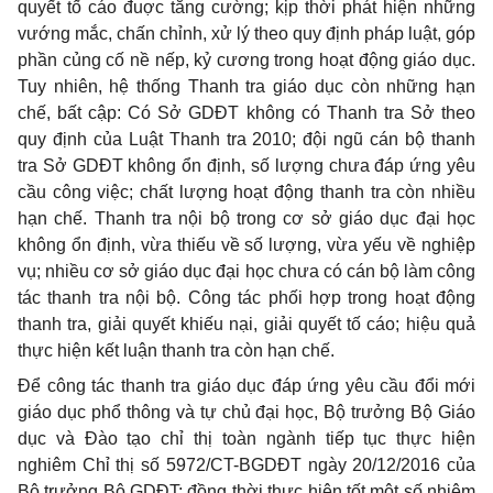
quyết tố cáo đuợc tăng cường; kịp thời phát hiện những
vướng mắc, chấn chỉnh, xử lý theo quy định pháp luật, góp
phần củng cố nề nếp, kỷ cương trong hoạt động giáo dục.
Tuy nhiên, hệ thống Thanh tra giáo dục còn những hạn
chế, bất cập: Có Sở GDĐT không có Thanh tra Sở theo
quy định của Luật Thanh tra 2010; đội ngũ cán bộ thanh
tra Sở GDĐT không
ổ
n
định, số lượng chưa đáp ứng yêu
cầu công việc; chất lượng hoạt động thanh tra còn nhiều
hạn chế. Thanh tra nội bộ trong cơ sở giáo dục đại học
không
ổ
n
định, vừa thiếu về số lượng, vừa yếu về nghiệp
vụ; nhiều cơ sở giáo dục đại học chưa có cán bộ làm công
tác thanh tra nội bộ. Công tác phối hợp trong hoạt động
thanh tra, giải quyết khiếu nại, giải quyết tố cáo; hiệu quả
thực hiện kết luận thanh tra còn hạn chế.
Để công tác thanh tra giáo dục đáp ứng yêu cầu đổi mới
giáo dục phổ thông và tự chủ đại học, Bộ trưởng Bộ Giáo
dục và Đào tạo chỉ thị toàn ngành tiếp tục thực hiện
nghiêm Chỉ thị số 5972/CT-BGDĐT ngày 20/12/2016 của
Bộ trưởng Bộ GDĐT; đồng thời thực hiện tốt một số nhiệm