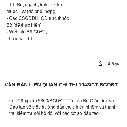
-
TTr Bộ, ngành, tỉnh, TP trực
thuộc TW (để phối hợp);
-
Các CSGDĐH, CĐ trực thuộc
Bộ (để thực hiện);
- Website
Bộ GDĐT;
- Lưu: VT, TTr.
Lã Nga
VĂN BẢN LIÊN QUAN CHỈ THỊ 1048/CT-BGDĐT
Công văn 5360/BGDĐT-TTr của Bộ Giáo dục và
01
Đào tạo về việc hướng dẫn thực hiện nhiệm vụ thanh
tra, kiểm tra nội bộ đối với các cơ sở đào tạo