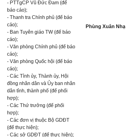
-
PTTgCP Vũ Đức Đam (để
báo cáo);
-
Thanh tra Chính phủ (để báo
cáo);
Phùng Xuân Nhạ
- Ban Tuyên giáo TW (để báo
cáo);
-
Văn phòng Chính phủ (để báo
cáo);
-
Văn phòng Quốc hội (để báo
cáo);
-
Các Tỉnh ủy, Thành ủy, Hội
đồng nhân dân và Ủy ban nhân
dân tỉnh, thành phố (để phối
hợp);
-
Các Thứ trưởng (để phối
hợp);
-
Các đơn vị thuộc Bộ GDĐT
(để thực hiện);
-
Các sở GDĐT (để thực hiện);