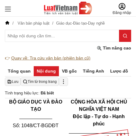
Đăng nhập
Văn bản pháp luật
Giáo dục-Đào tạo-Dạy nghề
Tìm nâng cao
👉
Quay về: Tra cứu văn bản (phiên bản cũ)
Tổng quan
Nội dung
VB gốc
Tiếng Anh
Lược đồ
Lưu
Tìm từ trong trang
Tình trạng hiệu lực:
Đã biết
BỘ GIÁO DỤC VÀ ĐÀO
CỘNG HÒA XÃ HỘI CHỦ
TẠO
NGHĨA VIỆT NAM
____________
Độc lập - Tự do - Hạnh
phúc
Số:
1048/CT-BGDĐT
______________________