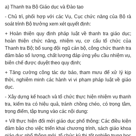
a) Thanh tra Bộ Giáo dục và Đào tạo
-
Chủ trì, phối hợp với các Vụ, Cục chức năng của Bộ rà
soát trình Bộ trưởng xem xét quyết định:
+ Hoàn thiện quy định pháp luật về thanh tra giáo dục;
hoàn thiện chức năng, nhiệm vụ, cơ cấu tổ chức của
Thanh tra Bộ; bổ sung đội ngũ cán bộ, công chức thanh tra
đảm bảo số lượng, chất lượng đáp ứng yêu cầu nhiệm vụ,
biên chế được duyệt theo quy định;
+ Tăng cường công tác dự báo, tham mưu để xử lý kịp
thời, nghiêm minh các hành vi vi phạm pháp luật về giáo
dục.
-
Xây dựng kế hoạch và tổ chức thực hiện nhiệm vụ thanh
tra, kiểm tra có hiệu quả, tránh chồng chéo, có trọng tâm,
trọng điểm, tập trung vào các nội dung:
+
Về thực hiện đổi mới giáo dục phổ thông: Các điều kiện
đảm bảo cho việc triển khai chương trình, sách giáo khoa
giáo dục phổ thông mới, tổ chức kỳ thi tốt nghiệp trung học