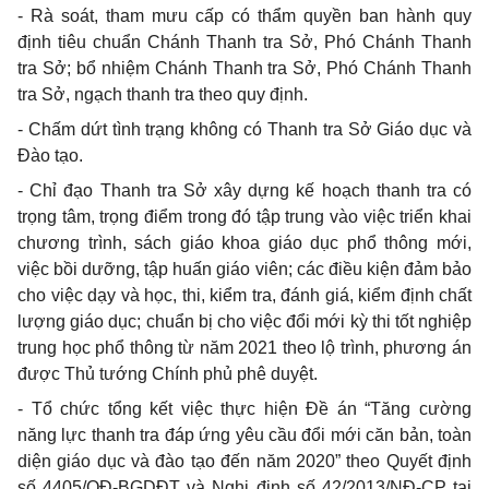
-
Rà soát, tham mưu cấp có thẩm quyền ban hành quy
định tiêu chuẩn Chánh Thanh tra Sở, Phó Chánh Thanh
tra Sở; bổ nhiệm Chánh Thanh tra Sở, Phó Chánh Thanh
tra Sở, ngạch thanh tra theo quy định.
-
Chấm dứt tình trạng không có Thanh tra Sở Giáo dục và
Đào tạo.
-
Chỉ đạo Thanh tra Sở xây dựng kế hoạch thanh tra có
trọng tâm, trọng điểm trong đó tập trung vào việc triển khai
chương trình, sách giáo khoa giáo dục phổ thông mới,
việc bồi dưỡng, tập huấn giáo viên; các điều kiện đảm bảo
cho việc dạy và học, thi, kiểm tra, đánh giá, kiểm định chất
lượng giáo dục; chuẩn bị cho việc đổi mới kỳ thi tốt nghiệp
trung học phổ thông từ năm 2021 theo lộ trình, phương án
được Thủ tướng Chính phủ phê duyệt.
-
Tổ chức tổng kết việc thực hiện Đề án “Tăng cường
năng lực thanh tra đáp ứng yêu cầu đổi mới căn bản, toàn
diện giáo dục và đào tạo đến năm 2020” theo Quyết định
số 4405/QĐ-BGDĐT và Nghị định số 42/2013/NĐ-CP tại