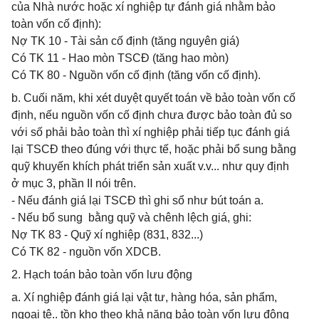
của Nhà nước hoặc xí nghiệp tự đánh giá nhằm bảo
toàn vốn cố định):
Nợ TK 10 - Tài sản cố định (tăng nguyên giá)
Có TK 11 - Hao mòn TSCĐ (tăng hao mòn)
Có TK 80 - Nguồn vốn cố định (tăng vốn cố định).
b. Cuối năm, khi xét duyệt quyết toán về bảo toàn vốn cố
định, nếu nguồn vốn cố định chưa được bảo toàn đủ so
với số phải bảo toàn thì xí nghiệp phải tiếp tục đánh giá
lại TSCĐ theo đúng với thực tế, hoặc phải bổ sung bằng
quỹ khuyến khích phát triển sản xuất v.v... như quy định
ở mục 3, phần II nói trên.
- Nếu đánh giá lại TSCĐ thì ghi sổ như bút toán a.
- Nếu bổ sung bằng quỹ và chênh lệch giá, ghi:
Nợ TK 83 - Quỹ xí nghiệp (831, 832...)
Có TK 82 - nguồn vốn XDCB.
2. Hạch toán bảo toàn vốn lưu động
a. Xí nghiệp đánh giá lại vật tư, hàng hóa, sản phẩm,
ngoại tệ.. tồn kho theo khả năng bảo toàn vốn lưu động