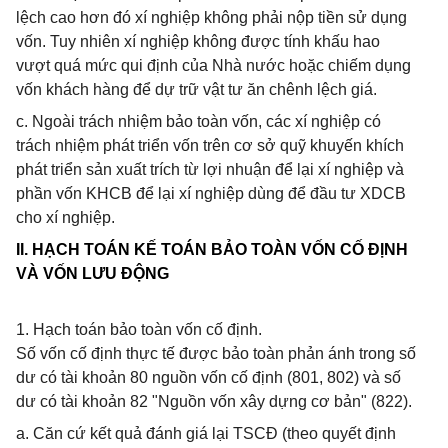
lệch cao hơn đó xí nghiệp không phải nộp tiền sử dụng
vốn. Tuy nhiên xí nghiệp không được tính khấu hao
vượt quá mức qui định của Nhà nước hoặc chiếm dụng
vốn khách hàng để dự trữ vật tư ăn chênh lệch giá.
c. Ngoài trách nhiệm bảo toàn vốn, các xí nghiệp có
trách nhiệm phát triển vốn trên cơ sở quỹ khuyến khích
phát triển sản xuất trích từ lợi nhuận để lại xí nghiệp và
phần vốn KHCB để lại xí nghiệp dùng để đầu tư XDCB
cho xí nghiệp.
II. HẠCH TOÁN KẾ TOÁN BẢO TOÀN VỐN CỐ ĐỊNH
VÀ VỐN LƯU ĐỘNG
1. Hạch toán bảo toàn vốn cố định.
Số vốn cố định thực tế được bảo toàn phản ánh trong số
dư có tài khoản 80 nguồn vốn cố định (801, 802) và số
dư có tài khoản 82 "Nguồn vốn xây dựng cơ bản" (822).
a. Căn cứ kết quả đánh giá lại TSCĐ (theo quyết định