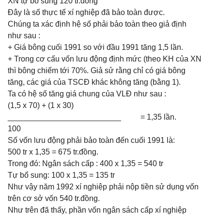
XN tự bổ sung 120 tr.đồng
Đây là số thực tế xí nghiệp đã bảo toàn được.
Chúng ta xác định hệ số phải bảo toàn theo giả định
như sau :
+ Giá bông cuối 1991 so với đầu 1991 tăng 1,5 lần.
+ Trong cơ cấu vốn lưu động định mức (theo KH của XN
thì bông chiếm tới 70%. Giả sử rằng chỉ có giá bông
tăng, các giá của TSCĐ khác không tăng (bằng 1).
Ta có hệ số tăng giá chung của VLĐ như sau :
(1,5 x 70) + (1 x 30)
__________________________ = 1,35 lần.
100
Số vốn lưu động phải bảo toàn đến cuối 1991 là:
500 tr x 1,35 = 675 tr.đồng.
Trong đó: Ngân sách cấp : 400 x 1,35 = 540 tr
Tự bổ sung: 100 x 1,35 = 135 tr
Như vậy năm 1992 xí nghiệp phải nộp tiền sử dụng vốn
trên cơ sở vốn 540 tr.đồng.
Như trên đã thấy, phần vốn ngân sách cấp xí nghiệp