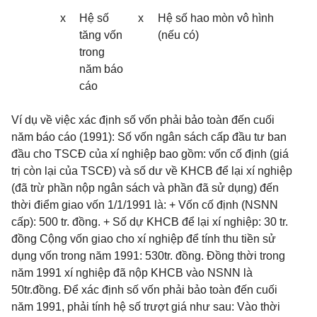
x
Hệ số
x
Hệ số hao mòn vô hình
tăng vốn
(nếu có)
trong
năm báo
cáo
Ví dụ về việc xác định số vốn phải bảo toàn đến cuối
năm báo cáo (1991): Số vốn ngân sách cấp đầu tư ban
đầu cho TSCĐ của xí nghiệp bao gồm: vốn cố định (giá
trị còn lại của TSCĐ) và số dư về KHCB để lại xí nghiệp
(đã trừ phần nộp ngân sách và phần đã sử dụng) đến
thời điểm giao vốn 1/1/1991 là: + Vốn cố định (NSNN
cấp): 500 tr. đồng. + Số dự KHCB để lại xí nghiệp: 30 tr.
đồng Cộng vốn giao cho xí nghiệp để tính thu tiền sử
dụng vốn trong năm 1991: 530tr. đồng. Đồng thời trong
năm 1991 xí nghiệp đã nộp KHCB vào NSNN là
50tr.đồng. Để xác định số vốn phải bảo toàn đến cuối
năm 1991, phải tính hệ số trượt giá như sau: Vào thời