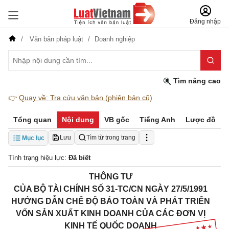
Đăng nhập
Văn bản pháp luật
Doanh nghiệp
Tìm nâng cao
👉
Quay về: Tra cứu văn bản (phiên bản cũ)
Tổng quan
Nội dung
VB gốc
Tiếng Anh
Lược đồ
Lưu
Tìm từ trong trang
Mục lục
Tình trạng hiệu lực:
Đã biết
THÔNG TƯ
CỦA BỘ TÀI CHÍNH SỐ 31-TC/CN NGÀY 27/5/1991
HƯỚNG DẪN CHẾ ĐỘ BẢO TOÀN VÀ PHÁT TRIỂN
VỐN SẢN XUẤT KINH DOANH CỦA CÁC ĐƠN VỊ
KINH TẾ QUỐC DOANH