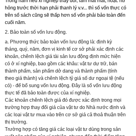
Trong năm nếu xí nghiệp thay đổi, làm mất mát, hoặc hư
hỏng trước thời hạn phải thanh lý v.v... thì số vốn thực có
trên sổ sách cũng sẽ thấp hơn số vốn phải bảo toàn đến
cuối năm.
2. Bảo toàn số vốn lưu động.
a. Phương thức bảo toàn vốn lưu động là: định kỳ
tháng, quý, năm, đơn vị kinh tế cơ sở phải xác định các
khoản, chênh lệch giá tài sản lưu động định mức hiện
có ở xí nghiệp, bao gồm các khâu: vật tư dự trữ, bán
thành phẩm, sản phẩm dở dang và thành phẩm (tính
theo giá thành) và chênh lệch tỷ giá số dư ngoại tệ (nếu
có) - để bổ sung vốn lưu động. Đây là số vốn lưu động
thực tế đã bảo toàn được của xí nghiệp.
Các khoản chênh lệch giá đó được xác định trong mọi
trường hợp thay đổi giá của vật tư do Nhà nước định và
các loại vật tư mua vào trên cơ sở giá cả thoả thuận trên
thị trường.
Trường hợp có tăng giá các loại vật tư dùng trong sản