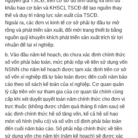
nguyên giá TSCĐ, trên cơ sở đó tính đúng và tính đủ
khấu hao cơ bản và KHSCL TSCĐ để tạo nguồn thay
thế và duy trì năng lực sản xuất của TSCĐ.
Ngoài ra, các đơn vị kinh tế cơ sở phải tự đầu tư mở
rộng và phát triển sản xuất, đổi mới trang thiết bị bằng
nguồn quỹ khuyến khích phát triển sản xuất trích từ lợi
nhuận để lại xí nghiệp.
b. Vào đầu năm kế hoạch, do chưa xác định chính thức
số vốn phải bảo toàn, mức phải nộp về tiền sử dụng vốn
NSNN cho năm kế hoạch được tạm xác định trên cơ sở
số vốn xí nghiệp đã tự bảo toàn được đến cuối năm báo
cáo theo sổ sách kế toán của xí nghiệp. Cơ quan quản
lý cấp trên với sự tham gia của cơ quan tài chính cùng
cấp khi xét duyệt quyết toán năm chính thức cho đơn vị
trực thuộc (không được chậm quá tháng 6 năm sau) sẽ
xác định chính thức hệ số tăng vốn, kể cả hệ số hao
mòn vô hình (nếu có) và số vốn cố định phải bảo toàn
đến cuối năm báo cáo. Số phải nộp chính thức về tiền
sử dụng vốn cho năm tới (năm kế hoạch) sẽ được xác