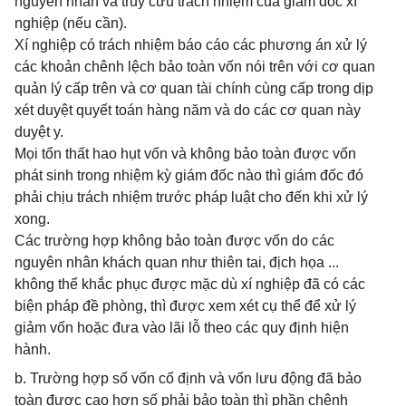
nguyên nhân và truy cứu trách nhiệm của giám đốc xí
nghiệp (nếu cần).
Xí nghiệp có trách nhiệm báo cáo các phương án xử lý
các khoản chênh lệch bảo toàn vốn nói trên với cơ quan
quản lý cấp trên và cơ quan tài chính cùng cấp trong dịp
xét duyệt quyết toán hàng năm và do các cơ quan này
duyệt y.
Mọi tổn thất hao hụt vốn và không bảo toàn được vốn
phát sinh trong nhiệm kỳ giám đốc nào thì giám đốc đó
phải chịu trách nhiệm trước pháp luật cho đến khi xử lý
xong.
Các trường hợp không bảo toàn được vốn do các
nguyên nhân khách quan như thiên tai, địch họa ...
không thể khắc phục được mặc dù xí nghiệp đã có các
biện pháp đề phòng, thì được xem xét cụ thể để xử lý
giảm vốn hoặc đưa vào lãi lỗ theo các quy định hiện
hành.
b. Trường hợp số vốn cố định và vốn lưu động đã bảo
toàn được cao hơn số phải bảo toàn thì phần chênh