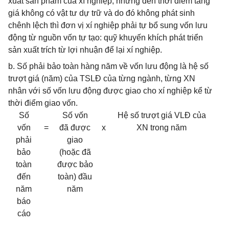
xuất sản phẩm của xí nghiệp, nhưng đến thời điểm tăng
giá không có vật tư dự trữ và do đó không phát sinh
chênh lệch thì đơn vị xí nghiệp phải tự bổ sung vốn lưu
động từ nguồn vốn tự tạo: quỹ khuyến khích phát triển
sản xuất trích từ lợi nhuận để lại xí nghiệp.
b. Số phải bảo toàn hàng năm về vốn lưu động là hệ số
trượt giá (năm) của TSLĐ của từng ngành, từng XN
nhân với số vốn lưu động được giao cho xí nghiệp kể từ
thời điểm giao vốn.
Số
Số vốn
Hệ số trượt giá VLĐ của
vốn
=
đã được
x
XN trong năm
phải
giao
bảo
(hoặc đã
toàn
được bảo
đến
toàn) đầu
năm
năm
báo
cáo