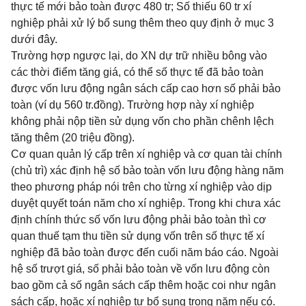
thực tế mới bảo toàn được 480 tr; Số thiếu 60 tr xí
nghiệp phải xử lý bổ sung thêm theo quy định ở mục 3
dưới đây.
Trường hợp ngược lại, do XN dự trữ nhiều bông vào
các thời điểm tăng giá, có thể số thực tế đã bảo toàn
được vốn lưu động ngân sách cấp cao hơn số phải bảo
toàn (ví dụ 560 tr.đồng). Trường hợp này xí nghiệp
không phải nộp tiền sử dụng vốn cho phần chênh lệch
tăng thêm (20 triệu đồng).
Cơ quan quản lý cấp trên xí nghiệp và cơ quan tài chính
(chủ trì) xác định hệ số bảo toàn vốn lưu động hàng năm
theo phương pháp nói trên cho từng xí nghiệp vào dịp
duyệt quyết toán năm cho xí nghiệp. Trong khi chưa xác
định chính thức số vốn lưu động phải bảo toàn thì cơ
quan thuế tạm thu tiền sử dụng vốn trên số thực tế xí
nghiệp đã bảo toàn được đến cuối năm báo cáo. Ngoài
hệ số trượt giá, số phải bảo toàn về vốn lưu động còn
bao gồm cả số ngân sách cấp thêm hoặc coi như ngân
sách cấp, hoặc xí nghiệp tự bổ sung trong năm nếu có.