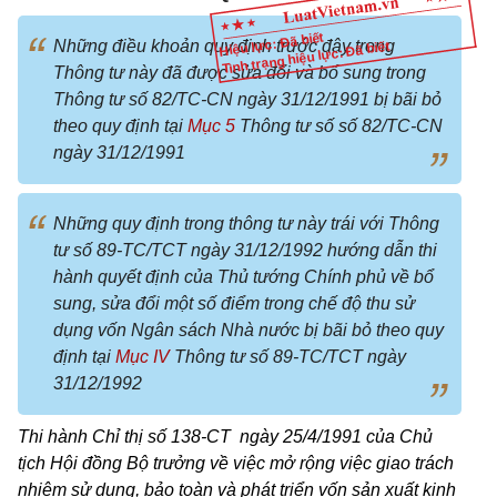
Hiệu lực: Đã biết
Những điều khoản quy định trước đây trong
Tình trạng hiệu lực: Đã biết
Thông tư này đã được sửa đổi và bổ sung trong
Thông tư số 82/TC-CN ngày 31/12/1991 bị bãi bỏ
theo quy định tại
Mục 5
Thông tư số số 82/TC-CN
ngày 31/12/1991
Những quy định trong thông tư này trái với Thông
tư số 89-TC/TCT ngày 31/12/1992 hướng dẫn thi
hành quyết định của Thủ tướng Chính phủ về bổ
sung, sửa đổi một số điểm trong chế độ thu sử
dụng vốn Ngân sách Nhà nước bị bãi bỏ theo quy
định tại
Mục IV
Thông tư số 89-TC/TCT ngày
31/12/1992
Thi hành Chỉ thị số 138-CT ngày 25/4/1991 của Chủ
tịch Hội đồng Bộ trưởng về việc mở rộng việc giao trách
nhiệm sử dụng, bảo toàn và phát triển vốn sản xuất kinh