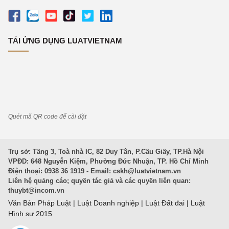
TẢI ỨNG DỤNG LUATVIETNAM
Quét mã QR code để cài đặt
Trụ sở: Tầng 3, Toà nhà IC, 82 Duy Tân, P.Cầu Giấy, TP.Hà Nội
VPĐD: 648 Nguyễn Kiệm, Phường Đức Nhuận, TP. Hồ Chí Minh
Điện thoại: 0938 36 1919 - Email:
cskh@luatvietnam.vn
Liên hệ quảng cáo; quyền tác giả và các quyền liên quan:
thuybt@incom.vn
Văn Bản Pháp Luật
|
Luật Doanh nghiệp
|
Luật Đất đai
|
Luật
Hình sự 2015