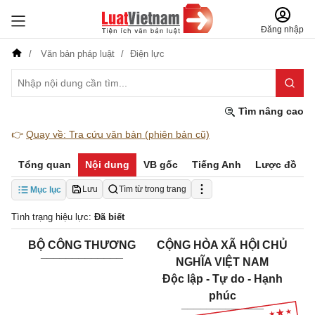
Đăng nhập
Văn bản pháp luật
Điện lực
Tìm nâng cao
👉
Quay về: Tra cứu văn bản (phiên bản cũ)
Tổng quan
Nội dung
VB gốc
Tiếng Anh
Lược đồ
Lưu
Tìm từ trong trang
Mục lục
Tình trạng hiệu lực:
Đã biết
BỘ CÔNG THƯƠNG
CỘNG HÒA XÃ HỘI CHỦ
_____________
NGHĨA VIỆT NAM
Độc lập - Tự do - Hạnh
phúc
_____________