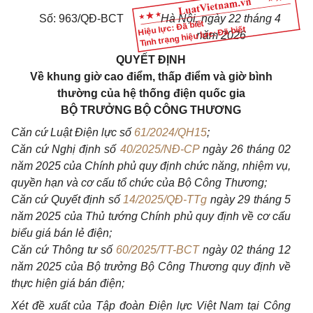
Số: 963/QĐ-BCT
Hà Nội, ngày 22 tháng 4
Hiệu lực: Đã biết
Tình trạng hiệu lực: Đã biết
năm 2026
QUYẾT ĐỊNH
Về khung giờ cao điểm, thấp điểm và giờ bình
thường của hệ thống điện quốc gia
BỘ TRƯỞNG BỘ CÔNG THƯƠNG
Căn cứ Luật Điện lực số
61/2024/QH15
;
Căn cứ Nghị định số
40/2025/NĐ-CP
ngày 26 tháng 02
năm 2025 của Chính phủ quy định chức năng, nhiệm vụ,
quyền hạn và cơ cấu tổ chức của Bộ Công Thương;
Căn cứ Quyết định số
14/2025/QĐ-TTg
ngày 29 tháng 5
năm 2025 của Thủ tướng Chính phủ quy định về cơ cấu
biểu giá bán lẻ điện;
Căn cứ Thông tư số
60/2025/TT-BCT
ngày 02 tháng 12
năm 2025 của Bộ trưởng Bộ Công Thương quy định về
thực hiện giá bán điện;
Xét đề xuất của Tập đoàn Điện lực Việt Nam tại Công