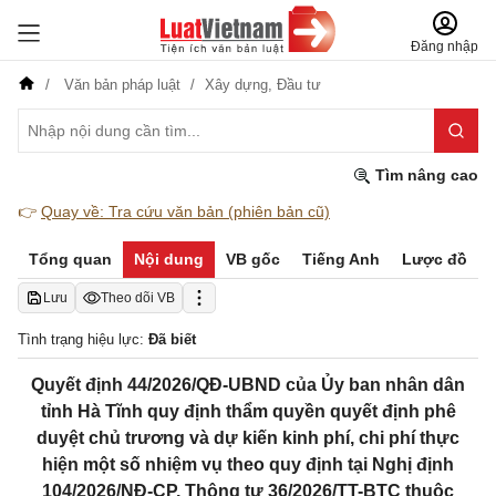
Đăng nhập
Văn bản pháp luật
Xây dựng,
Đầu tư
Tìm nâng cao
👉
Quay về: Tra cứu văn bản (phiên bản cũ)
Tổng quan
Nội dung
VB gốc
Tiếng Anh
Lược đồ
Lưu
Theo dõi VB
Tình trạng hiệu lực:
Đã biết
Quyết định 44/2026/QĐ-UBND của Ủy ban nhân dân
tỉnh Hà Tĩnh quy định thẩm quyền quyết định phê
duyệt chủ trương và dự kiến kinh phí, chi phí thực
hiện một số nhiệm vụ theo quy định tại Nghị định
104/2026/NĐ-CP, Thông tư 36/2026/TT-BTC thuộc