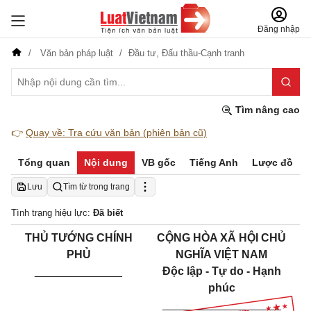
Đăng nhập
Văn bản pháp luật
Đầu tư,
Đấu thầu-Cạnh tranh
Tìm nâng cao
👉
Quay về: Tra cứu văn bản (phiên bản cũ)
Tổng quan
Nội dung
VB gốc
Tiếng Anh
Lược đồ
Lưu
Tìm từ trong trang
Tình trạng hiệu lực:
Đã biết
THỦ TƯỚNG CHÍNH
CỘNG HÒA XÃ HỘI CHỦ
PHỦ
NGHĨA VIỆT NAM
______________
Độc lập - Tự do - Hạnh
phúc
___________________