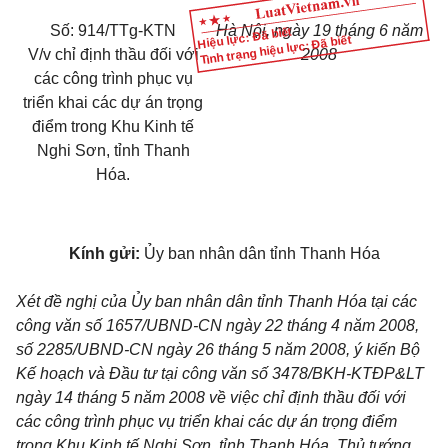
Số: 914/TTg-KTN
Hà Nội, ngày 19 tháng 6 năm
Hiệu lực: Đã biết
Tình trạng hiệu lực: Đã biết
V/v chỉ định thầu đối với
2008
các công trình phục vụ
triển khai các dự án trọng
điểm trong Khu Kinh tế
Nghi Sơn, tỉnh Thanh
Hóa.
Kính gửi:
Ủy ban nhân dân tỉnh Thanh Hóa
Xét đề nghị của Ủy ban nhân dân tỉnh Thanh Hóa tại các
công văn số 1657/UBND-CN ngày 22 tháng 4 năm 2008,
số 2285/UBND-CN ngày 26 tháng 5 năm 2008, ý kiến Bộ
Kế hoạch và Đầu tư tại công văn số 3478/BKH-KTĐP&LT
ngày 14 tháng 5 năm 2008 về việc chỉ định thầu đối với
các công trình phục vụ triển khai các dự án trọng điểm
trong Khu Kinh tế Nghi Sơn, tỉnh Thanh Hóa, Thủ tướng