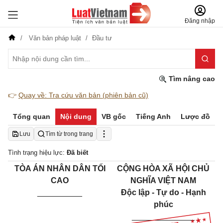
Đăng nhập
Văn bản pháp luật
Đầu tư
Tìm nâng cao
👉
Quay về: Tra cứu văn bản (phiên bản cũ)
Tổng quan
Nội dung
VB gốc
Tiếng Anh
Lược đồ
Lưu
Tìm từ trong trang
Tình trạng hiệu lực:
Đã biết
TÒA ÁN NHÂN DÂN TỐI
CỘNG HÒA XÃ HỘI CHỦ
CAO
NGHĨA VIỆT NAM
__________
Độc lập - Tự do - Hạnh
phúc
______________