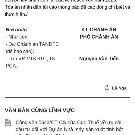
Tòa án nhân dân tối cao thông báo để các đồng chí biết và
thực hiện./.
Nơi nhận:
KT. CHÁNH ÁN
- Như trên;
PHÓ CHÁNH ÁN
- Đ/c Chánh án TANDTC
(để báo cáo);
- Lưu VP, VTKHTC, TK
Nguyễn Văn Tiến
PCA.
Lã Nga
VĂN BẢN CÙNG LĨNH VỰC
Công văn 5643/CT-CS của Cục Thuế về ưu đãi
đầu tư đối với Dự án Nhà máy sản xuất tinh bột