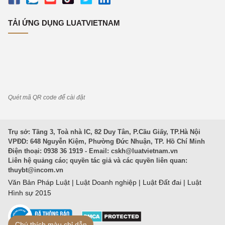
TẢI ỨNG DỤNG LUATVIETNAM
Quét mã QR code để cài đặt
Trụ sở: Tầng 3, Toà nhà IC, 82 Duy Tân, P.Cầu Giấy, TP.Hà Nội
VPĐD: 648 Nguyễn Kiệm, Phường Đức Nhuận, TP. Hồ Chí Minh
Điện thoại: 0938 36 1919 - Email:
cskh@luatvietnam.vn
Liên hệ quảng cáo; quyền tác giả và các quyền liên quan:
thuybt@incom.vn
Văn Bản Pháp Luật
|
Luật Doanh nghiệp
|
Luật Đất đai
|
Luật
Hình sự 2015
Chú thích màu chỉ dẫn