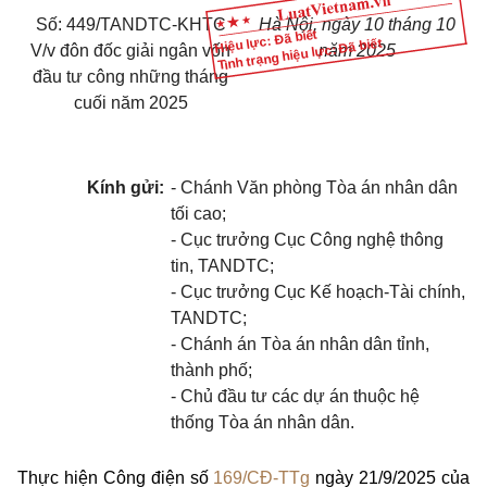
Số: 449/TANDTC-KHTC
Hà Nội, ngày 10 tháng 10
Hiệu lực: Đã biết
Tình trạng hiệu lực: Đã biết
V/v đôn đốc giải ngân vốn
năm 2025
đầu tư công những tháng
cuối năm 2025
Kính gửi:
- Chánh Văn phòng Tòa án nhân dân
tối cao;
- Cục trưởng Cục Công nghệ thông
tin, TANDTC;
- Cục trưởng Cục Kế hoạch-Tài chính,
TANDTC;
- Chánh án Tòa án nhân dân tỉnh,
thành phố;
- Chủ đầu tư các dự án thuộc hệ
thống Tòa án nhân dân.
Thực hiện Công điện số
169/CĐ-TTg
ngày 21/9/2025 của