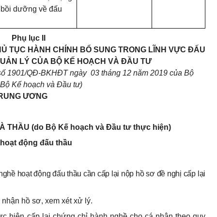
, bồi dưỡng về đấu
Phụ lục II
HỦ TỤC HÀNH CHÍNH BỔ SUNG TRONG LĨNH VỰC ĐẤU
QUẢN LÝ CỦA BỘ KẾ HOẠCH VÀ ĐẦU TƯ
 số 1901/QĐ-BKHĐT ngày 03 tháng 12 năm 2019 của Bộ
 Bộ Kế hoạch và Đầu tư)
TRUNG ƯƠNG
HẦU (do Bộ Kế hoạch và Đầu tư thực hiện)
 hoạt động đấu thầu
ghề hoạt động đấu thầu cần cấp lại nộp hồ sơ đề nghị cấp lại
nhận hồ sơ, xem xét xử lý.
c hiện cấp lại chứng chỉ hành nghề cho cá nhân theo quy