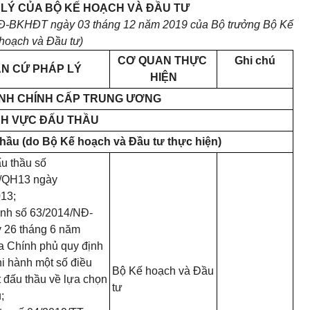
LÝ CỦA BỘ KẾ HOẠCH VÀ ĐẦU TƯ
QĐ-BKHĐT ngày 03 tháng 12 năm 2019 của Bộ trưởng Bộ Kế
hoạch và Đầu tư)
CƠ QUAN THỰC
Ghi chú
N CỨ PHÁP LÝ
HIỆN
HÀNH CHÍNH CẤP TRUNG ƯƠNG
NH VỰC ĐẤU THẦU
thầu (do Bộ Kế hoạch và Đầu tư thực hiện)
ấu thầu số
/QH13 ngày
013;
ịnh số 63/2014/NĐ-
 26 tháng 6 năm
a Chính phủ quy định
thi hành một số điều
Bộ Kế hoạch và Đầu
 đấu thầu về lựa chọn
tư
;