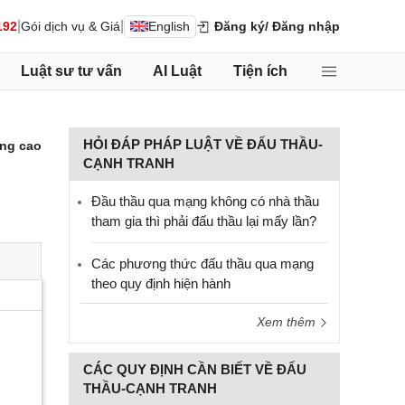
|
|
192
Gói dịch vụ & Giá
English
Đăng ký
/ Đăng nhập
Luật sư tư vấn
AI Luật
Tiện ích
HỎI ĐÁP PHÁP LUẬT VỀ ĐẤU THẦU-
ng cao
CẠNH TRANH
Đầu thầu qua mạng không có nhà thầu
tham gia thì phải đấu thầu lại mấy lần?
Các phương thức đấu thầu qua mạng
theo quy định hiện hành
Xem thêm
CÁC QUY ĐỊNH CẦN BIẾT VỀ ĐẤU
THẦU-CẠNH TRANH