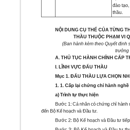
đào tạo
thầu.
NỘI DUNG CỤ THỂ CỦA TỪNG T
THẦU THUỘC PHẠM VI 
(Ban hành kèm theo Quyết định
trưởng
A. THỦ TỤC HÀNH CHÍNH CẤP 
I. LĨNH VỰC ĐẤU THẦU
Mục 1.
ĐẤU THẦU LỰA CHỌN NHÀ T
1. 1.
Cấp lại chứng chỉ hành nghề
a) Trình tự thực hiện
Bước 1: Cá nhân có chứng chỉ hành n
đến Bộ Kế hoạch và Đầu tư.
Bước 2: Bộ Kế hoạch và Đầu tư tiếp 
Bước 3: Bộ Kế hoạch và Đầu tư thự