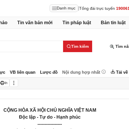
|
Danh mục
Tổng đài trực tuyến
19006
hảo
Tin văn bản mới
Tin pháp luật
Bản tin luật
Tìm kiếm
Tìm nâ
lực
VB liên quan
Lược đồ
Nội dung hợp nhất
Tải về
In
CỘNG HÒA XÃ HỘI CHỦ NGHĨA VIỆT NAM
Độc lập - Tự do
- Hạnh phúc
-----------------