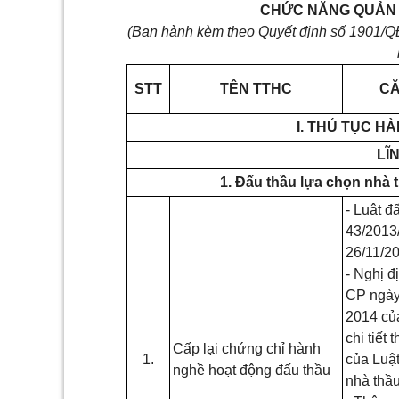
CHỨC NĂNG QUẢN 
(Ban hành kèm theo Quyết định số 1901/
STT
TÊN TTHC
CĂ
I. THỦ TỤC 
LĨ
1. Đấu thầu lựa chọn nhà 
- Luật đ
43/2013
26/11/2
- Nghị đ
CP ngày
2014 củ
chi tiết 
Cấp lại chứng chỉ hành
1.
của Luật
nghề hoạt động đấu thầu
nhà thầu