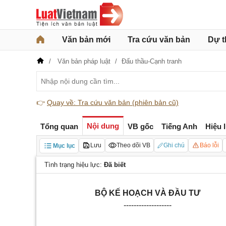
Văn bản mới
Tra cứu văn bản
Dự t
Văn bản pháp luật
Đấu thầu-Cạnh tranh
👉
Quay về: Tra cứu văn bản (phiên bản cũ)
Nội dung
Tổng quan
VB gốc
Tiếng Anh
Hiệu 
Lưu
Theo dõi VB
Ghi chú
Báo lỗi
Mục lục
Tình trạng hiệu lực:
Đã biết
BỘ KẾ HOẠCH VÀ ĐẦU TƯ
-------------------