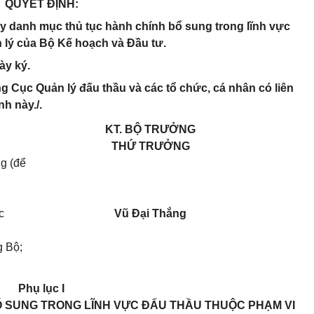
QUYẾT ĐỊNH:
y danh mục thủ tục hành chính bổ sung trong lĩnh vực
 lý của Bộ Kế hoạch và Đầu tư.
ày ký.
 Cục Quản lý đấu thầu và các tổ chức, cá nhân có liên
nh này./.
KT. BỘ TRƯỞNG
THỨ TRƯỞNG
g (để
c
Vũ Đại Thắng
g Bộ;
Phụ lục I
 SUNG TRONG LĨNH VỰC ĐẤU THẦU THUỘC PHẠM VI