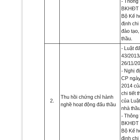
- Thông 
BKHĐT n
Bộ Kế h
định chi
đào tạo
thầu.
- Luật đ
43/2013
26/11/2
- Nghị đ
CP ngày
2014 củ
chi tiết 
Thu hồi chứng chỉ hành
2.
của Luật
nghề hoạt động đấu thầu
nhà thầu
- Thông 
BKHĐT n
Bộ Kế h
định chi