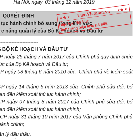
Hà Nội, ngày
03
tháng
12
năm 201
9
QUYẾT ĐỊNH
Hiệu lực: Đã biết
tục hành chính bổ sung trong lĩnh vực
Tình trạng hiệu lực: Đã biết
ức năng quản lý của Bộ Kế hoạch và Đầu tư
-------------------------
 BỘ KẾ HOẠCH VÀ ĐẦU TƯ
P ngày 25 tháng 7 năm 2017 của Chính phủ quy định chức
hức của Bộ Kế hoạch và Đầu tư;
P ngày 08 tháng 6 năm 2010 của Chính phủ về kiểm soát
CP ngày 14 tháng 5 năm 2013 của Chính phủ sửa đổi, bổ
an đến kiểm soát thủ tục hành chính;
CP ngày 07 tháng 8 năm 2017 của Chính phủ sửa đổi, bổ
an đến kiểm soát thủ tục hành chính;
PCP ngày 31 tháng 10 năm 2017 của Văn phòng Chính phủ
hành chính;
ản lý đấu thầu,