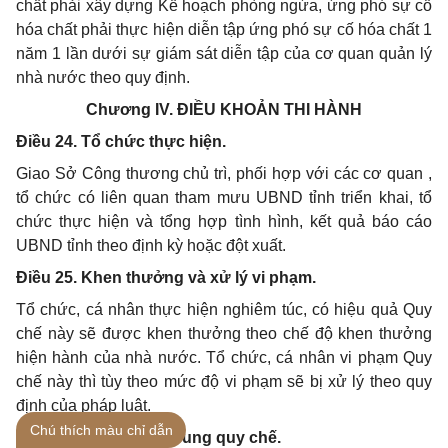
chất phải xây dựng Kế hoạch phòng ngừa, ứng phó sự cố
hóa chất phải thực hiện diễn tập ứng phó sự cố hóa chất 1
năm 1 lần dưới sự giám sát diễn tập của cơ quan quản lý
nhà nước theo quy định.
Chương IV.
ĐIỀU KHOẢN THI HÀNH
Điều 24. Tổ chức thực hiện.
Giao Sở Công thương chủ trì, phối hợp với các cơ quan ,
tổ chức có liên quan tham mưu UBND tỉnh triển khai, tổ
chức thực hiện và tổng hợp tình hình, kết quả báo cáo
UBND tỉnh theo định kỳ hoặc đột xuất.
Điều 25. Khen thưởng và xử lý vi phạm.
Tổ chức, cá nhân thực hiện nghiêm túc, có hiệu quả Quy
chế này sẽ được khen thưởng theo chế độ khen thưởng
hiện hành của nhà nước. Tổ chức, cá nhân vi phạm Quy
chế này thì tùy theo mức độ vi phạm sẽ bị xử lý theo quy
định của pháp luật.
Chú thích màu chỉ dẫn
Điều 26. Sửa đổi, bổ sung quy chế.