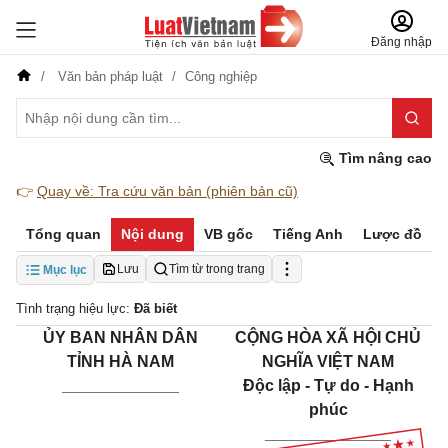
Đăng nhập
Văn bản pháp luật
Công nghiệp
Tìm nâng cao
👉
Quay về: Tra cứu văn bản (phiên bản cũ)
Tổng quan
Nội dung
VB gốc
Tiếng Anh
Lược đồ
Lưu
Tìm từ trong trang
Mục lục
Tình trạng hiệu lực:
Đã biết
ỦY BAN NHÂN DÂN
CỘNG HÒA XÃ HỘI CHỦ
TỈNH HÀ NAM
NGHĨA VIỆT NAM
_____________
Độc lập - Tự do - Hạnh
phúc
______________