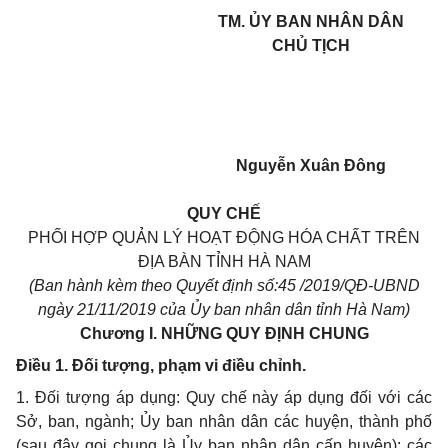
TM. ỦY BAN NHÂN DÂN
CHỦ TỊCH
Nguyễn Xuân Đông
QUY CHẾ
PHỐI HỢP QUẢN LÝ HOẠT ĐỘNG HÓA CHẤT TRÊN
ĐỊA BÀN TỈNH HÀ NAM
(Ban hành kèm theo Quyết định số:45 /2019/QĐ-UBND
ngày 21/11/2019 của Ủy ban nhân dân tỉnh Hà Nam)
Chương I.
NHỮNG QUY ĐỊNH CHUNG
Điều 1. Đối tượng, phạm vi điều chỉnh.
1. Đối tượng áp dụng: Quy chế này áp dụng đối với các
Sở, ban, ngành; Ủy ban nhân dân các huyện, thành phố
(sau đây gọi chung là Ủy ban nhân dân cấp huyện); các