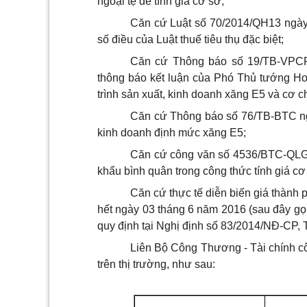
ngoại tệ để tính giá cơ sở;
Căn cứ Luật số 70/2014/QH13 ngày
số điều của Luật thuế tiêu thụ đặc biệt;
Căn cứ Thông báo số 19/TB-VPCP
thông báo kết luận của Phó Thủ tướng Ho
trình sản xuất, kinh doanh xăng E5 và cơ c
Căn cứ Thông báo số 76/TB-BTC ngà
kinh doanh định mức xăng E5;
Căn cứ công văn số 4536/BTC-QLG 
khẩu bình quân trong công thức tính giá cơ
Căn cứ thực tế diễn biến giá thành
hết ngày 03 tháng 6 năm 2016 (sau đây gọi 
quy định tại Nghị định số 83/2014/NĐ-CP,
Liên Bộ Công Thương - Tài chính cô
trên thị trường, như sau: