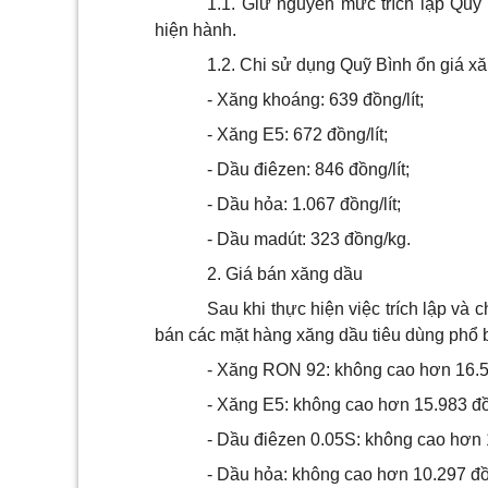
1.1. Giữ nguyên mức trích lập Quỹ
hiện hành.
1.2. Chi sử dụng Quỹ Bình ổn giá x
- Xăng khoáng: 639 đồng/lít;
- Xăng E5: 672 đồng/lít;
- Dầu điêzen: 846 đồng/lít;
- Dầu hỏa: 1.067 đồng/lít;
- Dầu madút: 323 đồng/kg.
2. Giá bán xăng dầu
Sau khi thực hiện việc trích lập và 
bán các mặt hàng xăng dầu tiêu dùng phổ b
- Xăng RON 92: không cao hơn 16.50
- Xăng E5: không cao hơn 15.983 đồn
- Dầu điêzen 0.05S: không cao hơn 1
- Dầu hỏa: không cao hơn 10.297 đồn