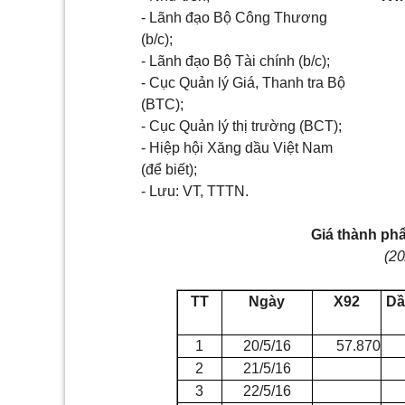
- Lãnh đạo Bộ Công Thương
(b/c);
- Lãnh đạo Bộ Tài chính (b/c);
- Cục Quản lý Giá, Thanh tra Bộ
(BTC);
- Cục Quản lý thị trường (BCT);
- Hiệp hội Xăng dầu Việt Nam
(để biết);
- Lưu: VT, TTTN.
Giá thành ph
(20
TT
Ngày
X92
Dầ
1
20/5/16
57.870
2
21/5/16
3
22/5/16