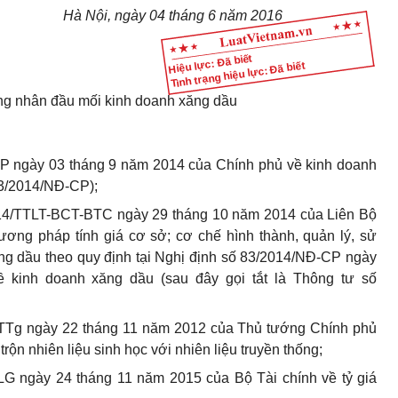
Hà Nội, ngày 0
4
tháng
6
năm 20
16
Hiệu lực: Đã biết
Tình trạng hiệu lực: Đã biết
g nhân đầu mối kinh doanh xăng dầu
P ngày 03 tháng 9 năm 2014 của Chính phủ về kinh doanh
 83/2014/NĐ-CP);
2014/TTLT-BCT-BTC ngày 29 tháng 10 năm 2014 của Liên Bộ
ơng pháp tính giá cơ sở; cơ chế hình thành, quản lý, sử
ng dầu theo quy định tại Nghị định số 83/2014/NĐ-CP ngày
 kinh doanh xăng dầu (sau đây gọi tắt là Thông tư số
TTg ngày 22 tháng 11 năm 2012 của Thủ tướng Chính phủ
 trộn nhiên liệu sinh học với nhiên liệu truyền thống;
 ngày 24 tháng 11 năm 2015 của Bộ Tài chính về tỷ giá