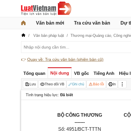
Văn bản mới
Tra cứu văn bản
Dự t
Văn bản pháp luật
Thương mại-Quảng cáo,
Công nghi
👉
Quay về: Tra cứu văn bản (phiên bản cũ)
Nội dung
Tổng quan
VB gốc
Tiếng Anh
Hiệu 
Lưu
Theo dõi VB
Ghi chú
Báo lỗi
In
Tình trạng hiệu lực:
Đã biết
BỘ CÔNG THƯƠNG
CỘ
-------
Số: 4951/BCT-TTTN