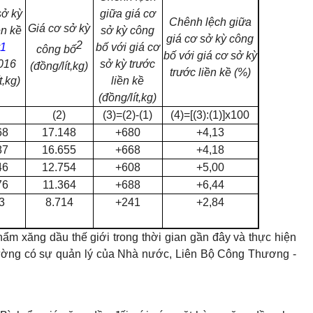
ở kỳ
giữa giá cơ
Chênh lệch giữa
Gi
á
cơ sở kỳ
ền kề
sở kỳ công
gi
á
cơ sở kỳ công
2
y
1
bố với giá cơ
cô
n
g b
ố
bố với giá cơ sở kỳ
0
1
6
sở k
ỳ
trước
(đồng/
lít
,kg)
trước liền k
ề
(%)
t,k
g
)
liền kề
(đồng/
lít
,kg)
(2)
(3)=(2)-(1)
(4)=[(3):(1)]x100
68
17.148
+680
+4,13
87
16.655
+668
+4,18
46
12.754
+608
+5,00
76
11.364
+688
+6,44
3
8.714
+241
+2,84
ẩm xăng dầu thế giới trong thời gian gần đây và thực hiện
trường có sự quản lý của Nhà nước, Liên Bộ Công Thương -