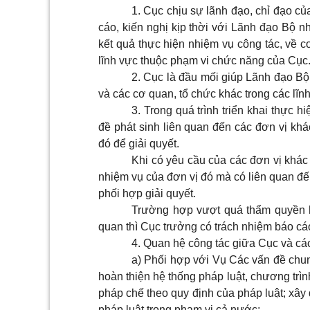
1. Cục chịu sự lãnh đạo, chỉ đạo c
cáo, kiến nghị kịp thời với Lãnh đạo Bộ 
kết quả thực hiện nhiệm vụ công tác, về c
lĩnh vực thuộc phạm vi chức năng của Cục
2. Cục là đầu mối giúp Lãnh đạo Bộ
và các cơ quan, tổ chức khác trong các lĩ
3. Trong quá trình triển khai thực 
đề phát sinh liên quan đến các đơn vị khá
đó để giải quyết.
Khi có yêu cầu của các đơn vị khác 
nhiệm vụ của đơn vị đó mà có liên quan đế
phối hợp giải quyết.
Trường hợp vượt quá thẩm quyền h
quan thì Cục trưởng có trách nhiệm báo cá
4. Quan hệ công tác giữa Cục và các
a) Phối hợp với Vụ Các vấn đề chu
hoàn thiện hệ thống pháp luật, chương trìn
pháp chế theo quy định của pháp luật; xây 
pháp luật trong phạm vi cả nước;