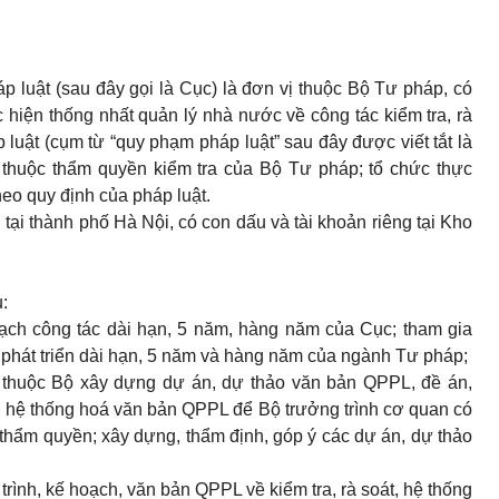
 luật (sau đây gọi là Cục) là đơn vị thuộc Bộ Tư pháp, có
hiện thống nhất quản lý nhà nước về công tác kiểm tra, rà
luật (cụm từ “quy phạm pháp luật” sau đây được viết tắt là
 thuộc thẩm quyền kiểm tra của Bộ Tư pháp; tổ chức thực
eo quy định của pháp luật.
 tại thành phố Hà Nội, có con dấu và tài khoản riêng tại Kho
:
oạch công tác dài hạn, 5 năm, hàng năm của Cục; tham gia
 phát triển dài hạn, 5 năm và hàng năm của ngành Tư pháp;
vị thuộc Bộ xây dựng dự án, dự thảo văn bản QPPL, đề án,
át, hệ thống hoá văn bản QPPL để Bộ trưởng trình cơ quan có
hẩm quyền; xây dựng, thẩm định, góp ý các dự án, dự thảo
trình, kế hoạch, văn bản QPPL về kiểm tra, rà soát, hệ thống