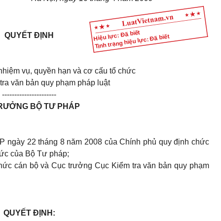
Hiệu lực: Đã biết
QUYẾT ĐỊNH
Tình trạng hiệu lực: Đã biết
nhiệm vụ, quyền hạn và cơ cấu tổ chức
tra văn bản quy phạm pháp luật
----------------------
RƯỞNG BỘ TƯ PHÁP
P ngày 22 tháng 8 năm 2008 của Chính phủ quy định chức
hức của Bộ Tư pháp;
chức cán bộ và Cục trưởng Cục Kiểm tra văn bản quy phạm
QUYẾT ĐỊNH: