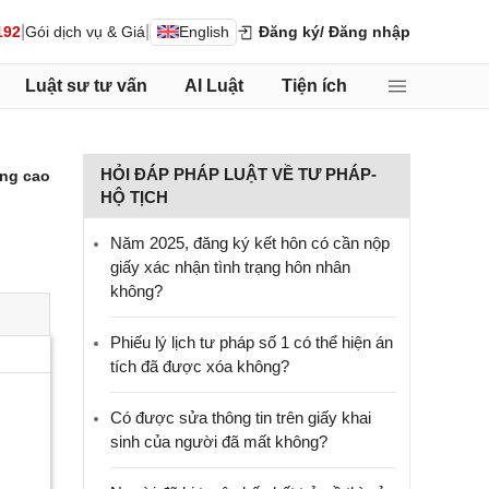
|
|
192
Gói dịch vụ & Giá
English
Đăng ký
/ Đăng nhập
Luật sư tư vấn
AI Luật
Tiện ích
HỎI ĐÁP PHÁP LUẬT VỀ TƯ PHÁP-
ng cao
HỘ TỊCH
Năm 2025, đăng ký kết hôn có cần nộp
giấy xác nhận tình trạng hôn nhân
không?
Phiếu lý lịch tư pháp số 1 có thể hiện án
tích đã được xóa không?
Có được sửa thông tin trên giấy khai
sinh của người đã mất không?