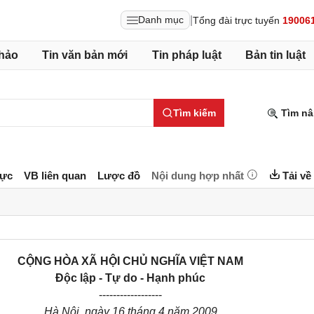
|
Danh mục
Tổng đài trực tuyến
19006
hảo
Tin văn bản mới
Tin pháp luật
Bản tin luật
Tìm kiếm
Tìm nâ
lực
VB liên quan
Lược đồ
Nội dung hợp nhất
Tải về
CỘNG HÒA XÃ HỘI CHỦ NGHĨA VIỆT NAM
Độc lập - Tự do - Hạnh phúc
------------------
Hà Nội, ngày 16 tháng 4 năm 2009