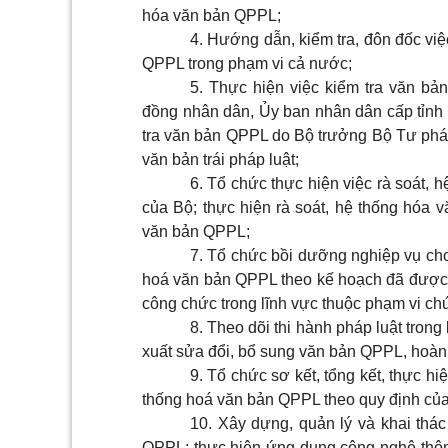
hóa văn bản QPPL;
4. Hướng dẫn, kiểm tra, đôn đốc việ
QPPL trong phạm vi cả nước;
5. Thực hiện việc kiểm tra văn b
đồng nhân dân, Ủy ban nhân dân cấp tỉnh
tra văn bản QPPL do Bộ trưởng Bộ Tư pháp
văn bản trái pháp luật;
6. Tổ chức thực hiện việc rà soát, 
của Bộ; thực hiện rà soát, hệ thống hóa v
văn bản QPPL;
7. Tổ chức bồi dưỡng nghiệp vụ cho 
hoá văn bản QPPL theo kế hoạch đã được B
công chức trong lĩnh vực thuộc phạm vi c
8. Theo dõi thi hành pháp luật trong
xuất sửa đổi, bổ sung văn bản QPPL, hoàn 
9. Tổ chức sơ kết, tổng kết, thực hi
thống hoá văn bản QPPL theo quy định của
10. Xây dựng, quản lý và khai thác
QPPL; thực hiện ứng dụng công nghệ thông 