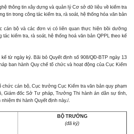
ghệ thông tin xây dựng và quản lý Cơ sở dữ liệu về kiểm tra
tin trong công tác kiểm tra, rà soát, hệ thống hóa văn bản
ức cán bộ và các đơn vị có liên quan thực hiện bồi dưỡng
 tác kiểm tra, rà soát, hệ thống hoá văn bản QPPL theo kế
h kể từ ngày ký. Bãi bỏ Quyết định số 908/QĐ-BTP ngày 13
háp ban hành Quy chế tổ chức và hoạt động của Cục Kiểm
 chức cán bộ, Cục trưởng Cục Kiểm tra văn bản quy phạm
Bộ, Giám đốc Sở Tư pháp, Trưởng Thi hành án dân sự tỉnh,
 nhiệm thi hành Quyết định này./.
BỘ TRƯỞNG
(đã ký)