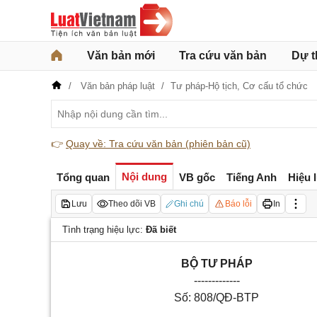
Văn bản mới
Tra cứu văn bản
Dự t
Văn bản pháp luật
Tư pháp-Hộ tịch,
Cơ cấu tổ chức
👉
Quay về: Tra cứu văn bản (phiên bản cũ)
Nội dung
Tổng quan
VB gốc
Tiếng Anh
Hiệu 
Lưu
Theo dõi VB
Ghi chú
Báo lỗi
In
Tình trạng hiệu lực:
Đã biết
BỘ TƯ PHÁP
-------------
Số: 808/QĐ-BTP