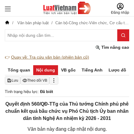
Đăng nhập
Văn bản pháp luật
Cán bộ-Công chức-Viên chức,
Cơ cấu tổ chức
Tìm nâng cao
👉
Quay về: Tra cứu văn bản (phiên bản cũ)
Tổng quan
Nội dung
VB gốc
Tiếng Anh
Lược đồ
Lưu
Theo dõi VB
Tình trạng hiệu lực:
Đã biết
Quyết định 560/QĐ-TTg của Thủ tướng Chính phủ phê
chuẩn kết quả bầu chức vụ Phó Chủ tịch Ủy ban nhân
dân tỉnh Nghệ An nhiệm kỳ 2026 - 2031
Văn bản này đang cập nhật nội dung.