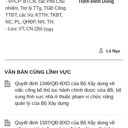
- VPCP: BTCN, các Phó Chủ
Trịnh Đình Dũng
nhiệm, Trợ lý TTg, TGĐ Cổng
TTĐT, các Vụ: KTTH, TKBT,
NC, PL, QHĐP, NN, TH;
- Lưu: VT, CN (2b).
THH
Lã Nga
VĂN BẢN CÙNG LĨNH VỰC
Quyết định 1346/QĐ-BXD của Bộ Xây dựng về
việc công bố thủ tục hành chính được sửa đổi, bổ
sung lĩnh vực nhà ở thuộc phạm vi chức năng
quản lý của Bộ Xây dựng
Quyết định 1337/QĐ-BXD của Bộ Xây dựng về