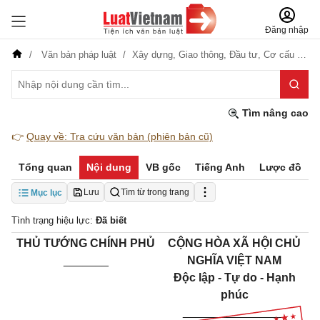
Đăng nhập
Văn bản pháp luật
Xây dựng,
Giao thông,
Đầu tư,
Cơ cấu tổ chức
Tìm nâng cao
👉
Quay về: Tra cứu văn bản (phiên bản cũ)
Tổng quan
Nội dung
VB gốc
Tiếng Anh
Lược đồ
Lưu
Tìm từ trong trang
Mục lục
Tình trạng hiệu lực:
Đã biết
THỦ TƯỚNG CHÍNH PHỦ
CỘNG HÒA XÃ HỘI CHỦ
_______
NGHĨA VIỆT NAM
Độc lập - Tự do - Hạnh
phúc
________________