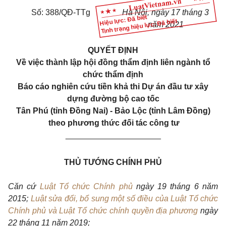
Số: 388/QĐ-TTg
Hà Nội, ngày 17 tháng 3
Hiệu lực: Đã biết
Tình trạng hiệu lực: Đã biết
năm 2021
QUYẾT ĐỊNH
Về việc thành lập hội đồng thẩm định liên ngành tổ
chức thẩm định
Báo cáo nghiên cứu tiền khả thi Dự án đầu tư xây
dựng đường bộ cao tốc
Tân Phú (tỉnh Đồng Nai) - Bảo Lộc (tỉnh Lâm Đồng)
theo phương thức đối tác công tư
_____________________
THỦ TƯỚNG CHÍNH PHỦ
Căn cứ
Luật Tổ chức Chính phủ
ngày 19 tháng 6 năm
2015;
Luật sửa đổi, bổ sung một số điều của Luật Tổ chức
Chính phủ và Luật Tổ chức chính quyền địa phương
ngày
22 tháng 11 năm 2019;