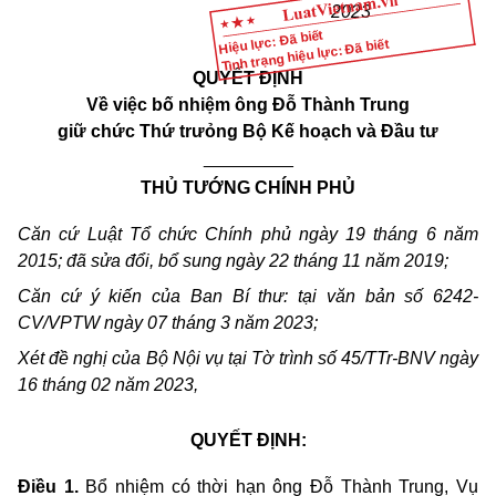
2023
Hiệu lực: Đã biết
Tình trạng hiệu lực: Đã biết
QUYẾT ĐỊNH
V
ề việc bố nhiệm ông Đỗ Thành Trung
giữ chức Thứ trưỏng Bộ Kế hoạch và Đầu tư
_________
THỦ TƯỚNG CHÍNH PHỦ
Căn cứ Luật T
ổ
chức Chính phủ ngày 19 tháng 6 năm
2015; đã sửa đổi, b
ổ
sung ngày 22 th
á
ng 11 năm 2019;
Căn cứ ý kiến của Ban B
í
th
ư
: tại văn bản s
ố
6242-
CV/VPTW ngày 07 th
á
ng 3 n
ă
m 2023;
Xét đề nghị của Bộ Nội vụ tại Tờ trình số 45/TTr-BNV ngày
16 tháng 02 năm 2023,
QUYẾT ĐỊNH:
Điều 1.
Bổ nhiệm có thời hạn ông Đỗ Thành Trung, Vụ