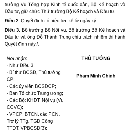
trưởng Vụ Tổng hợp Kinh tế quốc dân, Bộ K
ế
hoạch và
Đầu tư, giữ chức Thứ trưởng Bộ Kế hoạch và Đầu tư.
Điều 2.
Quyết định có hiệu lực kể từ ngày ký.
Điều 3.
Bộ trưởng Bộ Nội vụ, Bộ trưởng Bộ Kế hoạch và
Đầu tư và ông Đỗ Thành Trung chịu trách nhiệm thi hành
Quyết định này./
.
Nơi nhận:
THỦ TƯỚNG
-
Như Điều 3;
-
Bí thư BCSĐ, Thủ tướng
Phạm Minh Chính
CP;
-
Các ủy viên BCSĐCP;
-
Ban Tổ chức Trung ương;
-
Các Bộ: KHĐT, Nội vụ (Vụ
CCVC);
-
VPCP: BTCN, các PCN,
Trợ lý TTg, TGĐ Cổng
TTĐT, VPBCSĐ(3);