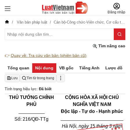
Đăng nhập
Văn bản pháp luật
Cán bộ-Công chức-Viên chức,
Cơ cấu tổ chức
Tìm nâng cao
👉
Quay về: Tra cứu văn bản (phiên bản cũ)
Tổng quan
Nội dung
VB gốc
Tiếng Anh
Lược đồ
Lưu
Tìm từ trong trang
Tình trạng hiệu lực:
Đã biết
THỦ TƯỚNG CHÍNH
CỘNG HÒA XÃ HỘI CHỦ
PHỦ
NGHĨA VIỆT NAM
__________
Độc lập - Tự do - Hạnh phúc
________________________
Số:
216
/QĐ-TTg
Hà Nội, ngày 1
5
tháng 3 năm