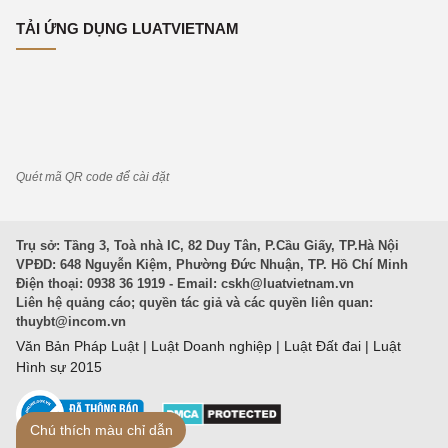
TẢI ỨNG DỤNG LUATVIETNAM
Quét mã QR code để cài đặt
Trụ sở: Tầng 3, Toà nhà IC, 82 Duy Tân, P.Cầu Giấy, TP.Hà Nội
VPĐD: 648 Nguyễn Kiệm, Phường Đức Nhuận, TP. Hồ Chí Minh
Điện thoại: 0938 36 1919 - Email:
cskh@luatvietnam.vn
Liên hệ quảng cáo; quyền tác giả và các quyền liên quan:
thuybt@incom.vn
Văn Bản Pháp Luật
|
Luật Doanh nghiệp
|
Luật Đất đai
|
Luật
Hình sự 2015
Chú thích màu chỉ dẫn