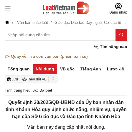
Đăng nhập
Văn bản pháp luật
Giáo dục-Đào tạo-Dạy nghề,
Cơ cấu tổ chức
Tìm nâng cao
👉
Quay về: Tra cứu văn bản (phiên bản cũ)
Tổng quan
Nội dung
VB gốc
Tiếng Anh
Lược đồ
Lưu
Theo dõi VB
Tình trạng hiệu lực:
Đã biết
Quyết định 20/2025/QĐ-UBND của Ủy ban nhân dân
tỉnh Khánh Hòa quy định chức năng, nhiệm vụ, quyền
hạn của Sở Giáo dục và Đào tạo tỉnh Khánh Hòa
Văn bản này đang cập nhật nội dung.