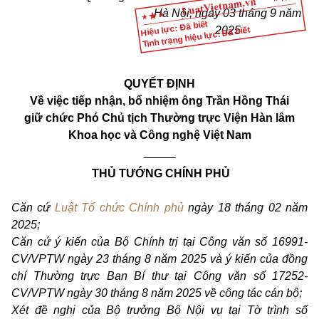
Hà Nội, ngày 03 tháng 9 năm
Hiệu lực: Đã biết
Tình trạng hiệu lực: Đã biết
2025
QUYẾT ĐỊNH
Về việc tiếp nhận, bổ nhiệm ông Trần Hồng Thái
giữ chức Phó Chủ tịch Thường trực Viện Hàn lâm
Khoa học và Công nghệ Việt Nam
_____
THỦ TƯỚNG CHÍNH PHỦ
Căn cứ
Luật Tổ chức Chính phủ
ngày 18 tháng 02 năm
2025;
Căn cứ ý kiến của Bộ Chính trị tại Công văn số 16991-
CV/VPTW ngày 23 tháng 8 năm 2025 và ý kiến của đồng
chí Thường trực Ban Bí thư tại Công văn số 17252-
CV/VPTW ngày 30 tháng 8 năm 2025 về công tác cán bộ;
Xét đề nghị của Bộ trưởng Bộ Nội vụ tại Tờ trình số