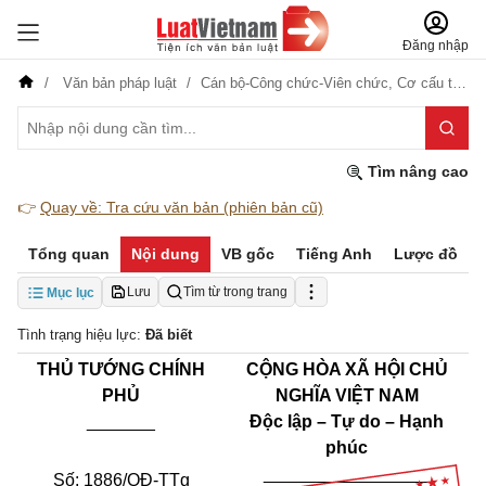
Đăng nhập
Văn bản pháp luật
Cán bộ-Công chức-Viên chức,
Cơ cấu tổ chức
Tìm nâng cao
👉
Quay về: Tra cứu văn bản (phiên bản cũ)
Tổng quan
Nội dung
VB gốc
Tiếng Anh
Lược đồ
Lưu
Tìm từ trong trang
Mục lục
Tình trạng hiệu lực:
Đã biết
THỦ TƯỚNG CHÍNH
CỘNG HÒA XÃ HỘI CHỦ
PHỦ
NGHĨA VIỆT NAM
_______
Độc lập – Tự do – Hạnh
phúc
_________________
Số: 1886/QĐ-TTg