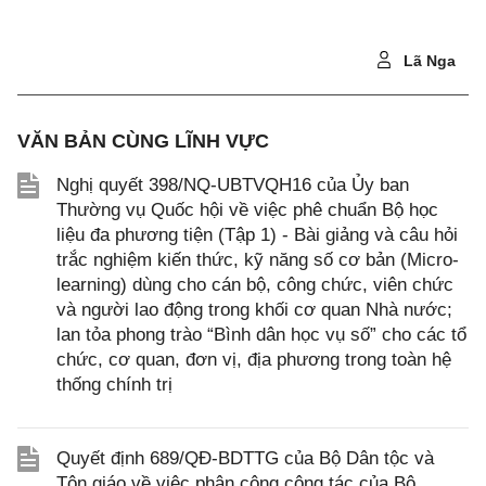
Lã Nga
VĂN BẢN CÙNG LĨNH VỰC
Nghị quyết 398/NQ-UBTVQH16 của Ủy ban
Thường vụ Quốc hội về việc phê chuẩn Bộ học
liệu đa phương tiện (Tập 1) - Bài giảng và câu hỏi
trắc nghiệm kiến thức, kỹ năng số cơ bản (Micro-
learning) dùng cho cán bộ, công chức, viên chức
và người lao động trong khối cơ quan Nhà nước;
lan tỏa phong trào “Bình dân học vụ số” cho các tổ
chức, cơ quan, đơn vị, địa phương trong toàn hệ
thống chính trị
Quyết định 689/QĐ-BDTTG của Bộ Dân tộc và
Tôn giáo về việc phân công công tác của Bộ