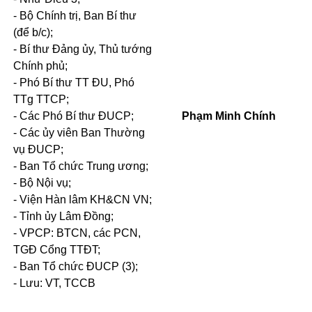
- Bộ Chính trị, Ban Bí thư
(để b/c);
- Bí thư Đảng ủy, Thủ tướng
Chính phủ;
- Phó Bí thư TT ĐU, Phó
TTg TTCP;
- Các Phó Bí thư ĐUCP;
Phạm Minh Chính
- Các ủy viên Ban Thường
vụ ĐUCP;
- Ban Tổ chức Trung ương;
- Bộ Nội vụ;
- Viện Hàn lâm KH&CN VN;
- Tỉnh ủy Lâm Đồng;
- VPCP: BTCN, các PCN,
TGĐ Cổng TTĐT;
- Ban Tổ chức ĐUCP (3);
-
Lưu: VT, TCCB