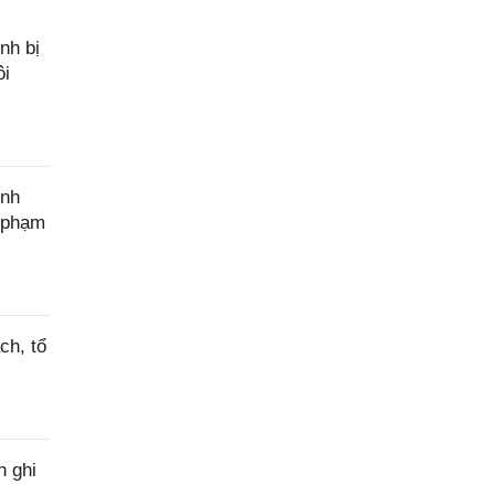
nh bị
ôi
ính
c phạm
ch, tổ
h ghi