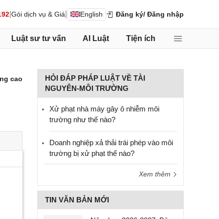
|
|
192
Gói dịch vụ & Giá
English
Đăng ký
/ Đăng nhập
Luật sư tư vấn
AI Luật
Tiện ích
HỎI ĐÁP PHÁP LUẬT VỀ TÀI
ng cao
NGUYÊN-MÔI TRƯỜNG
Xử phạt nhà máy gây ô nhiễm môi
trường như thế nào?
Doanh nghiệp xả thải trái phép vào môi
trường bị xử phạt thế nào?
Xem thêm
TIN VĂN BẢN MỚI