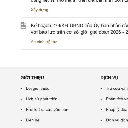
công liệt sĩ, mộ liệt sĩ trên địa bàn tỉnh Sơn L
Xây dựng
Kế hoạch 279/KH-UBND của Ủy ban nhân dân 
với bạo lực trên cơ sở giới giai đoạn 2026 - 
An ninh trật tự
GIỚI THIỆU
DỊCH VỤ
Lời giới thiệu
Tra cứu văn
Lịch sử phát triển
Phân tích v
Profile Tra cứu văn bản
Pháp lý doa
Liên hệ
Dịch vụ dịch