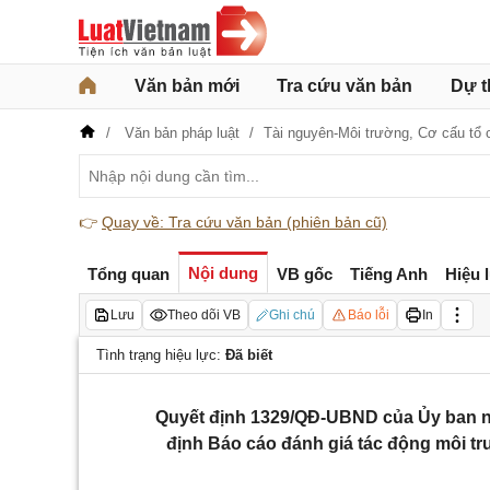
Văn bản mới
Tra cứu văn bản
Dự t
Văn bản pháp luật
Tài nguyên-Môi trường,
Cơ cấu tổ
👉
Quay về: Tra cứu văn bản (phiên bản cũ)
Nội dung
Tổng quan
VB gốc
Tiếng Anh
Hiệu 
Lưu
Theo dõi VB
Ghi chú
Báo lỗi
In
Tình trạng hiệu lực:
Đã biết
Quyết định 1329/QĐ-UBND của Ủy ban nh
định Báo cáo đánh giá tác động môi t