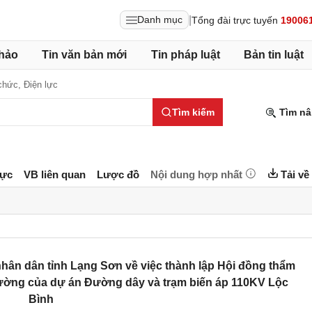
|
Danh mục
Tổng đài trực tuyến
19006
hảo
Tin văn bản mới
Tin pháp luật
Bản tin luật
 chức,
Điện lực
Tìm kiếm
Tìm nâ
lực
VB liên quan
Lược đồ
Nội dung hợp nhất
Tải về
ân dân tỉnh Lạng Sơn về việc thành lập Hội đồng thẩm
rường của dự án Đường dây và trạm biến áp 110KV Lộc
Bình