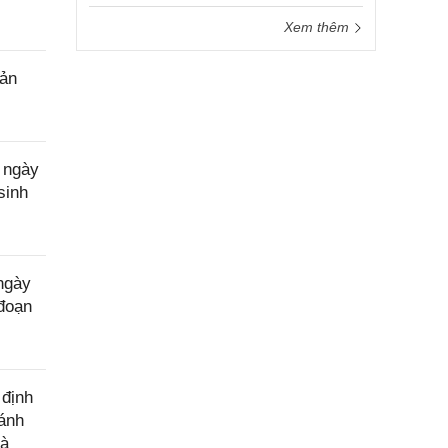
Xem thêm
sản
 ngày
sinh
ngày
 đoạn
 định
đánh
hà