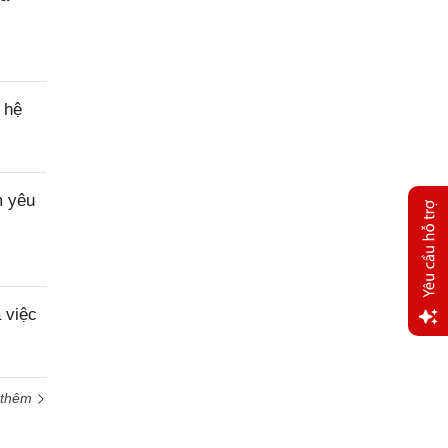
 hệ
m yêu
 việc
Yêu
cầu
hỗ trợ
 thêm