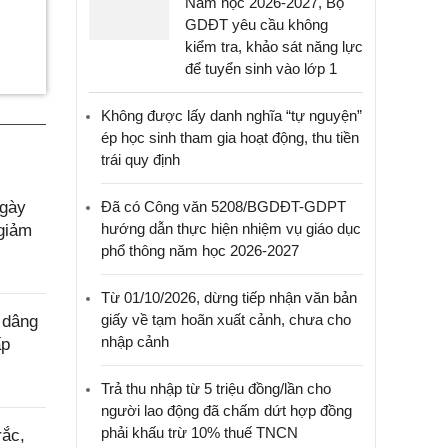
Năm học 2026-2027, Bộ
GDĐT yêu cầu không
kiểm tra, khảo sát năng lực
để tuyển sinh vào lớp 1
Không được lấy danh nghĩa “tự nguyện”
ép học sinh tham gia hoạt động, thu tiền
trái quy định
ngày
Đã có Công văn 5208/BGDĐT-GDPT
hướng dẫn thực hiện nhiệm vụ giáo dục
giảm
phổ thông năm học 2026-2027
Từ 01/10/2026, dừng tiếp nhận văn bản
giấy về tạm hoãn xuất cảnh, chưa cho
 dâng
nhập cảnh
ấp
Trả thu nhập từ 5 triệu đồng/lần cho
người lao động đã chấm dứt hợp đồng
phải khấu trừ 10% thuế TNCN
rắc,