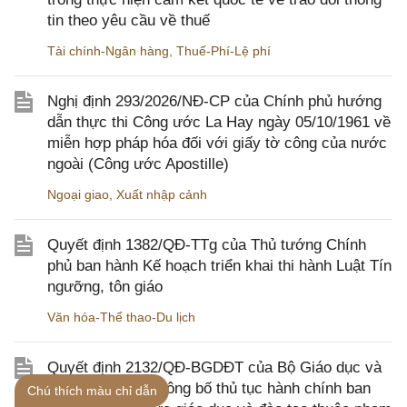
tin theo yêu cầu về thuế
Tài chính-Ngân hàng
,
Thuế-Phí-Lệ phí
Nghị định 293/2026/NĐ-CP của Chính phủ hướng
dẫn thực thi Công ước La Hay ngày 05/10/1961 về
miễn hợp pháp hóa đối với giấy tờ công của nước
ngoài (Công ước Apostille)
Ngoại giao
,
Xuất nhập cảnh
Quyết định 1382/QĐ-TTg của Thủ tướng Chính
phủ ban hành Kế hoạch triển khai thi hành Luật Tín
ngưỡng, tôn giáo
Văn hóa-Thể thao-Du lịch
Quyết định 2132/QĐ-BGDĐT của Bộ Giáo dục và
Đào tạo về việc công bố thủ tục hành chính ban
Chú thích màu chỉ dẫn