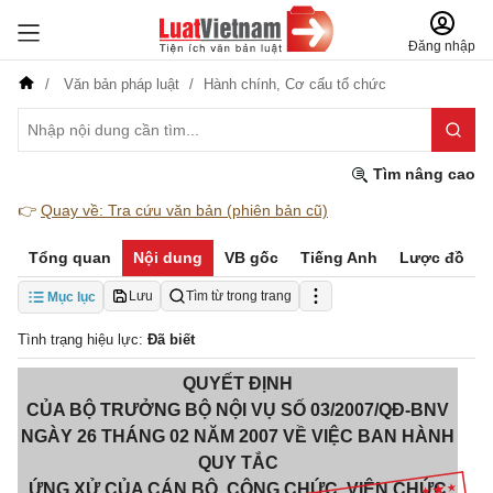
Đăng nhập
Văn bản pháp luật
Hành chính,
Cơ cấu tổ chức
Tìm nâng cao
👉
Quay về: Tra cứu văn bản (phiên bản cũ)
Tổng quan
Nội dung
VB gốc
Tiếng Anh
Lược đồ
Lưu
Tìm từ trong trang
Mục lục
Tình trạng hiệu lực:
Đã biết
QUYẾT ĐỊNH
CỦA BỘ TRƯỞNG BỘ NỘI VỤ SỐ 03/2007/QĐ-BNV
NGÀY 26 THÁNG 02 NĂM 2007 VỀ VIỆC BAN HÀNH
QUY TẮC
ỨNG XỬ CỦA CÁN BỘ, CÔNG CHỨC, VIÊN CHỨC