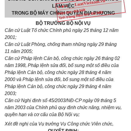
LÀM VIỆC
Hiệu lực: Đã biết
Tình trạng hiệu lực: Đã biết
TRONG BỘ MÁY CHÍNH QUYỀN ĐỊA PHƯƠNG
BỘ TRƯỞNG BỘ NỘI VỤ
Căn cứ Luật Tổ chức Chính phủ ngày 25 tháng 12 năm
2001;
Căn cứ Luật Phòng, chống tham nhũng ngày 29 tháng
11 năm 2005;
Căn cứ Pháp lệnh Cán bộ, công chức ngày 26 tháng 02
năm 1998, Pháp lệnh sửa đổi, bổ sung một số điều của
Pháp lệnh Cán bộ, công chức ngày 28 tháng 4 năm
2000 và Pháp lệnh sửa đổi, bổ sung một số điều của
Pháp lệnh Cán bộ, công chức ngày 29 tháng 4 năm
2003;
Căn cứ Nghị định số 45/2003/NĐ-CP ngày 09 tháng 5
năm 2003 của Chính phủ quy định chức năng, nhiệm vụ,
quyền hạn và cơ cấu của Bộ Nội vụ;
Xét đề nghị của Vụ trưởng Vụ Công chức Viên chức,
QUYẾT ĐỊNH: