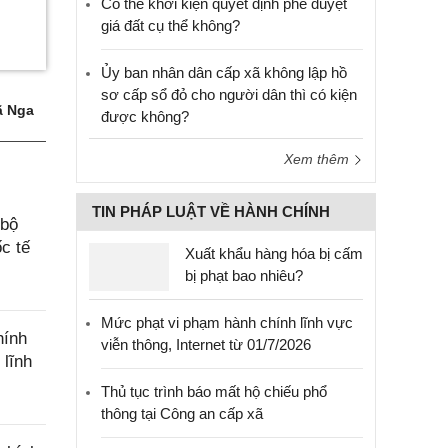
Có thể khởi kiện quyết định phê duyệt
giá đất cụ thể không?
Ủy ban nhân dân cấp xã không lập hồ
sơ cấp sổ đỏ cho người dân thì có kiện
 Nga
được không?
Xem thêm
TIN PHÁP LUẬT VỀ HÀNH CHÍNH
 bộ
c tế
Xuất khẩu hàng hóa bị cấm
bị phạt bao nhiêu?
Mức phạt vi phạm hành chính lĩnh vực
hính
viễn thông, Internet từ 01/7/2026
 lĩnh
Thủ tục trình báo mất hộ chiếu phổ
thông tại Công an cấp xã