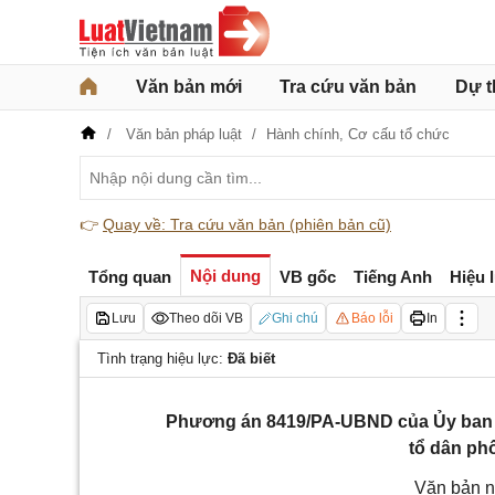
Văn bản mới
Tra cứu văn bản
Dự t
Văn bản pháp luật
Hành chính,
Cơ cấu tổ chức
👉
Quay về: Tra cứu văn bản (phiên bản cũ)
Nội dung
Tổng quan
VB gốc
Tiếng Anh
Hiệu 
Lưu
Theo dõi VB
Ghi chú
Báo lỗi
In
Tình trạng hiệu lực:
Đã biết
Phương án 8419/PA-UBND của Ủy ban nh
tổ dân phố
Văn bản n