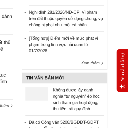
Nghị định 281/2026/NĐ-CP: Vi phạm
ê đánh
trên đất thuộc quyền sử dụng chung, vợ
chồng bị phạt như một cá nhân
[Tổng hợp] Điểm mới về mức phạt vi
t thủ
phạm trong lĩnh vực hải quan từ
hể
01/7/2026
Xem thêm
tục
TIN VĂN BẢN MỚI
tỉnh
Không được lấy danh
nghĩa “tự nguyện” ép học
Yêu
sinh tham gia hoạt động,
cầu
 thêm
hỗ trợ
thu tiền trái quy định
Đã có Công văn 5208/BGDĐT-GDPT