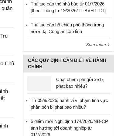
chính
Thủ tục cấp thẻ nhà báo từ 01/7/2026
g quản
[theo Thông tư 19/2026/TT-BVHTTDL]
Thủ tục cấp hộ chiếu phổ thông trong
nước tại Công an cấp tỉnh
 Trụ
Xem thêm
CÁC QUY ĐỊNH CẦN BIẾT VỀ HÀNH
ủa Chủ
CHÍNH
Chặt chém phí gửi xe bị
phạt bao nhiêu?
hính
yết
Từ 05/8/2026, hành vi vi phạm lĩnh vực
phân bón bị phạt bao nhiêu?
6 điểm mới Nghị định 174/2026/NĐ-CP
hính
ảnh hưởng tới doanh nghiệp từ
01/7/2026