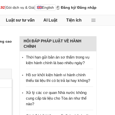
|
|
192
Gói dịch vụ & Giá
English
Đăng ký
/ Đăng nhập
Luật sư tư vấn
AI Luật
Tiện ích
HỎI ĐÁP PHÁP LUẬT VỀ HÀNH
ng cao
CHÍNH
Thời hạn gửi bản án sơ thẩm trong vụ
kiện hành chính là bao nhiêu ngày?
Hồ sơ khởi kiện hành vi hành chính
thiếu tài liệu thì có bị trả lại hay không?
Xử lý các cơ quan Nhà nước không
cung cấp tài liệu cho Tòa án như thế
nào?