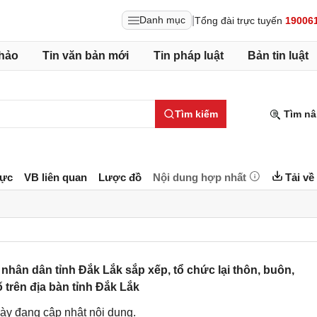
|
Danh mục
Tổng đài trực tuyến
19006
hảo
Tin văn bản mới
Tin pháp luật
Bản tin luật
Tìm kiếm
Tìm nâ
lực
VB liên quan
Lược đồ
Nội dung hợp nhất
Tải về
ân dân tỉnh Đắk Lắk sắp xếp, tổ chức lại thôn, buôn,
 trên địa bàn tỉnh Đắk Lắk
ày đang cập nhật nội dung.