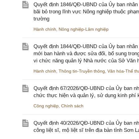
Quyết định 1846/QĐ-UBND của Ủy ban nhân dâ
bãi bỏ trong lĩnh vực Nông nghiệp thuộc ph
trường
Hành chính
,
Nông nghiệp-Lâm nghiệp
Quyết định 1844/QĐ-UBND của Ủy ban nhân d
mới ban hành và được sửa đổi, bổ sung trong
vi chức năng quản lý Nhà nước của Sở Văn h
Hành chính
,
Thông tin-Truyền thông
,
Văn hóa-Thể tha
Quyết định 67/2026/QĐ-UBND của Ủy ban nhâ
chức thực hiện và quản lý, sử dụng kinh phí 
Công nghiệp
,
Chính sách
Quyết định 40/2026/QĐ-UBND của Ủy ban nhân
công liệt sĩ, mộ liệt sĩ trên địa bàn tỉnh Sơn L