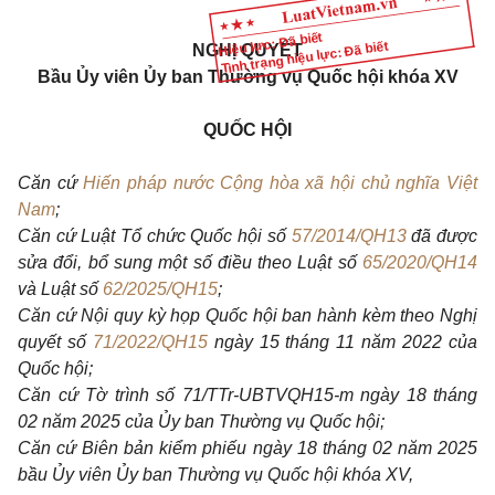
Hiệu lực: Đã biết
Tình trạng hiệu lực: Đã biết
NGHỊ QUYẾT
Bầu Ủy viên
Ủ
y ban Thường vụ Quốc hội khóa XV
QUỐC HỘI
Căn cứ
Hiến pháp nước Cộng hòa xã hội chủ nghĩa Việt
Nam
;
Căn cứ Luật Tổ chức Quốc hội số
57/2014/QH13
đã được
sửa đổi, bổ sung một số điều theo Luật số
65/2020/QH14
và Luật số
62/2025/QH15
;
Căn cứ Nội quy kỳ họp Quốc hội ban hành kèm theo Nghị
quyết số
71/2022/QH15
ngày 15 tháng 11 năm 2022 của
Quốc hội;
Căn cứ Tờ trình số 71/TTr-UBTVQH15-m ngày 18 tháng
02 năm 2025 của Ủy ban Thường vụ Quốc hội;
Căn cứ Biên bản kiểm phiếu ngày 18 tháng 02 năm 2025
bầu Ủy viên Ủy ban Thường vụ Quốc hội khóa XV,