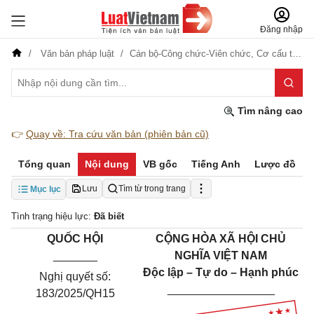
Đăng nhập
Văn bản pháp luật
Cán bộ-Công chức-Viên chức,
Cơ cấu tổ chức
Tìm nâng cao
👉
Quay về: Tra cứu văn bản (phiên bản cũ)
Tổng quan
Nội dung
VB gốc
Tiếng Anh
Lược đồ
Lưu
Tìm từ trong trang
Mục lục
Tình trạng hiệu lực:
Đã biết
QUỐC HỘI
CỘNG HÒA XÃ HỘI CHỦ
_______
NGHĨA VIỆT NAM
Độc lập – Tự do – Hạnh phúc
Nghị quyết số:
_________________
183/2025/QH15