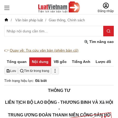
Đăng nhập
Văn bản pháp luật
Giao thông,
Chính sách
Tìm nâng cao
👉
Quay về: Tra cứu văn bản (phiên bản cũ)
Tổng quan
Nội dung
VB gốc
Tiếng Anh
Lược đồ
Lưu
Tìm từ trong trang
Tình trạng hiệu lực:
Đã biết
THÔNG TƯ
LIÊN TỊCH BỘ LAO ĐỘNG - THƯƠNG BINH VÀ Xà HỘI
-
TRUNG ƯƠNG ĐOÀN THANH NIÊN CỘNG SẢN HỒ