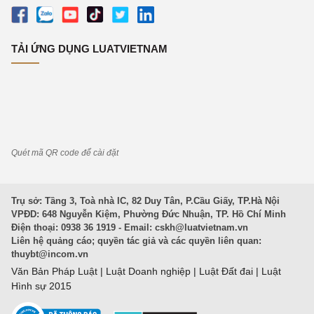
TẢI ỨNG DỤNG LUATVIETNAM
Quét mã QR code để cài đặt
Trụ sở: Tầng 3, Toà nhà IC, 82 Duy Tân, P.Cầu Giấy, TP.Hà Nội
VPĐD: 648 Nguyễn Kiệm, Phường Đức Nhuận, TP. Hồ Chí Minh
Điện thoại: 0938 36 1919 - Email:
cskh@luatvietnam.vn
Liên hệ quảng cáo; quyền tác giả và các quyền liên quan:
thuybt@incom.vn
Văn Bản Pháp Luật
|
Luật Doanh nghiệp
|
Luật Đất đai
|
Luật
Hình sự 2015