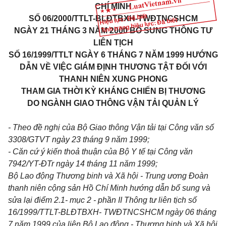
CHÍ MINH
Hiệu lực: Đã biết
SỐ 06/2000/TTLT-BLĐTBXH-TWĐTNCSHCM
Tình trạng hiệu lực: Đã biết
NGÀY 21 THÁNG 3 NĂM 2000 BỔ SUNG THÔNG TƯ
LIÊN TỊCH
SỐ 16/1999/TTLT NGÀY 6 THÁNG 7 NĂM 1999 HƯỚNG
DẪN VỀ VIỆC GIÁM ĐỊNH THƯƠNG TẬT ĐỐI VỚI
THANH NIÊN XUNG PHONG
THAM GIA THỜI KỲ KHÁNG CHIẾN BỊ THƯƠNG
DO NGÀNH GIAO THÔNG VẬN TẢI QUẢN LÝ
- Theo đề nghị của Bộ Giao thông Vận tải tại Công văn số
3308/GTVT ngày 23 tháng 9 năm 1999;
- Căn cứ ý kiến thoả thuận của Bộ Y tế tại Công văn
7942/YT-ĐTr ngày 14 tháng 11 năm 1999;
Bộ Lao động Thương binh và Xã hội - Trung ương Đoàn
thanh niên cộng sản Hồ Chí Minh hướng dẫn bổ sung và
sửa lại điểm 2.1- mục 2 - phần II Thông tư liên tịch số
16/1999/TTLT-BLĐTBXH- TWĐTNCSHCM ngày 06 tháng
7 năm 1999 của liên Bộ Lao động - Thương binh và Xã hội