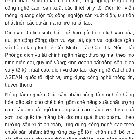
tiêu chuẩn, khuôn mẫu chính xác; công nghiệp ứng dụng
công nghệ cao, sản xuất các thiết bị y tế, điện tử, viễn
thông, quang điện tử; công nghiệp sản xuất điện, ưu tiên
phát triển các dự án năng lượng tái tạo.
Dịch vụ: Du lịch sinh thái, thể thao giải trí, du lịch văn hóa,
du lịch cộng đồng; dịch vụ vận tải, dịch vụ logistics (gắn
với hành lang kinh tế Côn Minh - Lào Cai - Hà Nội - Hải
Phòng); dịch vụ tài chính ngân hàng; thương mại theo mô
hình hiện đại, quy mô vùng; kinh doanh bất động sản; dịch
vụ y tế kỹ thuật cao; dịch vụ đào tạo, dạy nghề đạt chuẩn
ASEAN, quốc tế; dịch vụ ứng dụng công nghệ thông tin,
truyền thông.
Nông, lâm nghiệp: Các sản phẩm nông, lâm nghiệp hàng
hóa, đặc sản cho chế biến, gồm chè năng suất chất lượng
cao; cây ăn quả; ngô lai năng suất cao; cây dược liệu; quả
sơn tra; quế; tre măng bát độ; rau quả thực phẩm... theo
hư
ớ
ng sản xuất an toàn, ứng dụng công nghệ cao theo
chuỗi sản phẩm; trồng rừng cây gỗ lớn; chăn nuôi bò thịt,