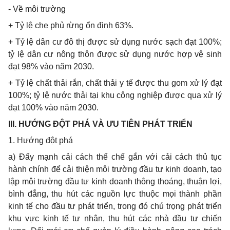
- Về môi trường
+ Tỷ lệ che phủ rừng ổn định 63%.
+ Tỷ lệ dân cư đô thị được sử dụng nước sạch đạt 100%;
tỷ lệ dân cư nông thôn được sử dụng nước hợp vệ sinh
đạt 98% vào năm 2030.
+ Tỷ lệ chất thải rắn, chất thải y tế được thu gom xử lý đạt
100%; tỷ lệ nước thải tại khu công nghiệp được qua xử lý
đạt 100% vào năm 2030.
III. HƯỚNG ĐỘT PHÁ VÀ ƯU TIÊN PHÁT TRIỂN
1.
Hướng đột phá
a) Đẩy mạnh cải cách th
ể
chế gắn với cải cách thủ tục
hành chính để cải thiện môi trường đ
ầ
u tư kinh doanh, tạo
lập môi trường đầu tư kinh doanh thông thoáng, thuận lợi,
bình đẳng, thu hút các nguồn lực thuộc mọi thành phần
kinh tế cho đầu tư phát triển, trong đó chú trọng phát triển
khu vực kinh tế tư nhân, thu hút các nhà đầu tư chiến