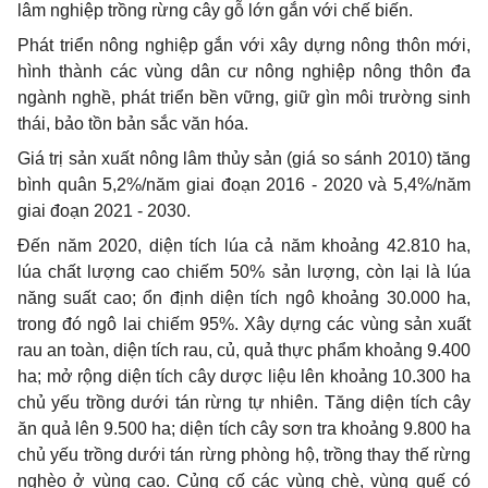
lâm nghiệp trồng rừng cây gỗ lớn gắn với chế biến.
Phát triển nông nghiệp gắn với xây dựng nông thôn mới,
hình thành các vùng dân cư nông nghiệp nông thôn đa
ngành nghề, phát triển b
ề
n vững, giữ gìn môi trường sinh
thái, bảo tồn bản sắc văn hóa.
Giá trị sản xuất nông lâm thủy sản (giá so sánh 2010) tăng
bình quân 5,2%/năm giai đoạn 2016 - 2020 và 5,4%/năm
giai đoạn 2021 - 2030.
Đến năm 2020, diện tích lúa cả năm khoảng 42.810 ha,
lúa chất lượng cao chiếm 50% sản lượng, còn lại là lúa
năng suất cao; ổn định diện tích ngô khoảng 30.000 ha,
trong đó ngô lai chiếm 95%. Xây dựng các vùng sản xuất
rau an toàn, diện tích rau, củ, quả thực phẩm khoảng 9.400
ha; mở rộng diện tích cây dược liệu lên khoảng 10.300 ha
chủ yếu trồng dưới tán rừng tự nhiên. Tăng diện tích cây
ăn quả lên 9.500 ha; diện tích cây sơn tra khoảng 9.800 ha
chủ yếu trồng dưới tán rừng phòng hộ, trồng thay thế rừng
nghèo ở vùng cao. Củng cố các vùng chè, vùng quế có