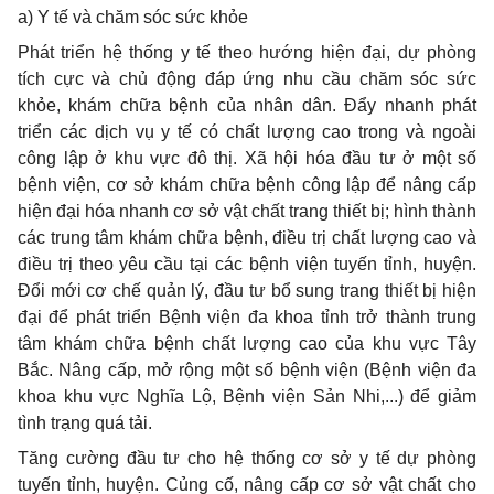
a) Y tế và chăm sóc sức khỏe
Phát triển hệ thống y tế theo hướng hiện đại, dự phòng
tích cực và chủ động đáp ứng nhu cầu chăm sóc sức
khỏe, khám chữa bệnh của nhân dân. Đ
ẩ
y nhanh phát
triển các dịch vụ y tế có chất lượng cao trong và ngoài
công lập ở khu vực đ
ô
thị. Xã hội hóa đầu tư ở một số
bệnh viện, cơ sở khám chữa bệnh công lập để nâng cấp
hiện đại hóa nhanh cơ sở vật chất trang thiết bị; hình thành
các trung tâm khám chữa bệnh, điều trị chất lượng cao và
điều trị theo yêu cầu tại các bệnh viện tuyến tỉnh, huyện.
Đổi mới cơ chế quản lý, đầu tư bổ sung trang thiết bị hiện
đại để phát triển Bệnh viện đa khoa tỉnh trở thành trung
tâm khám chữa bệnh chất lượng cao của khu vực Tây
Bắc. Nâng cấp, mở rộng một số bệnh viện (Bệnh viện đa
khoa khu vực Nghĩa Lộ, Bệnh viện Sản Nhi,...) để giảm
tình trạng quá tải.
Tăng cường đầu tư cho hệ thống cơ sở y tế dự phòng
tuyến tỉnh, huyện. Củng cố, nâng cấp cơ sở vật chất cho