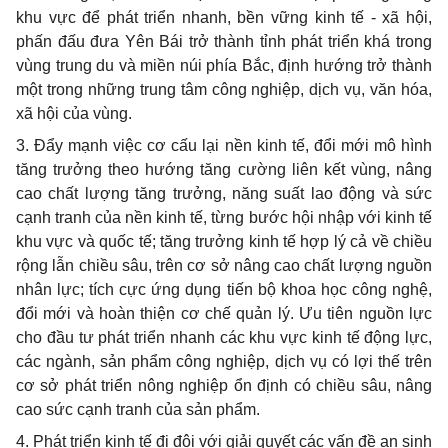
khu vực để phát triển nhanh, bền vững kinh tế - xã hội,
phấn đấu đưa Yên Bái trở thành tỉnh phát triển khá trong
vùng trung du và miền núi phía Bắc, định hướng trở thành
một trong những trung tâm công nghiệp, dịch vụ, văn hóa,
xã hội của vùng.
3. Đẩy mạnh việc cơ cấu lại nền kinh tế, đổi mới mô hình
tăng trưởng th
e
o hướng tăng cường liên kết vùng, nâng
cao chất lượng tăng trưởng, năng suất lao động và sức
cạnh tranh của nền kinh tế, từng bước hội nhập với kinh tế
khu vực và quốc tế; tăng trưởng kinh tế hợp lý c
ả
về chiều
rộng lẫn chiều sâu, trên cơ sở nâng cao chất lượng nguồn
nhân lực; tích cực ứng dụng tiến bộ khoa học công nghệ,
đ
ổ
i mới và hoàn thiện cơ ch
ế
quản lý. Ưu tiên nguồn lực
cho đầu tư phát triển nhanh các khu vực kinh tế động lực,
các ngành, sản phẩm công nghiệp, dịch vụ có lợi thế trên
cơ sở phát triển nông nghiệp ổn định có chiều sâu, nâng
cao sức cạnh tranh của sản phẩm.
4. Phát triển kinh tế đi đôi với giải quyết các vấn đề an sinh