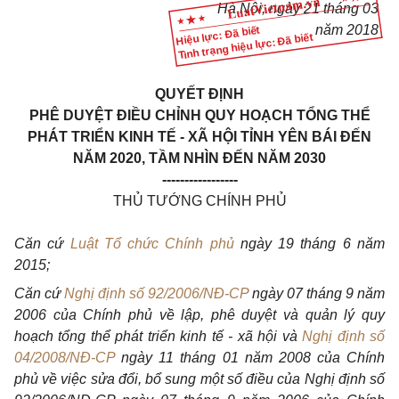
Hà Nội, ngày
21
tháng
03
năm
2018
Hiệu lực: Đã biết
Tình trạng hiệu lực: Đã biết
QUYẾT ĐỊNH
PHÊ DUYỆT ĐIỀU CHỈNH QUY HOẠCH TỔNG THỂ
PHÁT TRIỂN KINH TẾ - XÃ HỘI TỈNH YÊN BÁI ĐẾN
NĂM 2020, TẦM NHÌN ĐẾN NĂM 2030
-----------------
THỦ TƯỚNG CHÍNH PHỦ
Căn cứ
Luật Tổ chức Chính phủ
ngày 19 tháng 6 năm
2015;
Căn cứ
Nghị định số 92/2006/NĐ-CP
ngày 07 tháng 9 năm
2006 củ
a
Chính phủ về lập, phê duyệt và quản lý quy
hoạch tổng thể phát triển kinh tế
-
xã hội và
Nghị định số
04/2008/NĐ-CP
ngày 11 tháng 01 năm 2008 của Chính
phủ về việc sửa đổi, bổ sung một số điều của Nghị định số