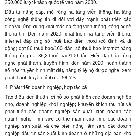
250.000 lượt khách quốc tế vào năm 2030.
Đầu tư nâng cấp, mở rộng hạ t
ầ
ng viễn thông, hạ t
ầ
ng
công nghệ thông tin đi đ
ố
i với đẩy mạnh phát triển các
dịch vụ, ứng dụng khai th
á
c hạ tầng vi
ễ
n thông, công nghệ
thông tin. Đến năm 2020, phát triển hạ tầng viễn thông,
internet đáp ứng số thuê bao điện thoại (cố định và di
động) đạt 96 thuê bao/100 dân; số thuê bao internet băng
thông rộng đạt 36,3 thu
ê
bao/100 d
â
n. Hiện đại hóa công
nghệ phát thanh, truyền hình; đến năm 2020, hoàn thành
số hóa truyền hình mặt đất, nâng tỷ lệ hộ được nghe, xem
phát thanh truyền hình đạt 99,5%.
4. Phát triển doanh nghiệp, hợp tác xã
Tạo điều kiện thuận lợi hỗ trợ phát triển các doanh nghiệp
nhỏ, doanh nghiệp khởi nghiệp; khuy
ế
n khích thu hút và
phát triển các doanh nghiệp sản xuất, kinh doanh các
ngành nghề, lĩnh vực có th
ế
mạnh của tỉnh, các doanh
nghiệp sản xuất và chế biến nông lâm sản, các doanh
nghiệp đầu tư sản xuất kinh doanh ở những địa bàn khó