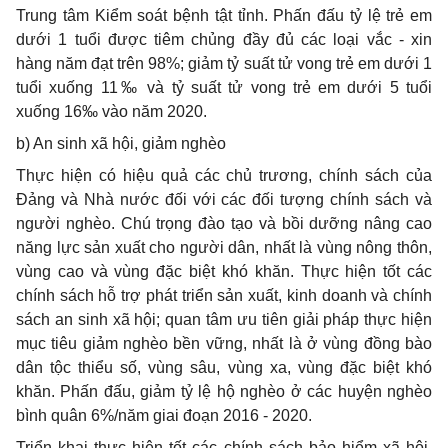
Trung tâm Kiểm soát bệnh tật tỉnh. Phấn đấu tỷ lệ trẻ em
dưới 1 tuổi được tiêm chủng đầy đủ các loại vắc - xin
hàng năm đạt trên 98%; giảm tỷ suất tử vong trẻ em dưới 1
tuổi xuống 11
‰
và tỷ suất tử vong trẻ em dưới 5 tuổi
xuống 16
‰
vào năm 2020.
b) An sinh xã hội, giảm nghèo
Thực hiện có hiệu quả các chủ trương, chính sách của
Đảng và Nhà nước đối với các đối tượng chính sách và
người nghèo. Chú trọng đào tạo và bồi dưỡng nâng cao
năng lực sản xuất cho người dân, nhất là vùng nông thôn,
vùng cao và vùng đặc biệt khó khăn. Thực hiện tốt các
chính sách hỗ trợ phát triển sản xuất, kinh doanh và chính
sách an sinh xã hội; quan tâm ưu tiên giải pháp thực hiện
mục tiêu giảm nghèo bền vững, nhất là ở vùng đồng bào
dân tộc thiểu số, vùng sâu, vùng xa, vùng đặc biệt khó
khăn. Phấn đấu, giảm tỷ lệ hộ nghèo ở các huyện nghèo
bình quân 6%/năm giai đoạn 2016 - 2020.
Triển khai thực hiện tốt các chính sách bảo hiểm xã hội,