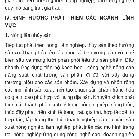
gia cầm theo phương thức công nghiệp, bán công nghiệp
quy mô trang trại, gia trại.
IV. ĐỊNH HƯỚNG PHÁT TRIỂN CÁC NGÀNH, LĨNH
VỰC
1. Nông lâm thủy sản
Tiếp tục phát triển nông, lâm nghiệp, thủy sản theo hướng
sản xuất hàng hóa lớn tập trung và bền vững, gắn với chế
biến sâu và mạng lưới phân phối tiêu thụ sản phẩm. Đẩy
nhanh ứng dụng tiến bộ khoa học - công nghệ nâng cao
năng suất, chất lượng sản phẩm đi đôi với xây dựng
thương hiệu cho các sản phẩm. Xây dựng và nhân rộng
các mô h
ì
nh sản xuất mới tạo chu
ỗ
i sản phẩm hàng hóa
có giá trị cao phù hợp với từng địa bàn. Khuy
ế
n khích phát
triển các thành phần kinh tế trong nông nghiệp, nông thôn;
thúc đ
ẩ
y phát triển kinh tế
tr
ang trại, gia trại, hợp tác xã, tổ
hợp tác; tập trung thu hút doanh nghiệp đầu tư vào sản
xuất nông nghiệp, lâm nghiệp, phát triển các mô hình trang
trại nông nghiệp ứng dụng công nghệ cao, doanh nghiệp