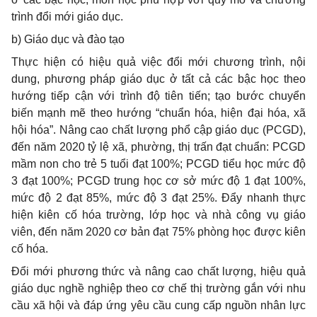
trình đổi mới giáo dục.
b) Giáo dục và đào tạo
Thực hiện có hiệu quả việc đổi mới chương trình, nội
dung, phương pháp giáo dục ở tất cả các bậc học theo
hướng tiếp cận với trình độ tiên tiến; tạo bước chuyển
biến mạnh mẽ theo hướng “chuẩn hóa, hiện đại hóa, xã
hội hóa”. Nâng cao chất
l
ượng phổ cập giáo dục (PCGD),
đến năm 2020 tỷ lệ xã, phường, thị
tr
ấn đạt chuẩn: PCGD
mầm non cho trẻ 5 tuổi đạt 100%; PCGD tiểu học mức độ
3 đạt 100%; PCGD trung học cơ sở mức độ 1 đạt 100%,
mức độ 2 đạt 85%, mức độ 3 đạt 25%. Đẩy nhanh thực
hiện kiên cố hóa trường, l
ớ
p học và nhà công vụ giáo
viên, đến năm 2020 cơ bản đạt 75% phòng học được kiên
cố hóa.
Đổi mới phương thức và nâng cao chất lượng, hiệu quả
giáo dục nghề nghiệp theo cơ chế thị trường gắn với nhu
cầu xã hội và đáp ứng yêu cầu cung cấp nguồn nhân lực