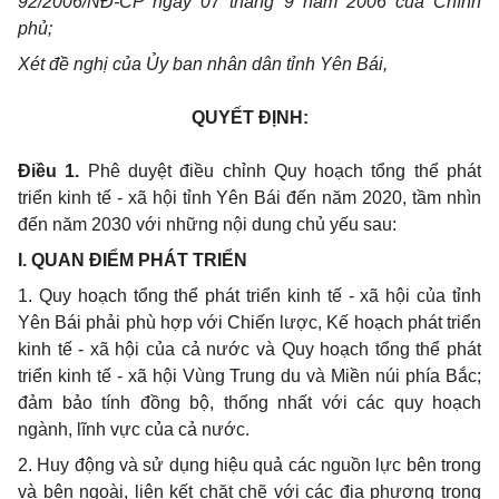
92/200
6
/NĐ-CP ngày 07 tháng 9 năm 2006 của Chính
phủ;
Xét đề nghị của Ủy ban nhân dân tỉnh Yên Bái,
QUYẾT ĐỊNH:
Điều 1.
Phê duyệt điều chỉnh Quy hoạch tổng thể phát
triển kinh tế - xã hội tỉnh Yên Bái đến năm 2020, tầm nhìn
đến năm 2030 với những nội dung chủ yếu sau:
I. QUAN ĐIỂM PHÁT TRIỂN
1. Quy hoạch tổng thể phát triển kinh tế - xã hội của tỉnh
Yên Bái phải phù hợp với Chiến lược, Kế hoạch phát triển
kinh tế - xã hội của cả nước và Quy hoạch tổng thể phát
triển kinh tế - xã hội Vùng Trung du và Miền núi phía Bắc;
đảm bảo tính đồng bộ, thống nhất với các quy hoạch
ngành, lĩnh vự
c
của cả nước.
2. Huy động và sử dụng hiệu quả các nguồn lực bên trong
và bên ngoài, liên kết chặt chẽ với các địa phương trong