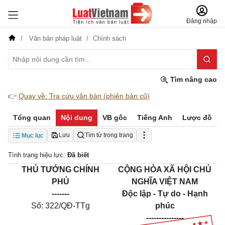
Đăng nhập
Văn bản pháp luật
Chính sách
Tìm nâng cao
👉
Quay về: Tra cứu văn bản (phiên bản cũ)
Tổng quan
Nội dung
VB gốc
Tiếng Anh
Lược đồ
Lưu
Tìm từ trong trang
Mục lục
Tình trạng hiệu lực:
Đã biết
THỦ TƯỚNG CHÍNH
CỘNG HÒA XÃ HỘI CHỦ
PHỦ
NGHĨA VIỆT NAM
-------
Độc lập - Tự do - Hạnh
Số:
322/
QĐ-TTg
phúc
---------------