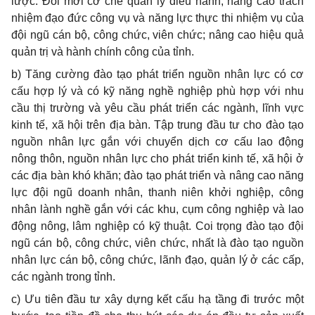
lược. Đổi mới cơ chế quản lý điều hành, nâng cao trách
nhiệm đạo đức công vụ và năng lực thực thi nhiệm vụ của
đội ngũ cán bộ, công chức, viên chức; nâng cao hiệu quả
quản trị và hành chính công của tỉnh.
b) Tăng cường đào tạo phát triển nguồn nhân lực có cơ
cấu hợp lý và có kỹ năng nghề nghiệp phù hợp với nhu
cầu thị trường và yêu cầu phát triển các ngành, lĩnh vực
kinh tế, xã hội trên địa b
à
n. Tập trung đầu tư cho đào tạo
nguồn nhân lực gắn với chuyển dịch cơ cấu lao động
nông thôn, nguồn nhân lực cho phát triển kinh tế, xã hội ở
các địa bàn khó khăn; đào tạo phát triển và nâng cao năng
lực đội ngũ doanh nhân, thanh niên khởi nghiệp, công
nhân lành nghề gắn với các khu, cụm công nghiệp và lao
động nông, lâm nghiệp có kỹ thuật. Coi trọng đào tạo đội
ngũ cán bộ, công chức, viên chức, nhất là đào tạo nguồn
nhân lực cán bộ, công chức, lãnh đạo, quản lý ở các cấp,
các ngành trong tỉnh.
c) Ưu tiên đầu tư xây dựng kết cấu hạ tầng đi trước một