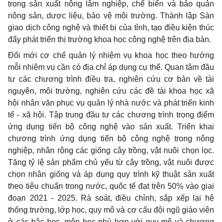
trong sản xuất nông lâm nghiệp, chế biến và bảo quản
nông sản, dược liệu, bảo vệ môi trường. Thành lập Sàn
giao dịch công nghệ và thiết bị của tỉnh, tạo điều kiện thúc
đẩy phát triển thị trường khoa học công nghệ trên địa bàn.
Đổi mới cơ chế quản lý nhiệm vụ khoa học theo hướng
mỗi nhiệm vụ cần có đ
ị
a chỉ áp dụng cụ thể. Quan tâm đầu
tư các chương trình điều tra, nghiên cứu cơ bản về tài
nguyên, môi trường, nghiên cứu các đề tài khoa học xã
hội nhân văn phục vụ quản lý nhà nước và phát triển kinh
tế - xã hội. Tập trung đầu tư các chương trình trọng điểm
ứng dụng tiến bộ công nghệ vào sản xuất. Triển khai
chương trình ứng dụng ti
ế
n bộ công nghệ trong nông
nghiệp, nhân rộng các giống cây trồng, vật nuôi chọn lọc.
Tăng tỷ lệ sản phẩm chủ yếu từ cây trồng, vật nuôi được
chọn nhân gi
ố
ng và áp dụng quy trình kỹ thuật sản xuất
theo tiêu chuẩn trong nước, quốc tế đạt trên 50% vào giai
đoạn 2021 - 2025. Rà soát, điều chỉnh, sắp xếp lại hệ
thống trường, lớp học, quy mô và cơ cấu đội ngũ giáo viên
ở các bậc học, môn học phù hợp với quy mô và chương