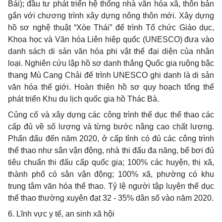
Bái); đầu tư phát triển hệ thống nhà văn hóa xã, thôn bản
gắn với chương trình xây dựng nông thôn mới. Xây dựng
hồ sơ nghệ thuật “Xòe Thái” để trình Tổ chức Giáo dục,
Khoa học và Văn hóa Liên hiệp quốc (UNESCO) đưa vào
danh sách di sản văn hóa phi vật th
ể
đại diện của nhân
loại. Nghiên cứu lập hồ sơ danh thắng Quốc gia ruộng bậc
thang Mù Cang Chải để trình UNESCO ghi danh là di sản
văn hóa thế giới. Hoàn thiện hồ sơ quy hoạch tổng thể
phát triển Khu du lịch quốc gia hồ Thác Bà.
Củng cố và xây dựng các công trình thể dục thể thao các
cấp đủ về số lượng và từng bước nâng cao chất lượng.
Phấn đấu đến năm 2020, ở cấp tỉnh có đủ các công trình
thể thao như sân vận động, nhà thi đấu đa năng, bể bơi đủ
tiêu chuẩn thi đấu cấp quốc gia; 100% các huyện, thị xã,
thành phố có sân vận động; 100% xã, phường có khu
trung tâm văn hóa thể thao. Tỷ lệ người tập luyện thể dục
thể thao thường xuyên đạt 32 - 35% dân số vào năm 2020.
6. Lĩnh vực y tế, an sinh xã hội