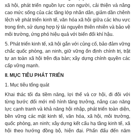
xã hội, phát triển nguồn lực con người, cải thi
ệ
n và nâng
cao mức sống của các tầng lớp nhân dân, giảm dần chênh
lệch về phát triển kinh tế, văn hóa xã hội giữa các khu vực
trong tỉnh, sử dụng hợp lý tài nguyên thiên nhiên và bảo vệ
môi trường, ứng phó hiệu quả với biến đổi khí hậu.
5. Phát triển kinh tế, xã hội gắn với củng cố, bảo đảm vững
chắc quốc phòng, an ninh, giữ vững ổn định chính trị, trật
tự an to
à
n xã hội trên địa bàn; xây dựng chính quyền các
cấp vững mạnh
.
II. MỤC TIÊU PHÁT TRIỂN
1. Mục tiêu tổng quát
Khai thác tối đa tiềm năng, lợi thế và cơ hội, đi đôi với
từng bước đổi mới mô hình tăng trưởng, nâng cao năng
lực cạnh tranh và khả năng hội nhập, phát triển toàn diện,
bền vững các mặt kinh tế, văn hóa, xã hội, môi trường,
quốc phòng, an ninh; xây dựng kết cấu hạ tầng kinh tế, xã
hội theo hướng đồng bộ, hiện đại. Phấn đấu đến năm