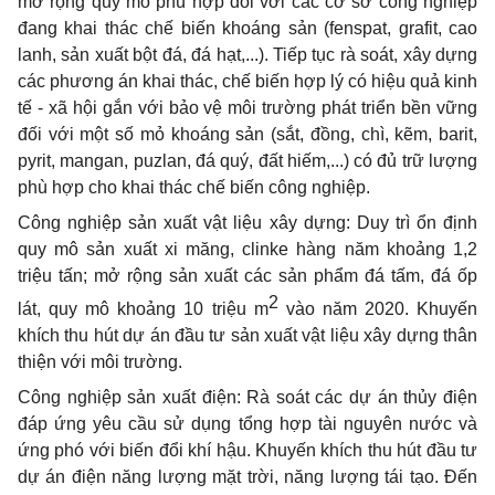
mở rộng quy mô phù hợp đối với các cơ sở công nghiệp
đang khai thác chế biến khoáng sản (fenspat, grafit, cao
lanh, sản xuất bột đá, đá hạt,...). Tiếp tục rà soát, xây dựng
các phương án khai thác, chế bi
ế
n hợp lý có hiệu quả kinh
tế - xã hội gắn với bảo vệ môi trường phát triển b
ề
n vững
đ
ố
i với một số mỏ khoáng sản (sắt, đồng, chì, kẽm, barit,
pyrit, mangan, puzlan, đá quý, đất hiếm,...) có đủ trữ lượng
phù hợp cho khai thác chế biến công nghiệp.
Công nghiệp sản xuất vật liệu xây dựng: Duy trì ổn định
quy mô sả
n
xuất xi măng, clinke hàng năm khoảng 1,2
triệu tấn; mở rộng sản xuất các sả
n
phẩm đá tấm, đá ốp
2
lát, quy mô khoảng 10 triệu m
vào năm 2020. Khuyến
khích thu hút dự án đầu tư sản xuất vật liệu xây dựng thân
thiện với m
ô
i trường.
Công nghiệp sản xuất điện: Rà soát các dự án thủy điện
đáp ứng yêu cầu sử dụng tổng hợp tài nguyên nước và
ứng phó với biến đổi khí hậu. Khuyến khích thu h
ú
t đầu tư
dự án điện năng lượng mặt trời, năng lượng tái tạo. Đ
ế
n