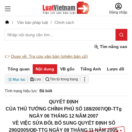
Đăng nhập
Văn bản pháp luật
Chính sách
Tìm nâng cao
👉
Quay về: Tra cứu văn bản (phiên bản cũ)
Tổng quan
Nội dung
VB gốc
Tiếng Anh
Lược đồ
Lưu
Tìm từ trong trang
Mục lục
Tình trạng hiệu lực:
Đã biết
QUYẾT ĐỊNH
CỦA THỦ TƯỚNG CHÍNH PHỦ
SỐ 188/2007/QĐ-TTg
NGÀY 06 THÁNG 12 NĂM 2007
VỀ VIỆC SỬA ĐỔI, BỔ SUNG QUYẾT ĐỊNH SỐ
290/2005/QĐ-TTG NGÀY 08
THÁNG 11 NĂM 2005