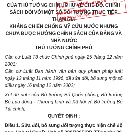
CỦA THỦ TƯỚNG CHÍNH PHỦ VỀ CHẾ ĐỘ,
CHÍNH
Hiệu lực: Đã biết
SÁCH
ĐỐI VỚI MỘT SỐ ĐỐI TƯỢNG TRỰC TIẾP
Tình trạng hiệu lực: Đã biết
THAM GIA
KHÁNG CHIẾN CHỐNG MỸ CỨU NƯỚC
NHƯNG
CHƯA ĐƯỢC HƯỞNG
CHÍNH SÁCH CỦA ĐẢNG VÀ
NHÀ NƯỚC
THỦ TƯỚNG CHÍNH PHỦ
Căn cứ Luật Tổ chức Chính phủ ngày 25 tháng 12 năm
2001;
Căn cứ Luật Ban hành văn bản quy phạm pháp luật
ngày 12 tháng 11 năm 1996, đã sửa đổi, bổ sung một số
điều ngày 16 tháng 12 năm 2002;
Xét đề nghị của Bộ trưởng Bộ Quốc phòng, Bộ trưởng
Bộ Lao động - Thương binh và Xã hội và Bộ trưởng Bộ
Tài chính,
QUYẾT ĐỊNH :
Điều 1. Sửa đổi, bổ sung đối tượng thực hiện chế độ