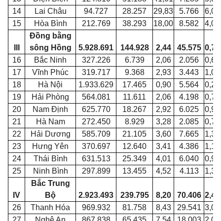
14
Lai Châu
94.727
28.257
29,83
5.766
6,09
15
Hòa Bình
212.769
38.293
18,00
8.582
4,03
Đồng bằng
III
sông Hồng
5.928.691
144.928
2,44
45.575
0,77
16
Bắc Ninh
327.226
6.739
2,06
2.056
0,63
17
Vĩnh Phúc
319.717
9.368
2,93
3.443
1,08
18
Hà Nội
1.933.629
17.465
0,90
5.564
0,29
19
Hải Phòng
564.081
11.611
2,06
4.198
0,74
20
Nam Định
625.770
18.267
2,92
6.025
0,96
21
Hà Nam
272.450
8.929
3,28
2.085
0,77
22
Hải Dương
585.709
21.105
3,60
7.665
1,31
23
Hưng Yên
370.697
12.640
3,41
4.386
1,18
24
Thái Bình
631.513
25.349
4,01
6.040
0,96
25
Ninh Bình
297.899
13.455
4,52
4.113
1,38
Bắc Trung
IV
Bộ
2.923.493
239.795
8,20
70.406
2,41
26
Thanh Hóa
969.932
81.758
8,43
29.541
3,05
27
Nghệ An
867.838
65.435
7,54
18.003
2,07