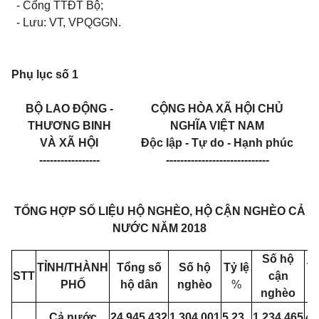
- Cổng TTĐT Bộ;
- Lưu: VT,
VPQGGN.
Phụ lục số 1
BỘ LAO ĐỘNG -
CỘNG HÒA XÃ HỘI CHỦ
THƯƠNG BINH
NGHĨA VIỆT NAM
VÀ XÃ HỘI
Độc lập - Tự do - Hạnh phúc
-----------------
-----------------------------
TỔNG HỢP SỐ LIỆU HỘ NGHÈO, HỘ CẬN NGHÈO CẢ
NƯỚC NĂM 2018
Số hộ
TỈNH/THÀNH
Tổng số
Số hộ
Tỷ lệ
Tỷ
STT
cận
PHỐ
hộ dân
nghèo
%
nghèo
Cả nước
24.945.432
1.304.001
5,23
1.234.465
4,