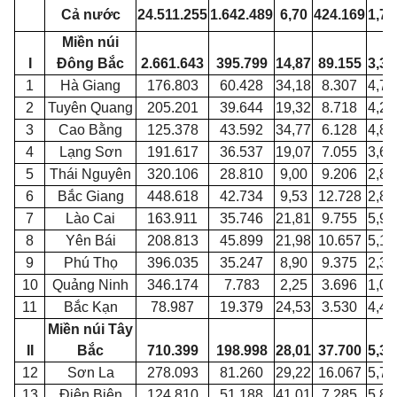
Cả nước
24.511.255
1.642.489
6,70
424.169
1,73
Miền núi
I
Đông Bắc
2.661.643
395.799
14,87
89.155
3,35
1
Hà Giang
176.803
60.428
34,18
8.307
4,70
2
Tuyên Quang
205.201
39.644
19,32
8.718
4,25
3
Cao Bằng
125.378
43.592
34,77
6.128
4,89
4
Lạng Sơn
191.617
36.537
19,07
7.055
3,68
5
Thái Nguyên
320.106
28.810
9,00
9.206
2,88
6
Bắc Giang
448.618
42.734
9,53
12.728
2,84
7
Lào Cai
163.911
35.746
21,81
9.755
5,95
8
Yên Bái
208.813
45.899
21,98
10.657
5,10
9
Phú Thọ
396.035
35.247
8,90
9.375
2,37
10
Quảng Ninh
346.174
7.783
2,25
3.696
1,07
11
Bắc Kạn
78.987
19.379
24,53
3.530
4,47
Miền núi Tây
II
Bắc
710.399
198.998
28,01
37.700
5,31
12
Sơn La
278.093
81.260
29,22
16.067
5,78
13
Điện Biên
124.810
51.188
41,01
7.285
5,84