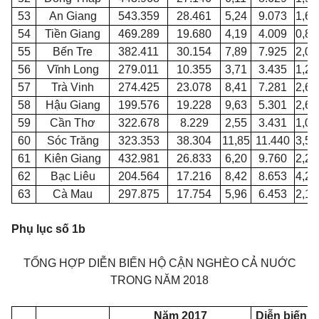
53
An Giang
543.359
28.461
5,24
9.073
1,67
54
Tiền Giang
469.289
19.680
4,19
4.009
0,85
55
Bến Tre
382.411
30.154
7,89
7.925
2,07
56
Vĩnh Long
279.011
10.355
3,71
3.435
1,23
57
Trà Vinh
274.425
23.078
8,41
7.281
2,65
58
Hậu Giang
199.576
19.228
9,63
5.301
2,66
59
Cần Thơ
322.678
8.229
2,55
3.431
1,06
60
Sóc Trăng
323.353
38.304
11,85
11.440
3,54
61
Kiên Giang
432.981
26.833
6,20
9.760
2,25
62
Bạc Liêu
204.564
17.216
8,42
8.653
4,23
63
Cà Mau
297.875
17.754
5,96
6.453
2,17
Phụ lục số 1b
TỔNG HỢP DIỄN BIẾN HỘ CẬN NGHÈO CẢ NUỚC
TRONG NĂM 2018
Năm 2017
Diễn biến 