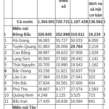
thiểu
t
dịch vụ
số
xã hội
cơ bản
Cả nước
1.304.001
720.731
1.167.439
136.562
10
Miền núi
I
Đông Bắc
326.845
252.898
310.611
16.234
14
1
Hà Giang
56.083
55.727
50.033
6.050
2.
2
Tuyên Quang
31.983
26.006
29.764
2.219
37
3
Cao Bằng
38.987
38.623
37.958
1.029
2.
4
Lạng Sơn
30.583
27.582
29.442
1.141
96
5
Thái Nguyên
20.705
10.990
19.543
1.162
1.
6
Bắc Giang
33.156
11.921
32.637
519
1.
7
Lào Cai
27.364
23.530
27.041
323
1.
8
Yên Bái
37.634
30.581
37.000
634
1.
9
Phú Thọ
28.667
9.177
27.074
1.593
1.
10
Quảng Ninh
4.248
2.125
3.525
723
91
11
Bắc Kạn
17.435
16.636
16.594
841
1.
Miền núi Tây