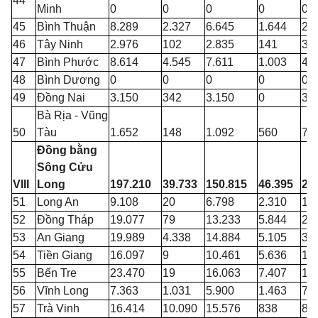
44
Minh
0
0
0
0
0
45
Bình Thuận
8.289
2.327
6.645
1.644
2.
46
Tây Ninh
2.976
102
2.835
141
35
47
Bình Phước
8.614
4.545
7.611
1.003
42
48
Bình Dương
0
0
0
0
0
49
Đồng Nai
3.150
342
3.150
0
39
Bà Rịa - Vũng
50
Tàu
1.652
148
1.092
560
78
Đồng bằng
Sông Cửu
VIII
Long
197.210
39.733
150.815
46.395
28
51
Long An
9.108
20
6.798
2.310
1.
52
Đồng Tháp
19.077
79
13.233
5.844
2.
53
An Giang
19.989
4.338
14.884
5.105
3.
54
Tiền Giang
16.097
9
10.461
5.636
1.
55
Bến Tre
23.470
19
16.063
7.407
1.
56
Vĩnh Long
7.363
1.031
5.900
1.463
78
57
Trà Vinh
16.414
10.090
15.576
838
81