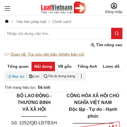
Đăng nhập
Văn bản pháp luật
Chính sách
Tìm nâng cao
👉
Quay về: Tra cứu văn bản (phiên bản cũ)
Tổng quan
Nội dung
VB gốc
Tiếng Anh
Lược đồ
Lưu
Tìm từ trong trang
Mục lục
Tình trạng hiệu lực:
Đã biết
BỘ LAO ĐỘNG -
CỘNG HÒA XÃ HỘI CHỦ
THƯƠNG BINH
NGHĨA VIỆT NAM
VÀ XÃ HỘI
Độc lập - Tự do - Hạnh
------------------
phúc
Số: 1052/QĐ-LĐTBXH
-----------------------------