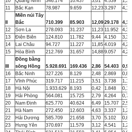
10
Quảng Ninh
346.174
10.437
3,01
4.539
1,31
11
Bắc Kạn
78.987
9.659
12,23
3.297
4,17
Miền núi Tây
II
Bắc
710.399
85.903
12,09
29.178
4,11
12
Sơn La
278.093
31.237
11,23
11.952
4,30
13
Điện Biên
124.810
11.782
9,44
4.150
3,33
14
Lai Châu
94.727
11.227
11,85
4.019
4,24
15
Hòa Bình
212.769
31.657
14,88
9.057
4,26
Đồng bằng
III
sông Hồng
5.928.691
169.436
2,86
54.403
0,92
16
Bắc Ninh
327.226
8.129
2,48
2.869
0,88
17
Vĩnh Phúc
319.717
11.215
3,51
3.738
1,17
18
Hà Nội
1.933.629
8.193
0,42
1.848
0,10
19
Hải Phòng
564.081
15.725
2,79
4.264
0,76
20
Nam Định
625.770
40.624
6,49
15.707
2,51
21
Hà Nam
272.450
12.603
4,63
3.337
1,22
22
Hải Dương
585.709
21.658
3,70
5.102
0,87
23
Hưng Yên
370.697
11.579
3,12
4.541
1,22