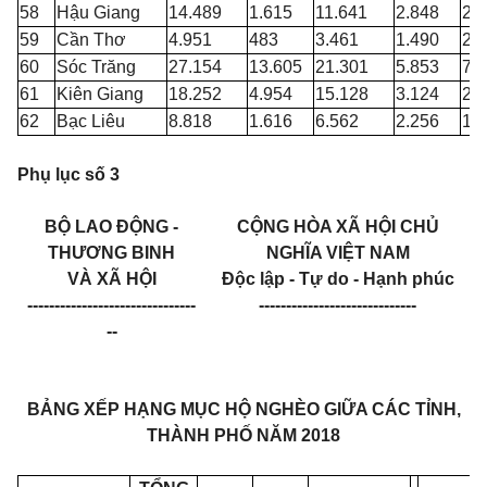
58
Hậu Giang
14.489
1.615
11.641
2.848
2.
59
Cần Thơ
4.951
483
3.461
1.490
2.
60
Sóc Trăng
27.154
13.605
21.301
5.853
7.
61
Kiên Giang
18.252
4.954
15.128
3.124
2.
62
Bạc Liêu
8.818
1.616
6.562
2.256
1.
Phụ lục số 3
BỘ LAO ĐỘNG -
CỘNG HÒA XÃ HỘI CHỦ
THƯƠNG BINH
NGHĨA VIỆT NAM
VÀ XÃ HỘI
Độc lập - Tự do - Hạnh phúc
-------------------------------
-----------------------------
--
BẢNG XẾP HẠNG MỤC HỘ NGHÈO GIỮA CÁC TỈNH,
THÀNH PHỐ NĂM 2018