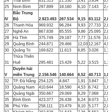
24
Thái Bình
631.513
21.550
3,41
5.854
0,93
25
Ninh Bình
297.899
18.160
6,10
7.143
2,40
Bắc Trung
IV
Bộ
2.923.493
267.534
9,15
83.112
2,84
26
Thanh Hóa
969.932
96.284
9,93
27.733
2,86
27
Nghệ An
867.838
85.555
9,86
25.095
2,89
28
Hà Tĩnh
375.749
29.187
7,77
11.576
3,08
29
Quảng Bình
244.871
29.466
12,03
12.167
4,97
30
Quảng Trị
169.622
11.613
6,85
3.026
1,78
Thừa Thiên
31
Huế
295.481
15.429
5,22
3.515
1,19
Duyên hải
V
miền Trung
2.156.546
140.664
6,52
40.713
1,89
32
TP. Đà Nẵng
254.125
4.847
1,91
3.847
1,51
33
Quảng Nam
410.644
18.590
4,53
6.742
1,64
34
Quảng Ngãi
350.667
29.069
8,29
7.068
2,02
35
Bình Định
423.377
26.438
6,24
8.073
1,91
36
Phú Yên
258.111
23.479
9,10
5.177
2,01