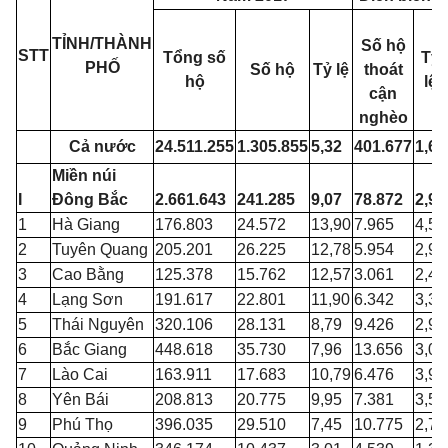
TỈNH/THÀNH
Số hộ
STT
Tổng số
Tỷ
PHỐ
Số hộ
Tỷ lệ
thoát
hộ
lệ
cận
nghèo
Cả nước
24.511.255
1.305.855
5,32
401.677
1,64
Miền núi
I
Đông Bắc
2.661.643
241.285
9,07
78.872
2,96
1
Hà Giang
176.803
24.572
13,90
7.965
4,51
2
Tuyên Quang
205.201
26.225
12,78
5.954
2,90
3
Cao Bằng
125.378
15.762
12,57
3.061
2,44
4
Lạng Sơn
191.617
22.801
11,90
6.342
3,31
5
Thái Nguyên
320.106
28.131
8,79
9.426
2,94
6
Bắc Giang
448.618
35.730
7,96
13.656
3,04
7
Lào Cai
163.911
17.683
10,79
6.476
3,95
8
Yên Bái
208.813
20.775
9,95
7.381
3,53
9
Phú Thọ
396.035
29.510
7,45
10.775
2,72