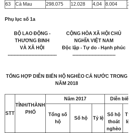
63
Cà Mau
298.075
12.028
4,04
8.004
2,
Phụ lục số 1a
BỘ LAO ĐỘNG -
CỘNG HÒA XÃ HỘI CHỦ
THƯƠNG BINH
NGHĨA VIỆT NAM
VÀ XÃ HỘI
Độc lập - Tự do - Hạnh phúc
---------------------------------
-----------------------------
TỔNG HỢP DIỄN BIẾN HỘ NGHÈO CẢ NƯỚC TRONG
NĂM 2018
Năm 2017
Diễn biến
TỈNH/THÀNH
PHỐ
STT
Tổng số
Số hộ
Tỷ
Số hộ
Tỷ lệ
hộ
thoát
lệ
nghèo