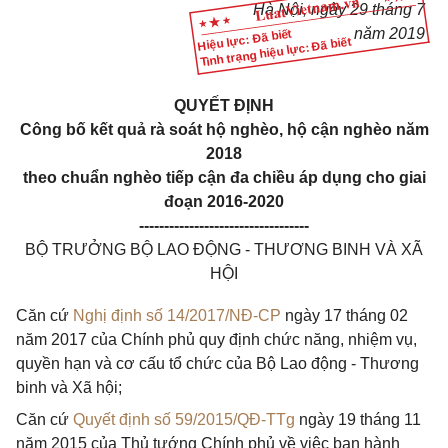
Hà Nội, ngày 29 tháng 7
năm 2019
Hiệu lực: Đã biết
Tình trạng hiệu lực: Đã biết
QUYẾT ĐỊNH
Công bố kết quả rà soát hộ nghèo, hộ cận nghèo năm
2018
theo chuẩn nghèo tiếp cận đa chiều áp dụng cho giai
đoạn 2016-2020
----------------------------------
BỘ TRƯỞNG BỘ LAO ĐỘNG - THƯƠNG BINH VÀ XÃ
HỘI
Căn cứ
Nghị định số 14/2017/NĐ-CP
ngày 17 tháng 02
năm 2017 của Chính phủ quy định chức năng, nhiệm vụ,
quyền hạn và cơ cấu tổ chức của Bộ Lao động - Thương
binh và Xã hội;
Căn cứ
Quyết định số 59/2015/QĐ-TTg
ngày 19 tháng 11
năm 2015 của Thủ tướng Chính phủ về việc ban hành