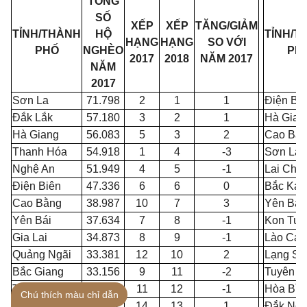
TỔNG
SỐ
XẾP
XẾP
TĂNG/GIẢM
TỈNH/THÀNH
HỘ
TỈNH/T
HẠNG
HẠNG
SO VỚI
PHỐ
NGHÈO
PH
2017
2018
NĂM 2017
NĂM
2017
Sơn La
71.798
2
1
1
Điện Bi
Đắk Lắk
57.180
3
2
1
Hà Gian
Hà Giang
56.083
5
3
2
Cao Bằ
Thanh Hóa
54.918
1
4
-3
Sơn La
Nghệ An
51.949
4
5
-1
Lai Châ
Điện Biên
47.336
6
6
0
Bắc Kạn
Cao Bằng
38.987
10
7
3
Yên Bái
Yên Bái
37.634
7
8
-1
Kon
Tu
Gia Lai
34.873
8
9
-1
Lào Cai
Quảng Ngãi
33.381
12
10
2
Lạng Sơ
Bắc Giang
33.156
9
11
-2
Tuyên Q
Tuyên Quang
31.983
11
12
-1
Hòa Bìn
Chú thích màu chỉ dẫn
Hòa Bình
31.792
14
13
1
Đắk Nô