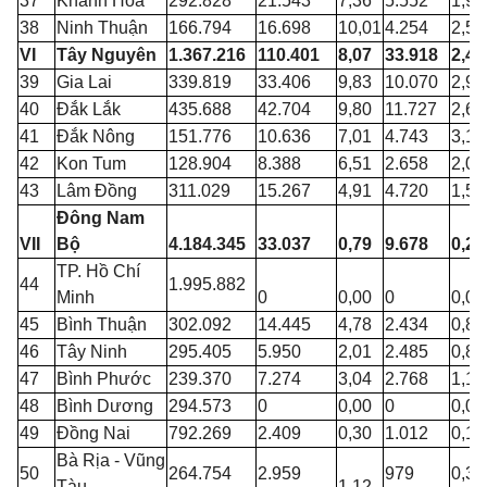
37
Khánh Hòa
292.828
21.543
7,36
5.552
1,90
38
Ninh Thuận
166.794
16.698
10,01
4.254
2,55
VI
Tây Nguyên
1.367.216
110.401
8,07
33.918
2,48
39
Gia Lai
339.819
33.406
9,83
10.070
2,96
40
Đắk Lắk
435.688
42.704
9,80
11.727
2,69
41
Đắk Nông
151.776
10.636
7,01
4.743
3,13
42
Kon
Tum
128.904
8.388
6,51
2.658
2,06
43
Lâm Đồng
311.029
15.267
4,91
4.720
1,52
Đông Nam
VII
Bộ
4.184.345
33.037
0,79
9.678
0,23
TP. Hồ Chí
44
1.995.882
Minh
0
0,00
0
0,00
45
Bình Thuận
302.092
14.445
4,78
2.434
0,81
46
Tây Ninh
295.405
5.950
2,01
2.485
0,84
47
Bình Phước
239.370
7.274
3,04
2.768
1,16
48
Bình Dương
294.573
0
0,00
0
0,00
49
Đồng Nai
792.269
2.409
0,30
1.012
0,13
Bà Rịa - Vũng
50
264.754
2.959
979
0,37
Tàu
1,12