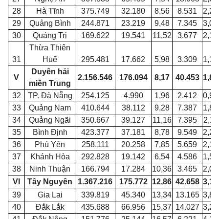
28
Hà Tĩnh
375.749
32.180
8,56
8.531
2,27
29
Quảng Bình
244.871
23.219
9,48
7.345
3,00
30
Quảng Trị
169.622
19.541
11,52
3.677
2,17
Thừa Thiên
31
Huế
295.481
17.662
5,98
3.309
1,12
Duyên hải
V
2.156.546
176.094
8,17
40.453
1,88
miền Trung
32
TP. Đà Nẵng
254.125
4.990
1,96
2.412
0,95
33
Quảng Nam
410.644
38.112
9,28
7.387
1,80
34
Quảng Ngãi
350.667
39.127
11,16
7.395
2,11
35
Bình Định
423.377
37.181
8,78
9.549
2,26
36
Phú Yên
258.111
20.258
7,85
5.659
2,19
37
Khánh Hòa
292.828
19.142
6,54
4.586
1,57
38
Ninh Thuận
166.794
17.284
10,36
3.465
2,08
VI
Tây Nguyên
1.367.216
175.772
12,86
42.658
3,12
39
Gia Lai
339.819
45.340
13,34
13.165
3,87
40
Đắk Lắk
435.688
66.956
15,37
14.027
3,22