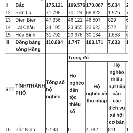
II
Bắc
175.121
169.576
170.087
5.034
2.
12
Sơn La
71.798
70.124
69.823
1.975
76
13
Điện Biên
47.336
46.121
46.507
829
66
14
Lai Châu
24.195
23.955
23.623
572
88
15
Hòa Bình
31.792
29.376
30.134
1.658
63
III
Đồng bằng
110.804
1.747
103.171
7.633
12
sông Hồng
Trong đó:
Hộ
nghèo
Hộ
thiếu
Tổng số
nghèo
n
TỈNH/THÀNH
Hộ
hụt tiếp
STT
hộ
dân
PHỐ
nghèo về
cận
nghèo
tộc
thu nhập
các
thiểu
t
dịch vụ
số
xã hội
cơ bản
16
Bắc Ninh
5.593
0
4.782
811
1.