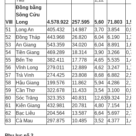
Đồng bằng
Sông Cửu
VIII
Long
4.578.922
257.595
5,60
71.803
1,57
51
Long An
405.432
14.987
3,70
3.854
0,95
52
Đồng Tháp
443.968
26.820
6,04
6.190
1,39
53
An Giang
543.359
34.020
6,04
8.891
1,64
54
Tiền Giang
469.289
18.314
3,90
3.266
0,70
55
Bến Tre
382.411
17.778
4,65
5.535
1,45
56
Vĩnh Long
279.011
12.889
4,62
3.247
1,16
57
Trà Vinh
274.425
23.808
8,68
6.882
2,51
58
Hậu Giang
199.576
11.862
5,94
4.286
2,15
59
Cần Thơ
322.678
11.433
3,54
3.100
0,96
60
Sóc Trăng
323.353
40.831
12,63
9.324
2,88
61
Kiên Giang
432.981
20.781
4,80
7.154
1,65
62
Bạc Liêu
204.564
13.587
6,64
5.697
2,78
63
Cà Mau
297.875
10.485
3,52
4.377
1,47
Phụ lục số 2