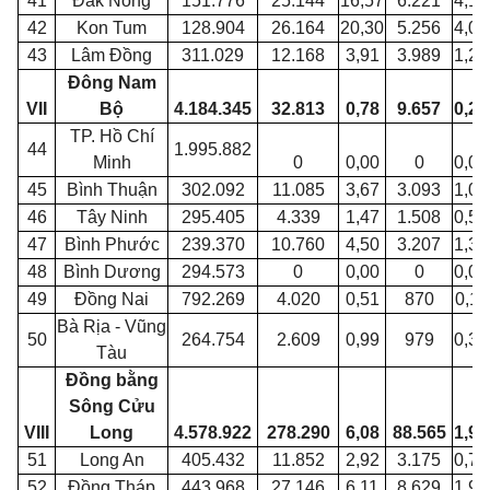
41
Đắk Nông
151.776
25.144
16,57
6.221
4,10
42
Kon
Tum
128.904
26.164
20,30
5.256
4,08
43
Lâm Đồng
311.029
12.168
3,91
3.989
1,28
Đông Nam
VII
Bộ
4.184.345
32.813
0,78
9.657
0,23
TP. Hồ Chí
44
1.995.882
Minh
0
0,00
0
0,00
45
Bình Thuận
302.092
11.085
3,67
3.093
1,02
46
Tây Ninh
295.405
4.339
1,47
1.508
0,51
47
Bình Phước
239.370
10.760
4,50
3.207
1,34
48
Bình Dương
294.573
0
0,00
0
0,00
49
Đồng Nai
792.269
4.020
0,51
870
0,11
Bà Rịa - Vũng
50
264.754
2.609
0,99
979
0,37
Tàu
Đồng bằng
Sông Cửu
VIII
Long
4.578.922
278.290
6,08
88.565
1,93
51
Long An
405.432
11.852
2,92
3.175
0,78
52
Đồng Tháp
443.968
27.146
6,11
8.629
1,94