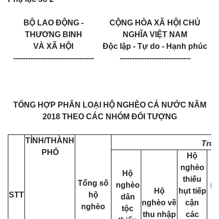
BỘ LAO ĐỘNG -
CỘNG HÒA XÃ HỘI CHỦ
THƯƠNG BINH
NGHĨA VIỆT NAM
VÀ XÃ HỘI
Độc lập - Tự do - Hạnh phúc
---------------------------------
-----------------------------
TỔNG HỢP PHÂN LOẠI HỘ NGHÈO CẢ NƯỚC NĂM
2018 THEO CÁC NHÓM ĐỐI TƯỢNG
TỈNH/THÀNH
Tron
PHỐ
Hộ
nghèo
Hộ
thiếu
Tổng số
nghèo
n
Hộ
hụt tiếp
STT
hộ
dân
nghèo về
cận
nghèo
tộc
thu nhập
các