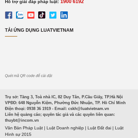
1900 6192
Hỗ trợ giải đáp pháp luật:
TẢI ỨNG DỤNG LUATVIETNAM
Quét mã QR code để cài đặt
Trụ sở: Tầng 3, Toà nhà IC, 82 Duy Tân, P.Cầu Giấy, TP.Hà Nội
VPĐD: 648 Nguyễn Kiệm, Phường Đức Nhuận, TP. Hồ Chí Minh
Điện thoại: 0938 36 1919 - Email:
cskh@luatvietnam.vn
Liên hệ quảng cáo; quyền tác giả và các quyền liên quan:
thuybt@incom.vn
Văn Bản Pháp Luật
|
Luật Doanh nghiệp
|
Luật Đất đai
|
Luật
Hình sự 2015