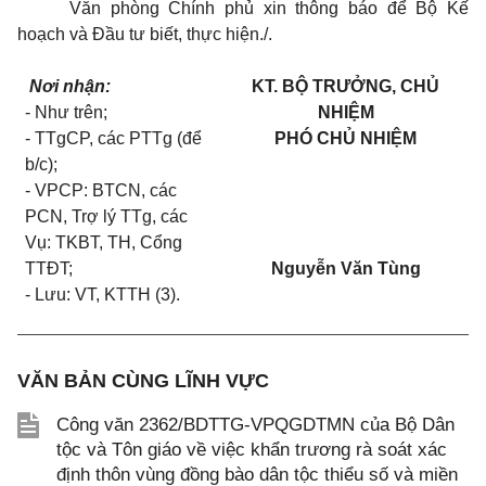
Văn phòng Chính phủ xin thông báo để Bộ Kế
hoạch và Đầu tư biết, thực hiện./.
Nơi nhận:
KT. BỘ TRƯỞNG, CHỦ
- Như trên;
NHIỆM
- TTgCP, các PTTg (để
PHÓ CHỦ NHIỆM
b/c);
- VPCP: BTCN, các
PCN, Trợ lý TTg, các
Vụ: TKBT, TH, Cổng
TTĐT;
Nguyễn Văn Tùng
- Lưu: VT, KTTH (3).
VĂN BẢN CÙNG LĨNH VỰC
Công văn 2362/BDTTG-VPQGDTMN của Bộ Dân
tộc và Tôn giáo về việc khẩn trương rà soát xác
định thôn vùng đồng bào dân tộc thiểu số và miền