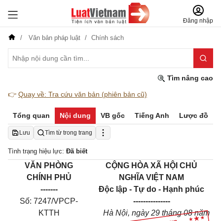
Đăng nhập
Văn bản pháp luật
Chính sách
Tìm nâng cao
👉
Quay về: Tra cứu văn bản (phiên bản cũ)
Tổng quan
Nội dung
VB gốc
Tiếng Anh
Lược đồ
Lưu
Tìm từ trong trang
Tình trạng hiệu lực:
Đã biết
VĂN PHÒNG
CỘNG HÒA XÃ HỘI CHỦ
CHÍNH PHỦ
NGHĨA VIỆT NAM
-------
Độc lập - Tự do - Hạnh phúc
Số: 7247/VPCP-
---------------
KTTH
Hà Nội, ngày 29 tháng 08 năm