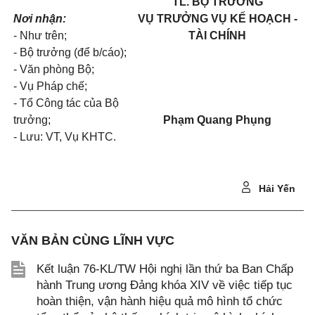
TL. BỘ TRƯỞNG
Nơi nhận:
VỤ TRƯỞNG VỤ KẾ HOẠCH -
- Như trên;
TÀI CHÍNH
- Bộ trưởng (để b/cáo);
- Văn phòng Bộ;
- Vụ Pháp chế;
- Tổ Công tác của Bộ
trưởng;
Phạm Quang Phụng
- Lưu: VT, Vụ KHTC.
Hải Yến
VĂN BẢN CÙNG LĨNH VỰC
Kết luận 76-KL/TW Hội nghị lần thứ ba Ban Chấp
hành Trung ương Đảng khóa XIV về việc tiếp tục
hoàn thiện, vận hành hiệu quả mô hình tổ chức