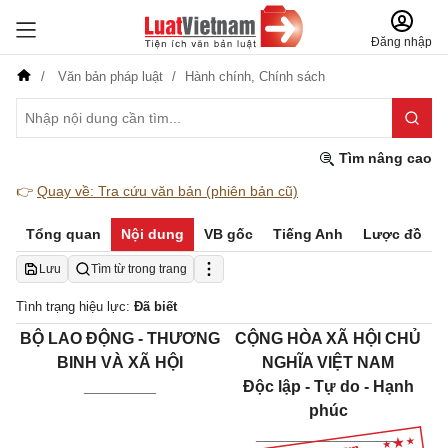
Đăng nhập
Văn bản pháp luật
Hành chính,
Chính sách
Tìm nâng cao
👉
Quay về: Tra cứu văn bản (phiên bản cũ)
Tổng quan
Nội dung
VB gốc
Tiếng Anh
Lược đồ
Lưu
Tìm từ trong trang
Tình trạng hiệu lực:
Đã biết
BỘ LAO ĐỘNG - THƯƠNG
CỘNG HÒA XÃ HỘI CHỦ
BINH VÀ XÃ HỘI
NGHĨA VIỆT NAM
________
Độc lập - Tự do - Hạnh
phúc
________________