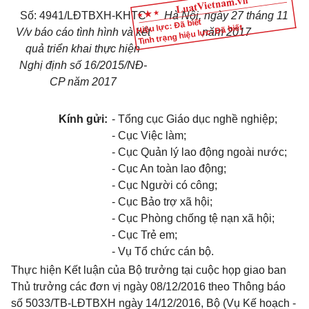
Số:
4941/LĐTBXH-KHTC
Hà Nội
, ngày
27
tháng
11
Hiệu lực: Đã biết
Tình trạng hiệu lực: Đã biết
V/v báo cáo tình hình và kết
năm 20
17
quả triển khai thực hiện
Nghị định số 16/2015/NĐ-
CP năm 2017
Kính gửi:
- Tổng cục Giáo dục nghề nghiệp;
- Cục Việc làm;
- Cục Quản lý lao động ngoài nước;
- Cục An toàn lao động;
- Cục Người có công;
- Cục Bảo trợ xã hội;
- Cục Phòng chống tệ nạn xã hội;
- Cục Trẻ em;
- Vụ Tổ chức cán bộ.
Thực hiện Kết luận của Bộ trưởng tại cuộc họp giao ban
Thủ trưởng các đơn vị ngày 08/12/2016 theo Thông báo
số 5033/TB-LĐTBXH ngày 14/12/2016, Bộ (Vụ Kế hoạch -