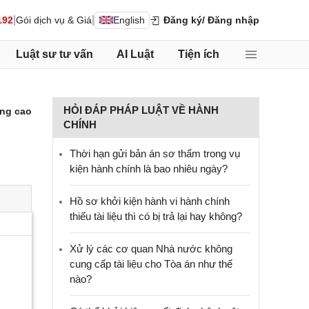
|
|
192
Gói dịch vụ & Giá
English
Đăng ký
/ Đăng nhập
Luật sư tư vấn
AI Luật
Tiện ích
HỎI ĐÁP PHÁP LUẬT VỀ HÀNH
ng cao
CHÍNH
Thời hạn gửi bản án sơ thẩm trong vụ
kiện hành chính là bao nhiêu ngày?
Hồ sơ khởi kiện hành vi hành chính
thiếu tài liệu thì có bị trả lại hay không?
Xử lý các cơ quan Nhà nước không
cung cấp tài liệu cho Tòa án như thế
nào?