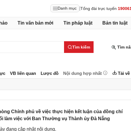
|
Danh mục
Tổng đài trực tuyến
19006
hảo
Tin văn bản mới
Tin pháp luật
Bản tin luật
Tìm kiếm
Tìm nâ
lực
VB liên quan
Lược đồ
Nội dung hợp nhất
Tải về
g Chính phủ về việc thực hiện kết luận của đồng chí
uổi làm việc với Ban Thường vụ Thành ủy Đà Nẵng
ày đang cập nhật nội dung.