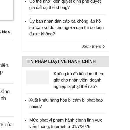
Có thể khởi kiện quyết định phê duyệt
giá đất cụ thể không?
Ủy ban nhân dân cấp xã không lập hồ
sơ cấp sổ đỏ cho người dân thì có kiện
 Nga
được không?
Xem thêm
TIN PHÁP LUẬT VỀ HÀNH CHÍNH
hiện,
ấp
Không trả đủ tiền làm thêm
giờ cho nhân viên, doanh
nghiệp bị phạt thế nào?
 Đảng
ình
Xuất khẩu hàng hóa bị cấm bị phạt bao
nhiêu?
Mức phạt vi phạm hành chính lĩnh vực
26 của
viễn thông, Internet từ 01/7/2026