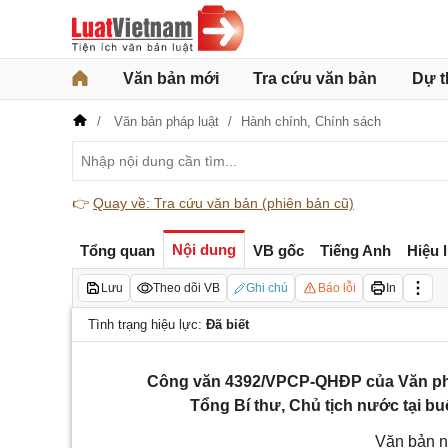
Văn bản mới
Tra cứu văn bản
Dự t
Văn bản pháp luật
Hành chính,
Chính sách
👉
Quay về: Tra cứu văn bản (phiên bản cũ)
Nội dung
Tổng quan
VB gốc
Tiếng Anh
Hiệu 
Lưu
Theo dõi VB
Ghi chú
Báo lỗi
In
Tình trạng hiệu lực:
Đã biết
Công văn 4392/VPCP-QHĐP của Văn phòn
Tổng Bí thư, Chủ tịch nước tại b
Văn bản n