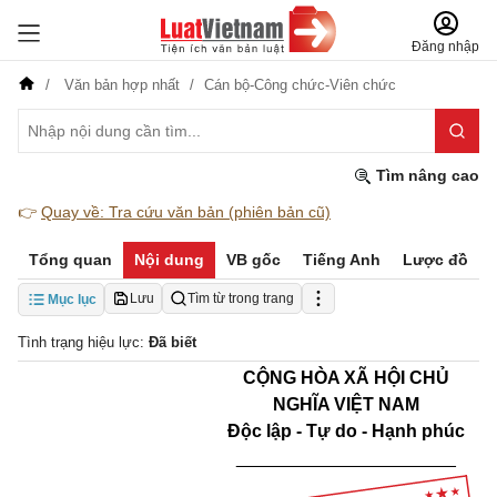
Đăng nhập
Văn bản hợp nhất
Cán bộ-Công chức-Viên chức
Tìm nâng cao
👉
Quay về: Tra cứu văn bản (phiên bản cũ)
Tổng quan
Nội dung
VB gốc
Tiếng Anh
Lược đồ
Lưu
Tìm từ trong trang
Mục lục
Tình trạng hiệu lực:
Đã biết
CỘNG HÒA XÃ HỘI CHỦ
NGHĨA VIỆT NAM
Độc lập - Tự do - Hạnh phúc
______________________