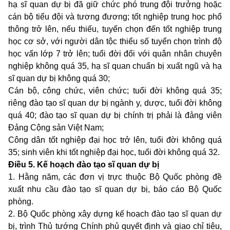
hạ sĩ quan dự bị đã giữ chức phó trung đội trưởng hoặc
cán bộ tiểu đội và tương đương; tốt nghiệp trung học phổ
thông trở lên, nếu thiếu, tuyển chọn đến tốt nghiệp trung
học cơ sở, với người dân tộc thiểu số tuyển chọn trình độ
học vấn lớp 7 trở lên; tuổi đời đối với quân nhân chuyên
nghiệp không quá 35, hạ sĩ quan chuẩn bị xuất ngũ và hạ
sĩ quan dự bị không quá 30;
Cán bộ, công chức, viên chức; tuổi đời không quá 35;
riêng đào tạo sĩ quan dự bị ngành y, dược, tuổi đời không
quá 40; đào tạo sĩ quan dự bị chính trị phải là đảng viên
Đảng Cộng sản Việt Nam;
Công dân tốt nghiệp đại học trở lên, tuổi đời không quá
35; sinh viên khi tốt nghiệp đại học, tuổi đời không quá 32.
Điều 5. Kế hoạch đào tạo sĩ quan dự bị
1. Hằng năm, các đơn vị trực thuộc Bộ Quốc phòng đề
xuất nhu cầu đào tạo sĩ quan dự bị, báo cáo Bộ Quốc
phòng.
2. Bộ Quốc phòng xây dựng kế hoạch đào tạo sĩ quan dự
bị, trình Thủ tướng Chính phủ quyết định và giao chỉ tiêu,