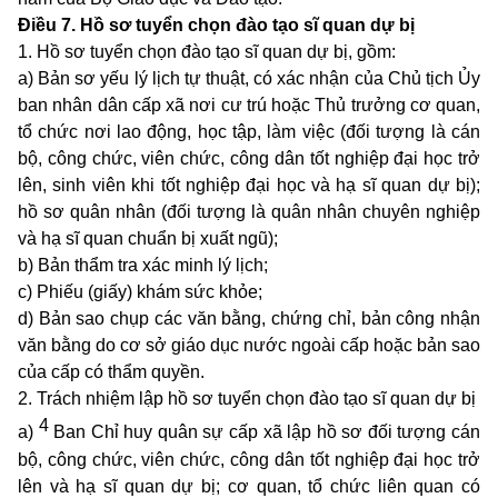
Điều 7. Hồ sơ tuyển chọn đào tạo sĩ quan dự bị
1. Hồ sơ tuyển chọn đào tạo sĩ quan dự bị, gồm:
a) Bản sơ yếu lý lịch tự thuật, có xác nhận của Chủ tịch Ủy
ban nhân dân cấp xã nơi cư trú hoặc Thủ trưởng cơ quan,
tổ chức nơi lao động, học tập, làm việc (đối tượng là cán
bộ, công chức, viên chức, công dân tốt nghiệp đại học trở
lên, sinh viên khi tốt nghiệp đại học và hạ sĩ quan dự bị);
hồ sơ quân nhân (đối tượng là quân nhân chuyên nghiệp
và hạ sĩ quan chuẩn bị xuất ngũ);
b) Bản thẩm tra xác minh lý lịch;
c) Phiếu (giấy) khám sức khỏe;
d) Bản sao chụp các văn bằng, chứng chỉ, bản công nhận
văn bằng do cơ sở giáo dục nước ngoài cấp hoặc bản sao
của cấp có thẩm quyền.
2. Trách nhiệm lập hồ sơ tuyển chọn đào tạo sĩ quan dự bị
4
a)
Ban Chỉ huy quân sự cấp xã lập hồ sơ đối tượng cán
bộ, công chức, viên chức, công dân tốt nghiệp đại học trở
lên và hạ sĩ quan dự bị; cơ quan, tổ chức liên quan có