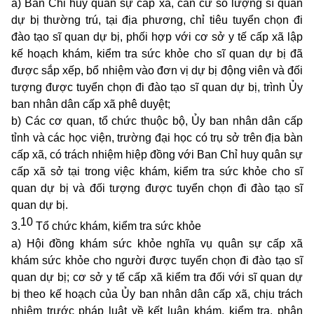
a) Ban Chỉ huy quân sự cấp xã, căn cứ số lượng sĩ quan
dự bị thường trú, tại địa phương, chỉ tiêu tuyển chọn đi
đào tạo sĩ quan dự bị, phối hợp với cơ sở y tế cấp xã lập
kế hoạch khám, kiểm tra sức khỏe cho sĩ quan dự bị đã
được sắp xếp, bổ nhiệm vào đơn vị dự bị động viên và đối
tượng được tuyển chọn đi đào tạo sĩ quan dự bị, trình Ủy
ban nhân dân cấp xã phê duyệt;
b) Các cơ quan, tổ chức thuộc bộ, Ủy ban nhân dân cấp
tỉnh và các học viện, trường đại học có trụ sở trên địa bàn
cấp xã, có trách nhiệm hiệp đồng với Ban Chỉ huy quân sự
cấp xã sở tại trong việc khám, kiểm tra sức khỏe cho sĩ
quan dự bị và đối tượng được tuyển chọn đi đào tạo sĩ
quan dự bị.
10
3.
Tổ chức khám, kiểm tra sức khỏe
a) Hội đồng khám sức khỏe nghĩa vụ quân sự cấp xã
khám sức khỏe cho người được tuyển chọn đi đào tạo sĩ
quan dự bị; cơ sở y tế cấp xã kiểm tra đối với sĩ quan dự
bị theo kế hoạch của Ủy ban nhân dân cấp xã, chịu trách
nhiệm trước pháp luật về kết luận khám, kiểm tra, phân