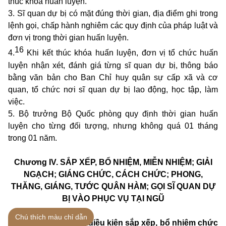
thúc khóa huấn luyện.
3. Sĩ quan dự bị có mặt đúng thời gian, địa điểm ghi trong
lệnh gọi, chấp hành nghiêm các quy định của pháp luật và
đơn vị trong thời gian huấn luyện.
16
4.
Khi kết thúc khóa huấn luyện, đơn vị tổ chức huấn
luyện nhận xét, đánh giá từng sĩ quan dự bị, thông báo
bằng văn bản cho Ban Chỉ huy quân sự cấp xã và cơ
quan, tổ chức nơi sĩ quan dự bị lao động, học tập, làm
việc.
5. Bộ trưởng Bộ Quốc phòng quy định thời gian huấn
luyện cho từng đối tượng, nhưng không quá 01 tháng
trong 01 năm.
Chương IV.
SẮP XẾP, BỔ NHIỆM, MIỄN NHIỆM; GIẢI
NGẠCH; GIÁNG CHỨC, CÁCH CHỨC; PHONG,
THĂNG, GIÁNG, TƯỚC QUÂN HÀM; GỌI SĨ QUAN DỰ
BỊ VÀO PHỤC VỤ TẠI NGŨ
Chú thích màu chỉ dẫn
Điều 18. Tiêu chuẩn, điều kiện sắp xếp, bổ nhiệm chức