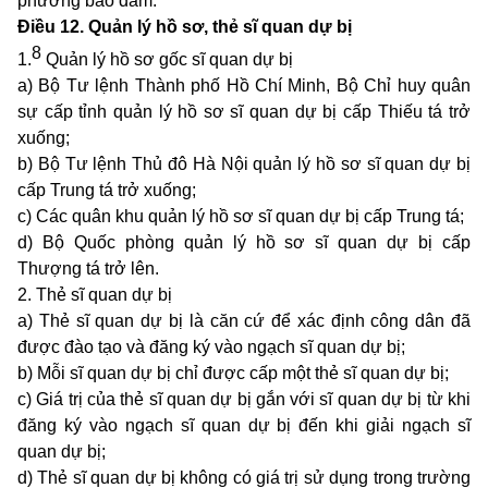
phương bảo đảm.
Điều 12. Quản lý hồ sơ, thẻ sĩ quan dự bị
8
1.
Quản lý hồ sơ gốc sĩ quan dự bị
a) Bộ Tư lệnh Thành phố Hồ Chí Minh, Bộ Chỉ huy quân
sự cấp tỉnh quản lý hồ sơ sĩ quan dự bị cấp Thiếu tá trở
xuống;
b) Bộ Tư lệnh Thủ đô Hà Nội quản lý hồ sơ sĩ quan dự bị
cấp Trung tá trở xuống;
c) Các quân khu quản lý hồ sơ sĩ quan dự bị cấp Trung tá;
d) Bộ Quốc phòng quản lý hồ sơ sĩ quan dự bị cấp
Thượng tá trở lên.
2. Thẻ sĩ quan dự bị
a) Thẻ sĩ quan dự bị là căn cứ để xác định công dân đã
được đào tạo và đăng ký vào ngạch sĩ quan dự bị;
b) Mỗi sĩ quan dự bị chỉ được cấp một thẻ sĩ quan dự bị;
c) Giá trị của thẻ sĩ quan dự bị gắn với sĩ quan dự bị từ khi
đăng ký vào ngạch sĩ quan dự bị đến khi giải ngạch sĩ
quan dự bị;
d) Thẻ sĩ quan dự bị không có giá trị sử dụng trong trường