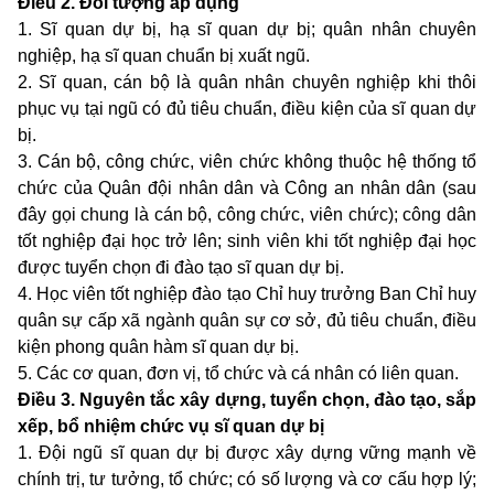
Điều 2. Đối tượng áp dụng
1. Sĩ quan dự bị, hạ sĩ quan dự bị; quân nhân chuyên
nghiệp, hạ sĩ quan chuẩn bị xuất ngũ.
2. Sĩ quan, cán bộ là quân nhân chuyên nghiệp khi thôi
phục vụ tại ngũ có đủ tiêu chuẩn, điều kiện của sĩ quan dự
bị.
3. Cán bộ, công chức, viên chức không thuộc hệ thống tổ
chức của Quân đội nhân dân và Công an nhân dân (sau
đây gọi chung là cán bộ, công chức, viên chức); công dân
tốt nghiệp đại học trở lên; sinh viên khi tốt nghiệp đại học
được tuyển chọn đi đào tạo sĩ quan dự bị.
4. Học viên tốt nghiệp đào tạo Chỉ huy trưởng Ban Chỉ huy
quân sự cấp xã ngành quân sự cơ sở, đủ tiêu chuẩn, điều
kiện phong quân hàm sĩ quan dự bị.
5. Các cơ quan, đơn vị, tổ chức và cá nhân có liên quan.
Điều 3. Nguyên tắc xây dựng, tuyển chọn, đào tạo, sắp
xếp, bổ nhiệm chức vụ sĩ quan dự bị
1. Đội ngũ sĩ quan dự bị được xây dựng vững mạnh về
chính trị, tư tưởng, tổ chức; có số lượng và cơ cấu hợp lý;