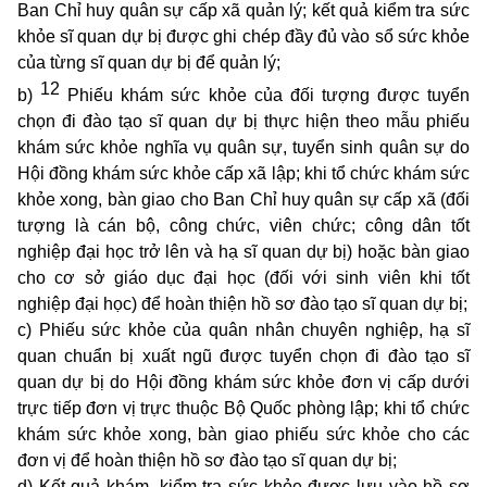
Ban Chỉ huy quân sự cấp xã quản lý; kết quả kiểm tra sức
khỏe sĩ quan dự bị được ghi chép đầy đủ vào sổ sức khỏe
của từng sĩ quan dự bị để quản lý;
12
b)
Phiếu khám sức khỏe của đối tượng được tuyển
chọn đi đào tạo sĩ quan dự bị thực hiện theo mẫu phiếu
khám sức khỏe nghĩa vụ quân sự, tuyển sinh quân sự do
Hội đồng khám sức khỏe cấp xã lập; khi tổ chức khám sức
khỏe xong, bàn giao cho Ban Chỉ huy quân sự cấp xã (đối
tượng là cán bộ, công chức, viên chức; công dân tốt
nghiệp đại học trở lên và hạ sĩ quan dự bị) hoặc bàn giao
cho cơ sở giáo dục đại học (đối với sinh viên khi tốt
nghiệp đại học) để hoàn thiện hồ sơ đào tạo sĩ quan dự bị;
c) Phiếu sức khỏe của quân nhân chuyên nghiệp, hạ sĩ
quan chuẩn bị xuất ngũ được tuyển chọn đi đào tạo sĩ
quan dự bị do Hội đồng khám sức khỏe đơn vị cấp dưới
trực tiếp đơn vị trực thuộc Bộ Quốc phòng lập; khi tổ chức
khám sức khỏe xong, bàn giao phiếu sức khỏe cho các
đơn vị để hoàn thiện hồ sơ đào tạo sĩ quan dự bị;
d) Kết quả khám, kiểm tra sức khỏe được lưu vào hồ sơ