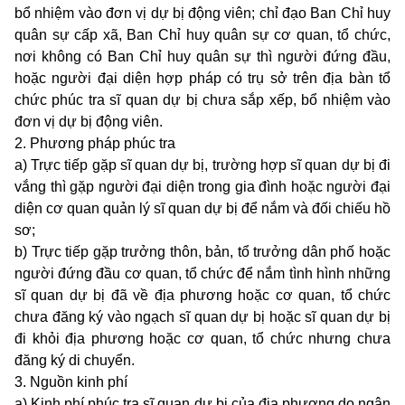
bổ nhiệm vào đơn vị dự bị động viên; chỉ đạo Ban Chỉ huy
quân sự cấp xã, Ban Chỉ huy quân sự cơ quan, tổ chức,
nơi không có Ban Chỉ huy quân sự thì người đứng đầu,
hoặc người đại diện hợp pháp có trụ sở trên địa bàn tổ
chức phúc tra sĩ quan dự bị chưa sắp xếp, bổ nhiệm vào
đơn vị dự bị động viên.
2. Phương pháp phúc tra
a) Trực tiếp gặp sĩ quan dự bị, trường hợp sĩ quan dự bị đi
vắng thì gặp người đại diện trong gia đình hoặc người đại
diện cơ quan quản lý sĩ quan dự bị để nắm và đối chiếu hồ
sơ;
b) Trực tiếp gặp trưởng thôn, bản, tổ trưởng dân phố hoặc
người đứng đầu cơ quan, tổ chức để nắm tình hình những
sĩ quan dự bị đã về địa phương hoặc cơ quan, tổ chức
chưa đăng ký vào ngạch sĩ quan dự bị hoặc sĩ quan dự bị
đi khỏi địa phương hoặc cơ quan, tổ chức nhưng chưa
đăng ký di chuyển.
3. Nguồn kinh phí
a) Kinh phí phúc tra sĩ quan dự bị của địa phương do ngân