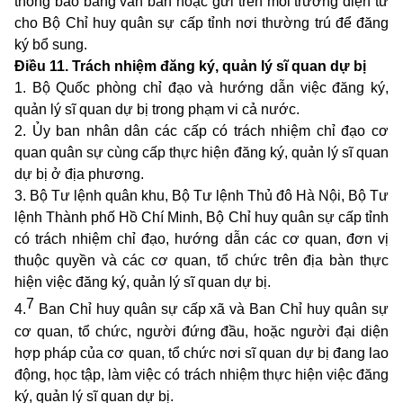
thông báo bằng văn bản hoặc gửi trên môi trường điện tử
cho Bộ Chỉ huy quân sự cấp tỉnh nơi thường trú để đăng
ký bổ sung.
Điều 11. Trách nhiệm đăng ký, quản lý sĩ quan dự bị
1. Bộ Quốc phòng chỉ đạo và hướng dẫn việc đăng ký,
quản lý sĩ quan dự bị trong phạm vi cả nước.
2. Ủy ban nhân dân các cấp có trách nhiệm chỉ đạo cơ
quan quân sự cùng cấp thực hiện đăng ký, quản lý sĩ quan
dự bị ở địa phương.
3. Bộ Tư lệnh quân khu, Bộ Tư lệnh Thủ đô Hà Nội, Bộ Tư
lệnh Thành phố Hồ Chí Minh, Bộ Chỉ huy quân sự cấp tỉnh
có trách nhiệm chỉ đạo, hướng dẫn các cơ quan, đơn vị
thuộc quyền và các cơ quan, tổ chức trên địa bàn thực
hiện việc đăng ký, quản lý sĩ quan dự bị.
7
4.
Ban Chỉ huy quân sự cấp xã và Ban Chỉ huy quân sự
cơ quan, tổ chức, người đứng đầu, hoặc người đại diện
hợp pháp của cơ quan, tổ chức nơi sĩ quan dự bị đang lao
động, học tập, làm việc có trách nhiệm thực hiện việc đăng
ký, quản lý sĩ quan dự bị.