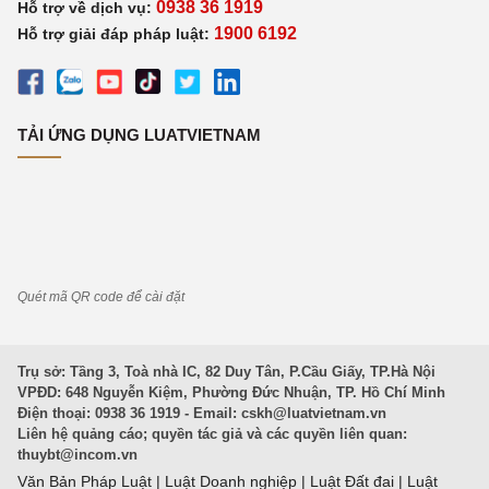
0938 36 1919
Hỗ trợ về dịch vụ:
1900 6192
Hỗ trợ giải đáp pháp luật:
TẢI ỨNG DỤNG LUATVIETNAM
Quét mã QR code để cài đặt
Trụ sở: Tầng 3, Toà nhà IC, 82 Duy Tân, P.Cầu Giấy, TP.Hà Nội
VPĐD: 648 Nguyễn Kiệm, Phường Đức Nhuận, TP. Hồ Chí Minh
Điện thoại: 0938 36 1919 - Email:
cskh@luatvietnam.vn
Liên hệ quảng cáo; quyền tác giả và các quyền liên quan:
thuybt@incom.vn
Văn Bản Pháp Luật
|
Luật Doanh nghiệp
|
Luật Đất đai
|
Luật