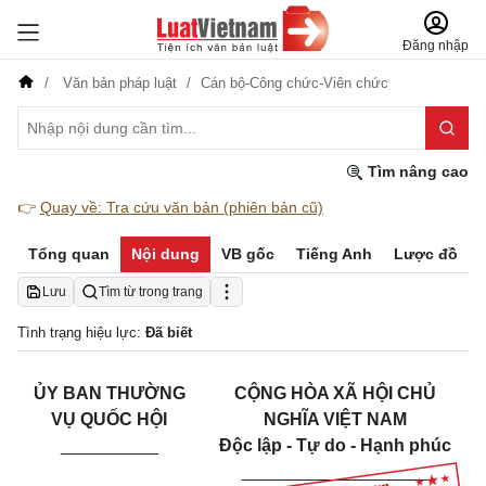
Đăng nhập
Văn bản pháp luật
Cán bộ-Công chức-Viên chức
Tìm nâng cao
👉
Quay về: Tra cứu văn bản (phiên bản cũ)
Tổng quan
Nội dung
VB gốc
Tiếng Anh
Lược đồ
Lưu
Tìm từ trong trang
Tình trạng hiệu lực:
Đã biết
ỦY BAN THƯỜNG
CỘNG HÒA XÃ HỘI CHỦ
VỤ QUỐC HỘI
NGHĨA VIỆT NAM
__________
Độc lập - Tự do - Hạnh phúc
___________________