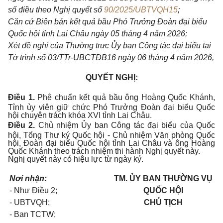
số điều theo Nghị quyết số
90/2025/UBTVQH15
;
Căn cứ Biên bản kết quả bầu Phó Trưởng Đoàn đại biểu
Quốc hội tỉnh Lai Châu ngày 05 tháng 4 năm 2026;
Xét đề nghị của Thường trực Ủy ban Công tác đại biểu tại
Tờ trình số 03/TTr-UBCTĐB16 ngày 06 tháng 4 năm 2026,
QUYẾT NGHỊ:
Điều 1.
Phê chuẩn kết quả bầu ông Hoàng Quốc Khánh,
Tỉnh ủy viên giữ chức Phó Trưởng Đoàn đại biểu Quốc
hội chuyên trách khóa XVI tỉnh Lai Châu.
Điều 2.
Chủ nhiệm Ủy ban Công tác đại biểu của Quốc
hội, Tổng Thư ký Quốc hội - Chủ nhiệm Văn phòng Quốc
hội, Đoàn đại biểu Quốc hội tỉnh Lai Châu và ông Hoàng
Quốc Khánh theo trách nhiệm thi hành Nghị quyết này.
Nghị quyết này có hiệu lực từ ngày ký.
Nơi nhận:
TM. ỦY BAN THƯỜNG VỤ
- Như Điều 2;
QUỐC HỘI
- UBTVQH;
CHỦ TỊCH
- Ban TCTW;