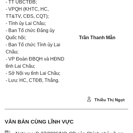
- TT UBCTĐB;
- VPQH (KHTC, HC,
TT&TV, CĐS, CQT);
- Tỉnh ủy Lai Châu;
- Ban Tổ chức Đảng ủy
Quốc hội;
Trần Thanh Mẫn
- Ban Tổ chức Tỉnh ủy Lai
Châu;
- VP Đoàn ĐBQH và HĐND
tỉnh Lai Châu;
- Sở Nội vụ tỉnh Lai Châu;
- Lưu: HC, CTĐB, Thắng.
Thiều Thị Ngọt
VĂN BẢN CÙNG LĨNH VỰC