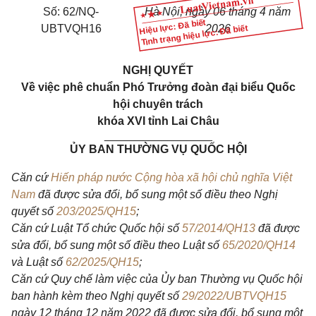
Số: 62/NQ-
Hà Nội, ngày 06 tháng 4 năm
Hiệu lực: Đã biết
UBTVQH16
2026
Tình trạng hiệu lực: Đã biết
NGHỊ QUYẾT
Về việc phê chuẩn Phó Trưởng đoàn đại biểu Quốc
hội chuyên trách
khóa XVI tỉnh Lai Châu
_________________
ỦY BAN THƯỜNG VỤ QUỐC HỘI
Căn cứ
Hiến pháp nước Cộng hòa xã hội chủ nghĩa Việt
Nam
đã được sửa đổi, bổ sung một số điều theo Nghị
quyết số
203/2025/QH15
;
Căn cứ Luật Tổ chức Quốc hội số
57/2014/QH13
đã được
sửa đổi, bổ sung một số điều theo Luật số
65/2020/QH14
và Luật số
62/2025/QH15
;
Căn cứ Quy chế làm việc của Ủy ban Thường vụ Quốc hội
ban hành kèm theo Nghị quyết số
29/2022/UBTVQH15
ngày 12 tháng 12 năm 2022 đã được sửa đổi, bổ sung một