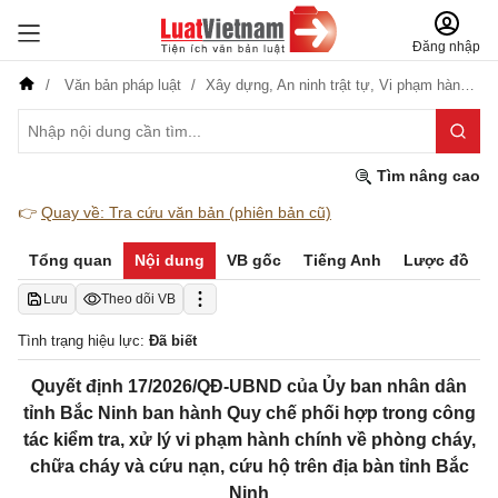
Đăng nhập
Văn bản pháp luật
Xây dựng,
An ninh trật tự,
Vi phạm hành chính
Tìm nâng cao
👉
Quay về: Tra cứu văn bản (phiên bản cũ)
Tổng quan
Nội dung
VB gốc
Tiếng Anh
Lược đồ
Lưu
Theo dõi VB
Tình trạng hiệu lực:
Đã biết
Quyết định 17/2026/QĐ-UBND của Ủy ban nhân dân
tỉnh Bắc Ninh ban hành Quy chế phối hợp trong công
tác kiểm tra, xử lý vi phạm hành chính về phòng cháy,
chữa cháy và cứu nạn, cứu hộ trên địa bàn tỉnh Bắc
Ninh