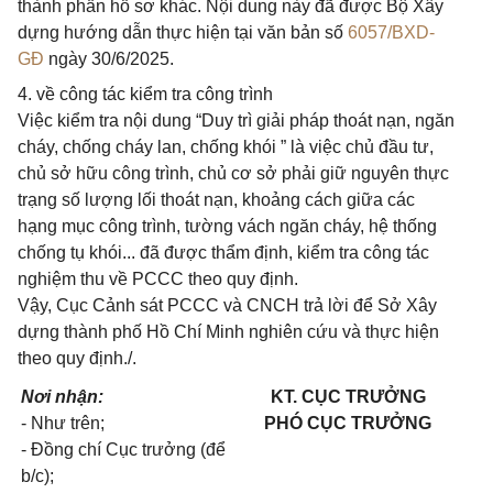
thành phần hồ sơ khác. Nội dung này đã được Bộ Xây
dựng hướng dẫn thực hiện tại văn bản số
6057/BXD-
GĐ
ngày 30/6/2025.
4. về công tác kiểm tra công trình
Việc kiểm tra nội dung “Duy trì giải pháp thoát nạn, ngăn
cháy, chống cháy lan, chống khói ” là việc chủ đầu tư,
chủ sở hữu công trình, chủ cơ sở phải giữ nguyên thực
trạng số lượng lối thoát nạn, khoảng cách giữa các
hạng mục công trình, tường vách ngăn cháy, hệ thống
chống tụ khói... đã được thẩm định, kiểm tra công tác
nghiệm thu về PCCC theo quy định.
Vậy, Cục Cảnh sát PCCC và CNCH trả lời để Sở Xây
dựng thành phố Hồ Chí Minh nghiên cứu và thực hiện
theo quy định./.
Nơi nhận:
KT. CỤC TRƯỞNG
- Như trên;
PHÓ CỤC TRƯỞNG
- Đồng chí Cục trưởng (để
b/c);