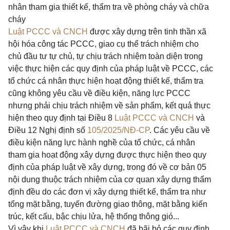
nhân tham gia thiết kế, thẩm tra về phòng cháy và chữa
cháy
Luật PCCC và CNCH
được xây dựng trên tinh thần xã
hội hóa công tác PCCC, giao cụ thể trách nhiệm cho
chủ đầu tư tự chủ, tự chịu trách nhiệm toàn diện trong
việc thực hiện các quy định của pháp luật về PCCC, các
tổ chức cá nhân thực hiện hoạt động thiết kế, thẩm tra
cũng không yêu cầu về điều kiện, năng lực PCCC
nhưng phải chịu trách nhiệm về sản phẩm, kết quả thực
hiện theo quy định tại Điều 8
Luật PCCC và CNCH
và
Điều 12 Nghị định số
105/2025/NĐ-CP
. Các yêu cầu về
điều kiện năng lực hành nghề của tổ chức, cá nhân
tham gia hoạt động xây dựng được thực hiện theo quy
định của pháp luật về xây dựng, trong đó về cơ bản 05
nội dung thuộc trách nhiệm của cơ quan xây dựng thẩm
định đều do các đơn vị xây dựng thiết kế, thẩm tra như
tổng mặt bằng, tuyến đường giao thông, mặt bằng kiến
trúc, kết cấu, bậc chịu lửa, hệ thống thông gió...
Vì vậy khi
Luật PCCC và CNCH
đã bãi bỏ các quy định