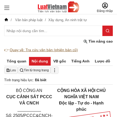
Đăng nhập
Văn bản pháp luật
Xây dựng,
An ninh trật tự
Tìm nâng cao
👉
Quay về: Tra cứu văn bản (phiên bản cũ)
Tổng quan
Nội dung
VB gốc
Tiếng Anh
Lược đồ
Lưu
Tìm từ trong trang
Tình trạng hiệu lực:
Đã biết
BỘ CÔNG AN
CỘNG HÒA XÃ HỘI CHỦ
CỤC CẢNH SÁT PCCC
NGHĨA VIỆT NAM
VÀ CNCH
Độc lập - Tự do - Hạnh
__________
phúc
Số: 2505/PCCC&CNCH-
______________________