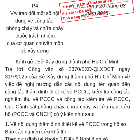
P4
Hà Nội, ngày 20 tháng 08
Hiệu lực: Đã biết
Tình trạng hiệu lực: Đã biết
V/v trao đổi một số nội
năm 2025
dung về công tác
phòng cháy và chữa cháy
thuộc trách nhiệm
của cơ quan chuyên môn
về xây dựng
Kính gửi: Sở Xây dựng thành phố Hồ Chí Minh
Trả lời Công văn số 2370/SXD-QLXDCT ngày
31/7/2025 của Sở Xây dựng thành phố Hồ Chí Minh về
việc đề nghị hướng dẫn các nội dung liên quan đến
công tác thẩm định thiết kế về PCCC, kiểm tra công tác
nghiệm thu về PCCC và công tác kiểm tra về PCCC,
Cục Cảnh sát phòng cháy, chữa cháy và cứu nạn, cứu
hộ (PCCC và CNCH) có ý kiến như sau:
1. Về nội dung thẩm định thiết kế về PCCC trong hồ sơ
Báo cáo nghiên cứu khả thi
Theo quy định tại khoản 1 Điều 6 Nghị định số