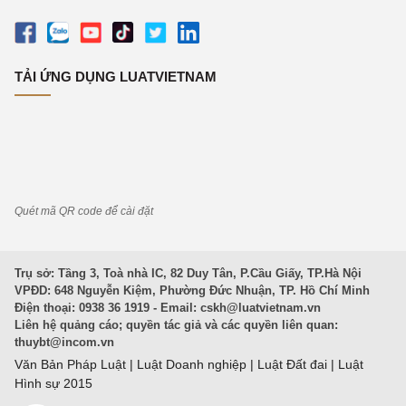
TẢI ỨNG DỤNG LUATVIETNAM
Quét mã QR code để cài đặt
Trụ sở: Tầng 3, Toà nhà IC, 82 Duy Tân, P.Cầu Giấy, TP.Hà Nội
VPĐD: 648 Nguyễn Kiệm, Phường Đức Nhuận, TP. Hồ Chí Minh
Điện thoại: 0938 36 1919 - Email:
cskh@luatvietnam.vn
Liên hệ quảng cáo; quyền tác giả và các quyền liên quan:
thuybt@incom.vn
Văn Bản Pháp Luật
|
Luật Doanh nghiệp
|
Luật Đất đai
|
Luật
Hình sự 2015