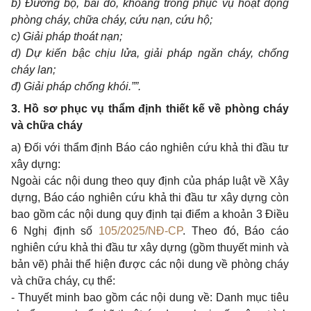
b)
Đường bộ, bãi đô, khoảng trống phục vụ hoạt động
phòng cháy, chữa cháy, cứu nạn, cứu hộ;
c)
Giải pháp thoát nạn;
d)
Dự kiến bậc chịu lửa, giải pháp ngăn cháy, chống
cháy lan;
đ) Giải pháp chống khói.””.
3.
Hồ sơ phục vụ thẩm định thiết kế về phòng cháy
và chữa cháy
a)
Đối với thẩm định Báo cáo nghiên cứu khả thi đầu tư
xây dựng:
Ngoài các nội dung theo quy định của pháp luật về Xây
dựng, Báo cáo nghiên cứu khả thi đầu tư xây dựng còn
bao gồm các nội dung quy định tại điểm a khoản 3 Điều
6 Nghị định số
105/2025/NĐ-CP
. Theo đó, Báo cáo
nghiên cứu khả thi đầu tư xây dựng (gồm thuyết minh và
bản vẽ) phải thể hiện được các nội dung về phòng cháy
và chữa cháy, cụ thể:
-
Thuyết minh bao gồm các nội dung về: Danh mục tiêu