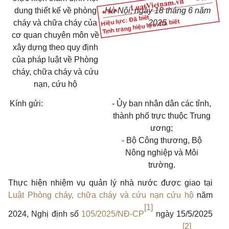
dung thiết kế về phòng
Hà Nội, ngày 1
8
tháng 6 năm
Hiệu lực: Đã biết
Tình trạng hiệu lực: Đã biết
cháy và chữa cháy của
2025
cơ quan chuyên môn về
xây dựng theo quy định
của pháp luật về Phòng
cháy, chữa cháy và cứu
nạn, cứu hộ
Kính gửi:
- Ủy ban nhân dân các tỉnh,
thành phố trực thuộc Trung
ương;
- Bộ Công thương, Bộ
Nông nghiệp và Môi
trường.
Thực hiện nhiệm vụ quản lý nhà nước được giao tại
Luật Phòng cháy, chữa cháy và cứu nạn cứu hộ
năm
[1]
2024, Nghị định số
105/2025/NĐ-CP
ngày 15/5/2025
[2]