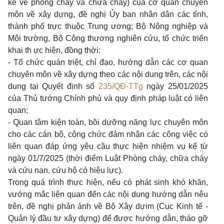
kế về phòng cháy và chữa cháy) của cơ quan chuyên
môn về xây dựng, đề nghị Ủy ban nhân dân các tỉnh,
thành phố trực thuộc Trung ương; Bộ Nông nghiệp và
Môi trường, Bộ Công thương nghiên cứu, tổ chức triển
khai th ực hiện, đồng thời:
-
Tổ chức quán triệt, chỉ đạo, hướng dẫn các cơ quan
chuyên môn về xây dựng theo các nội dung trên, các nội
dung tại Quyết định số
235/QĐ-TTg
ngày 25/01/2025
của Thủ tướng Chính phủ và quy định pháp luật có liên
quan;
-
Quan tâm kiện toàn, bồi dưỡng năng lực chuyên môn
cho các cán bộ, công chức đảm nhận các công việc có
liên quan đáp ứng yêu cầu thực hiện nhiệm vụ kể từ
ngày 01/7/2025 (thời điểm Luật Phòng cháy, chữa cháy
và cứu nạn, cứu hộ có hiệu lực).
Trong quá trình thực hiện, nếu có phát sinh khó khăn,
vướng mắc liên quan đến các nội dung hướng dẫn nêu
trên, đề nghị phản ánh về Bộ Xây dựim (Cục Kinh tế -
Quản lý đầu tư xây dựng) để được hướng dẫn, tháo gỡ