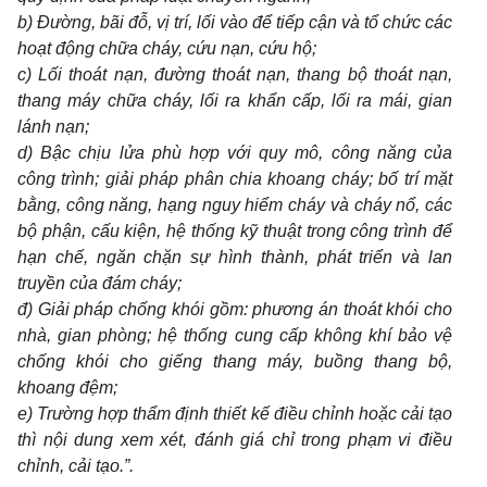
b)
Đường, bãi đỗ, vị trí, lối vào để tiếp cận và tổ chức các
hoạt động chữa cháy, cứu nạn, cứu hộ;
c)
Lối thoát nạn, đường thoát nạn, thang bộ thoát nạn,
thang máy chữa cháy, lối ra khẩn cấp, lối ra mái, gian
lánh nạn;
d)
Bậc chịu lửa phù hợp với quy mô, công năng của
công trình; giải pháp phân chia khoang cháy; bố trí mặt
bằng, công năng, hạng nguy hiểm cháy và cháy nổ, các
bộ phận, cấu kiện, hệ thống kỹ thuật trong công trình để
hạn chế, ngăn chặn sự hình thành, phát triển và lan
truyền của đám cháy;
đ) Giải pháp chống khói gồm: phương án thoát khói cho
nhà, gian phòng; hệ thống cung cấp không khí bảo vệ
chống khói cho giếng thang máy, buồng thang bộ,
khoang đệm;
e)
Trường hợp thẩm định thiết kế điều chỉnh hoặc cải tạo
thì nội dung xem xét, đánh giá chỉ trong phạm vi điều
chỉnh, cải tạo.”.