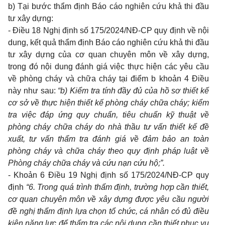
b) Tại bước thẩm định Báo cáo nghiên cứu khả thi đầu
tư xây dựng:
-
Điều 18 Nghị định số 175/2024/NĐ-CP quy định về nội
dung, kết quả thẩm định Báo cáo nghiên cứu khả thi đầu
tư xây dựng của cơ quan chuyên môn về xây dựng,
trong đó nội dung đánh giá việc thực hiện các yêu cầu
về phòng cháy và chữa cháy tại điểm b khoản 4 Điều
này như sau:
“b) Kiểm tra tính đầy đủ của hồ sơ thiết kế
cơ sở về thực hiện thiết kế phòng cháy chữa cháy; kiểm
tra việc đáp ứng quy chuẩn, tiêu chuẩn kỹ thuật về
phòng cháy chữa cháy do nhà thầu tư vấn thiết kế đề
xuất, tư vấn thẩm tra đánh giá về đảm bảo an toàn
phòng cháy và chữa cháy theo quy định pháp luật về
Phòng cháy chữa cháy và cứu nạn cứu hộ;”.
-
Khoản 6 Điều 19 Nghị định số 175/2024/NĐ-CP quy
định
“6. Trong quá trình thẩm định, trường hợp cần thiết,
cơ quan chuyên môn về xây dựng được yêu cầu người
đề nghị thẩm định lựa chọn tổ chức, cá nhân có đủ điều
kiện năng lực để thẩm tra các nội dung cần thiết phục vụ