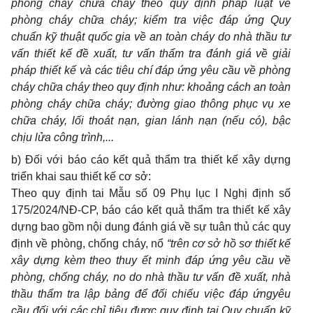
phòng cháy chữa cháy theo quy định pháp luật về
phòng cháy chữa cháy; kiểm tra việc đáp ứng Quy
chuẩn kỹ thuật quốc gia về an toàn cháy do nhà thầu tư
vấn thiết kế đề xuất, tư vấn thẩm tra đánh giá về giải
pháp thiết kế và các tiêu chí đáp ứng yêu cầu về phòng
cháy chữa cháy theo quy định như: khoảng cách an toàn
phòng cháy chữa cháy; đường giao thông phục vụ xe
chữa cháy, lối thoát nạn, gian lánh nạn (nếu có), bậc
chịu lửa công trình,...
b)
Đối với báo cáo kết quả thẩm tra thiết kế xây dựng
triển khai sau thiết kế cơ sở:
Theo quy định tai Mẫu số 09 Phụ lục I Nghị định số
175/2024/NĐ-CP, báo cáo kết quả thẩm tra thiết kế xây
dựng bao gồm nội dung đánh giá về sự tuân thủ các quy
định về phòng, chống cháy, nổ
“trên cơ sở hồ sơ thiết kế
xây dựng kèm theo thuy ết minh đáp ứng yêu cầu về
phòng, chống cháy, no do nhà thầu tư vấn đề xuất, nhà
thầu thẩm tra lập bảng để đối chiếu việc đáp ứngyêu
cầu đối với các chỉ tiêu được quy định tại Quy chuẩn kỹ