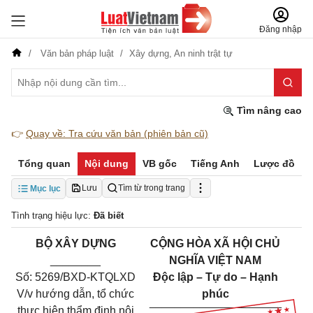
Đăng nhập
Văn bản pháp luật
Xây dựng,
An ninh trật tự
Tìm nâng cao
👉
Quay về: Tra cứu văn bản (phiên bản cũ)
Tổng quan
Nội dung
VB gốc
Tiếng Anh
Lược đồ
Lưu
Tìm từ trong trang
Mục lục
Tình trạng hiệu lực:
Đã biết
BỘ XÂY DỰNG
CỘNG HÒA XÃ HỘI CHỦ
________
NGHĨA VIỆT NAM
Số: 5269/BXD-KTQLXD
Độc lập – Tự do – Hạnh
V/v hướng dẫn, tổ chức
phúc
_____________________
thực hiện thẩm định nội