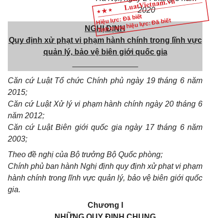
2020
Hiệu lực: Đã biết
Tình trạng hiệu lực: Đã biết
NGHỊ ĐỊNH
Quy định xử phạt vi phạm hành chính trong lĩnh vực
quản lý, bảo vệ biên giới quốc gia
_______________
Căn cứ Luật Tổ chức Chính phủ ngày 19 tháng 6 năm
2015;
Căn cứ Luật Xử lý vi phạm hành chính ngày 20 tháng 6
năm 2012;
Căn cứ Luật Biên giới quốc gia ngày 17 tháng 6 năm
2003;
Theo đề nghị của Bộ trưởng Bộ Quốc phòng;
Chính phủ ban hành Nghị định quy định xử phạt vi phạm
hành chính trong lĩnh vực quản lý, bảo vệ biên giới quốc
gia.
Chương I
NHỮNG QUY ĐỊNH CHUNG