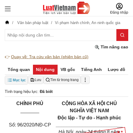
Đăng nhập
Văn bản pháp luật
Vi phạm hành chính,
An ninh quốc gia
Tìm nâng cao
👉
Quay về: Tra cứu văn bản (phiên bản cũ)
Tổng quan
Nội dung
VB gốc
Tiếng Anh
Lược đồ
Lưu
Tìm từ trong trang
Mục lục
Tình trạng hiệu lực:
Đã biết
CHÍNH PHỦ
CỘNG HÒA XÃ HỘI CHỦ
_______
NGHĨA VIỆT NAM
Độc lập - Tự do - Hạnh phúc
Số: 96/2020/NĐ-CP
_______________________
__
Hà Nội, ngày
24
tháng 8 năm