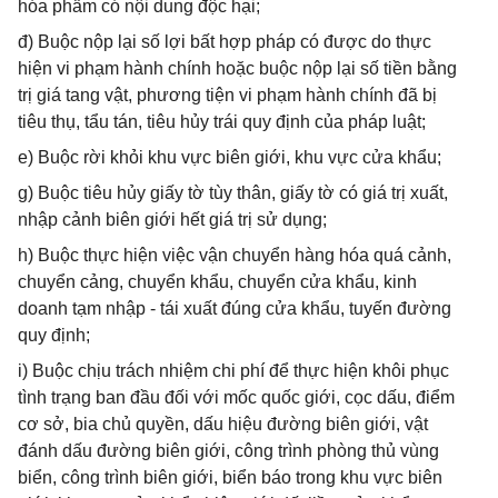
hóa phẩm có nội dung độc hại;
đ) Buộc nộp lại số lợi bất hợp pháp có được do thực
hiện vi phạm hành chính hoặc buộc nộp lại số tiền bằng
trị giá tang vật, phương tiện vi phạm hành chính đã bị
tiêu thụ, tẩu tán, tiêu hủy trái quy định của pháp luật;
e) Buộc rời khỏi khu vực biên giới, khu vực cửa khẩu;
g) Buộc tiêu hủy giấy tờ tùy thân, giấy tờ có giá trị xuất,
nhập cảnh biên giới hết giá trị sử dụng;
h) Buộc thực hiện việc vận chuyển hàng hóa quá cảnh,
chuyển cảng, chuyển khẩu, chuyển cửa khẩu, kinh
doanh tạm nhập - tái xuất đúng cửa khẩu, tuyến đường
quy định;
i) Buộc chịu trách nhiệm chi phí để thực hiện khôi phục
tình trạng ban đầu đối với mốc quốc giới, cọc dấu, điểm
cơ sở, bia chủ quyền, dấu hiệu đường biên giới, vật
đánh dấu đường biên giới, công trình phòng thủ vùng
biển, công trình biên giới, biển báo trong khu vực biên