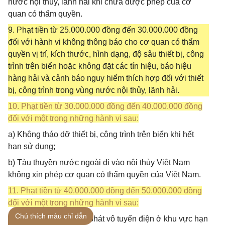
nước nội thủy, lãnh hải khi chưa được phép của cơ
quan có thẩm quyền.
9. Phạt tiền từ 25.000.000 đồng đến 30.000.000 đồng
đối với hành vi không thông báo cho cơ quan có thẩm
quyền vị trí, kích thước, hình dạng, độ sâu thiết bị, công
trình trên biển hoặc không đặt các tín hiệu, báo hiệu
hàng hải và cảnh báo nguy hiểm thích hợp đối với thiết
bị, công trình trong vùng nước nội thủy, lãnh hải.
10. Phạt tiền từ 30.000.000 đồng đến 40.000.000 đồng
đối với một trong những hành vi sau:
a) Không tháo dỡ thiết bị, công trình trên biển khi hết
hạn sử dụng;
b) Tàu thuyền nước ngoài đi vào nội thủy Việt Nam
không xin phép cơ quan có thẩm quyền của Việt Nam.
11. Phạt tiền từ 40.000.000 đồng đến 50.000.000 đồng
đối với một trong những hành vi sau:
Chú thích màu chỉ dẫn
a) Sử dụng thiết bị thu phát vô tuyến điện ở khu vực hạn