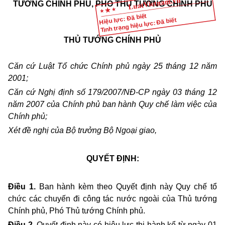
TƯỚNG CHÍNH PHỦ, PHÓ THỦ TƯỚNG CHÍNH PHỦ
Hiệu lực: Đã biết
Tình trạng hiệu lực: Đã biết
THỦ TƯỚNG CHÍNH PHỦ
Căn cứ Luật Tổ chức Chính phủ ngày 25 tháng 12 năm
2001;
Căn cứ Nghị định số 179/2007/NĐ-CP ngày 03 tháng 12
năm 2007 của Chính phủ ban hành Quy chế làm việc của
Chính phủ;
Xét đề nghị của Bộ trưởng Bộ Ngoại giao,
QUYẾT ĐỊNH:
Điều 1.
Ban hành kèm theo Quyết định này Quy chế tổ
chức các chuyến đi công tác nước ngoài của Thủ tướng
Chính phủ, Phó Thủ tướng Chính phủ.
Điều 2.
Quyết định này có hiệu lực thi hành kể từ ngày 01