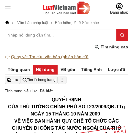
Đăng nhập
Văn bản pháp luật
Bảo hiểm,
Y tế-Sức khỏe
Tìm nâng cao
👉
Quay về: Tra cứu văn bản (phiên bản cũ)
Tổng quan
Nội dung
VB gốc
Tiếng Anh
Lược đồ
Lưu
Tìm từ trong trang
Tình trạng hiệu lực:
Đã biết
QUYẾT ĐỊNH
CỦA THỦ TƯỚNG CHÍNH PHỦ
SỐ 123/2009/QĐ-TTg
NGÀY 15 THÁNG 10 NĂM 2009
VỀ VIỆC BAN HÀNH QUY CHẾ TỔ CHỨC CÁC
CHUYẾN ĐI CÔNG TÁC NƯỚC NGOÀI CỦA THỦ