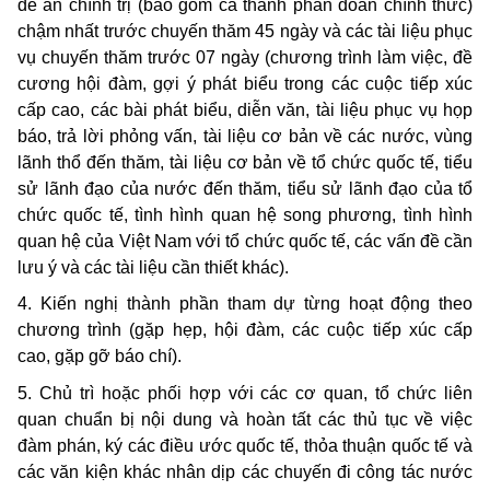
đề án chính trị (bao gồm cả thành phần đoàn chính thức)
chậm nhất trước chuyến thăm 45 ngày và các tài liệu phục
vụ chuyến thăm trước 07 ngày (chương trình làm việc, đề
cương hội đàm, gợi ý phát biểu trong các cuộc tiếp xúc
cấp cao, các bài phát biểu, diễn văn, tài liệu phục vụ họp
báo, trả lời phỏng vấn, tài liệu cơ bản về các nước, vùng
lãnh thổ đến thăm, tài liệu cơ bản về tổ chức quốc tế, tiểu
sử lãnh đạo của nước đến thăm, tiểu sử lãnh đạo của tổ
chức quốc tế, tình hình quan hệ song phương, tình hình
quan hệ của Việt Nam với tổ chức quốc tế, các vấn đề cần
lưu ý và các tài liệu cần thiết khác).
4. Kiến nghị thành phần tham dự từng hoạt động theo
chương trình (gặp hẹp, hội đàm, các cuộc tiếp xúc cấp
cao, gặp gỡ báo chí).
5. Chủ trì hoặc phối hợp với các cơ quan, tổ chức liên
quan chuẩn bị nội dung và hoàn tất các thủ tục về việc
đàm phán, ký các điều ước quốc tế, thỏa thuận quốc tế và
các văn kiện khác nhân dịp các chuyến đi công tác nước