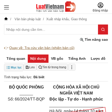
Đăng nhập
Văn bản pháp luật
Xuất nhập khẩu,
Giao thông
Tìm nâng cao
👉
Quay về: Tra cứu văn bản (phiên bản cũ)
Tổng quan
Nội dung
VB gốc
Tiếng Anh
Lược đồ
Lưu
Tìm từ trong trang
Mục lục
Tình trạng hiệu lực:
Đã biết
BỘ QUỐC PHÒNG
CỘNG HÒA XÃ HỘI CHỦ
______
NGHĨA VIỆT NAM
Số: 66/2024/TT-BQP
Độc lập - Tự do - Hạnh phúc
________________________
Hà Nội, ngày 14 tháng 10 năm