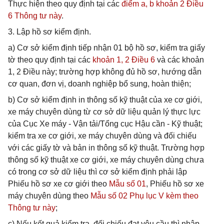
Thực hiện theo quy định tại các
điểm a, b khoản 2 Điều
6 Thông tư này
.
3. Lập hồ sơ kiểm định.
a) Cơ sở kiểm định tiếp nhận 01 bộ hồ sơ, kiểm tra giấy
tờ theo quy định tại các
khoản 1, 2 Điều 6
và các khoản
1, 2 Điều này; trường hợp không đủ hồ sơ, hướng dẫn
cơ quan, đơn vị, doanh nghiệp bổ sung, hoàn thiện;
b) Cơ sở kiểm định in thông số kỹ thuật của xe cơ giới,
xe máy chuyên dùng từ cơ sở dữ liệu quản lý thực lực
của Cục Xe máy - Vận tải/Tổng cục Hậu cần - Kỹ thuật;
kiểm tra xe cơ giới, xe máy chuyên dùng và đối chiếu
với các giấy tờ và bản in thông số kỹ thuật. Trường hợp
thông số kỹ thuật xe cơ giới, xe máy chuyên dùng chưa
có trong cơ sở dữ liệu thì cơ sở kiểm định phải lập
Phiếu hồ sơ xe cơ giới theo
Mẫu số 01
, Phiếu hồ sơ xe
máy chuyên dùng theo
Mẫu số 02 Phụ lục V kèm theo
Thông tư này
;
c) Nếu kết quả kiểm tra, đối chiếu đạt yêu cầu thì nhập