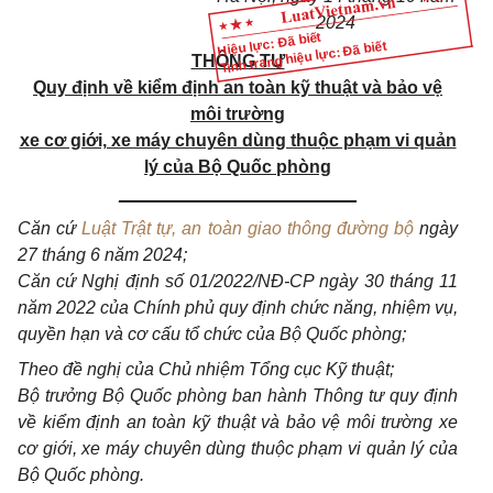
2024
Hiệu lực: Đã biết
Tình trạng hiệu lực: Đã biết
THÔNG TƯ
Quy định về kiểm định an toàn kỹ thuật và bảo vệ
môi trường
xe cơ giới, xe máy chuyên dùng thuộc phạm vi quản
lý của Bộ Quốc phòng
________________________
Căn cứ
Luật Trật tự, an toàn giao thông đường bộ
ngày
27 tháng 6 năm 2024;
Căn cứ
Nghị định số 01/2022/NĐ-CP ngày 30 th
áng 11
năm 2022 của Chính phủ quy định chức năng, nhiệm vụ,
quyền hạn và cơ cấu tổ chức của Bộ Quốc phòng;
Theo đề nghị của Chủ nhiệm Tổng cục Kỹ thuật;
Bộ trưởng Bộ Quốc phòng ban hành Thông tư quy định
về kiểm định an toàn kỹ thuật và bảo vệ môi trường xe
cơ giới, xe máy chuyên dùng thuộc phạm vi quản lý của
Bộ Quốc phòng.