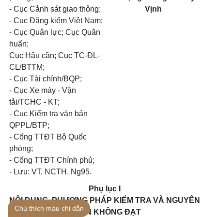
- Cục Cảnh sát giao thông;
Vịnh
- Cục Đăng kiểm Việt Nam;
- Cục Quân lực; Cục Quân
huấn;
Cục Hậu cần; Cục TC-ĐL-
CL/BTTM;
- Cục Tài chính/BQP;
- Cục Xe máy - Vận
tải/TCHC - KT;
- Cục Kiểm tra văn bản
QPPL/BTP;
- Cổng TTĐT Bộ Quốc
phòng;
- Cổng TTĐT Chính phủ;
- Lưu: VT, NCTH. Ng95.
Phụ lục I
NỘI DUNG, PHƯƠNG PHÁP KIỂM TRA VÀ NGUYÊN
Chú thích màu chỉ dẫn
NHÂN KHÔNG ĐẠT