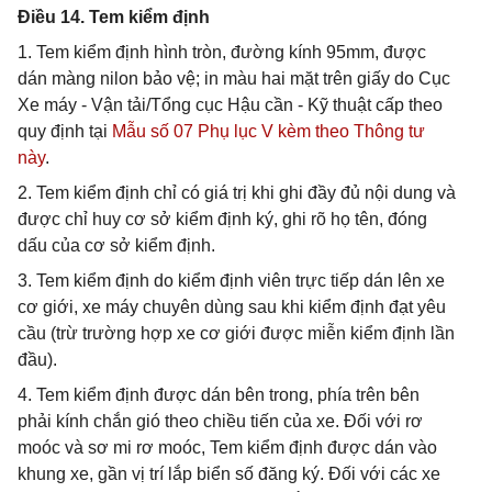
Điều 14. Tem kiểm định
1. Tem kiểm định hình tròn, đường kính 95mm, được
dán màng nilon bảo vệ; in màu hai mặt trên giấy do Cục
Xe máy - Vận tải/Tổng cục Hậu cần - Kỹ thuật cấp theo
quy định tại
Mẫu số 07 Phụ lục V kèm theo Thông tư
này
.
2. Tem kiểm định chỉ có giá trị khi ghi đầy đủ nội dung và
được chỉ huy cơ sở kiểm định ký, ghi rõ họ tên, đóng
dấu của cơ sở kiểm định.
3. Tem kiểm định do kiểm định viên trực tiếp dán lên xe
cơ giới, xe máy chuyên dùng sau khi kiểm định đạt yêu
cầu (trừ trường hợp xe cơ giới được miễn kiểm định lần
đầu).
4. Tem kiểm định được dán bên trong, phía trên bên
phải kính chắn gió theo chiều tiến của xe. Đối với rơ
moóc và sơ mi rơ moóc, Tem kiểm định được dán vào
khung xe, gần vị trí lắp biển số đăng ký. Đối với các xe