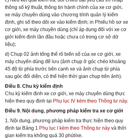
thông số kỹ thuật, thông tin hành chính của xe cơ giới,
xe máy chuyên dùng vào chương trình quản lý kiểm
định, ghi sổ theo dõi xe vào kiểm định; in Phiếu hồ sơ xe
cơ giới, xe máy chuyên dùng (chỉ áp dụng đối với xe cơ
giới kiểm định lần đầu hoặc chưa có trong cơ sở dữ
liệu);
d) Chụp 02 ảnh tổng thể rõ biển số của xe cơ giới, xe
máy chuyên dùng để lưu (ảnh chụp ở góc chéo khoảng
45 độ từ phía trước bên cạnh xe và ảnh chụp từ phía
sau góc đối diện, có thể hiện thời gian chụp trên ảnh).
Điều 8. Chu kỳ kiểm định
Chu kỳ kiểm định xe cơ giới, xe máy chuyên dùng thực
hiện theo quy định tại
Phụ lục IV kèm theo Thông tư này
.
Điều 9. Nội dung, phương pháp kiểm tra xe cơ giới
1. Nội dung, phương pháp kiểm tra thực hiện theo quy
định tại Bảng 1
Phụ lục I kèm theo Thông tư này
và thời
gian kiểm tra không quá 30 phút/xe.