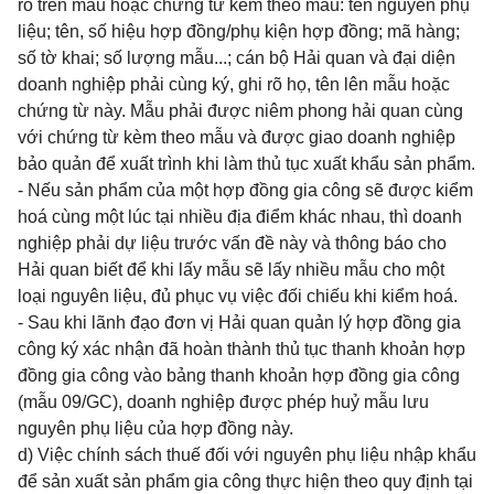
rõ trên mẫu hoặc chứng từ kèm theo mẫu: tên nguyên phụ
liệu; tên, số hiệu hợp đồng/phụ kiện hợp đồng; mã hàng;
số tờ khai; số lượng mẫu...; cán bộ Hải quan và đại diện
doanh nghiệp phải cùng ký, ghi rõ họ, tên lên mẫu hoặc
chứng từ này. Mẫu phải được niêm phong hải quan cùng
với chứng từ kèm theo mẫu và được giao doanh nghiệp
bảo quản để xuất trình khi làm thủ tục xuất khẩu sản phẩm.
- Nếu sản phẩm của một hợp đồng gia công sẽ được kiểm
hoá cùng một lúc tại nhiều địa điểm khác nhau, thì doanh
nghiệp phải dự liệu trước vấn đề này và thông báo cho
Hải quan biết để khi lấy mẫu sẽ lấy nhiều mẫu cho một
loại nguyên liệu, đủ phục vụ việc đối chiếu khi kiểm hoá.
- Sau khi lãnh đạo đơn vị Hải quan quản lý hợp đồng gia
công ký xác nhận đã hoàn thành thủ tục thanh khoản hợp
đồng gia công vào bảng thanh khoản hợp đồng gia công
(mẫu 09/GC), doanh nghiệp được phép huỷ mẫu lưu
nguyên phụ liệu của hợp đồng này.
d) Việc chính sách thuế đối với nguyên phụ liệu nhập khẩu
để sản xuất sản phẩm gia công thực hiện theo quy định tại