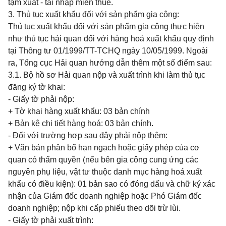
tạm xuất - tái nhập miễn thuế.
3. Thủ tục xuất khẩu đối với sản phẩm gia công:
Thủ tục xuất khẩu đối với sản phẩm gia công thực hiện
như thủ tục hải quan đối với hàng hoá xuẩt khẩu quy định
tại Thông tư 01/1999/TT-TCHQ ngày 10/05/1999. Ngoài
ra, Tổng cục Hải quan hướng dẫn thêm một số điểm sau:
3.1. Bộ hồ sơ Hải quan nộp và xuất trình khi làm thủ tục
đăng ký tờ khai:
- Giấy tờ phải nộp:
+ Tờ khai hàng xuất khẩu: 03 bản chính
+ Bản kê chi tiết hàng hoá: 03 bản chính.
- Đối với trường hợp sau đây phải nộp thêm:
+ Văn bản phân bổ hạn ngạch hoặc giấy phép của cơ
quan có thẩm quyền (nếu bên gia công cung ứng các
nguyên phụ liệu, vật tư thuộc danh mục hàng hoá xuất
khẩu có điều kiện): 01 bản sao có đóng dấu và chữ ký xác
nhận của Giám đốc doanh nghiệp hoặc Phó Giám đốc
doanh nghiệp; nộp khi cấp phiếu theo dõi trừ lùi.
- Giấy tờ phải xuất trình: