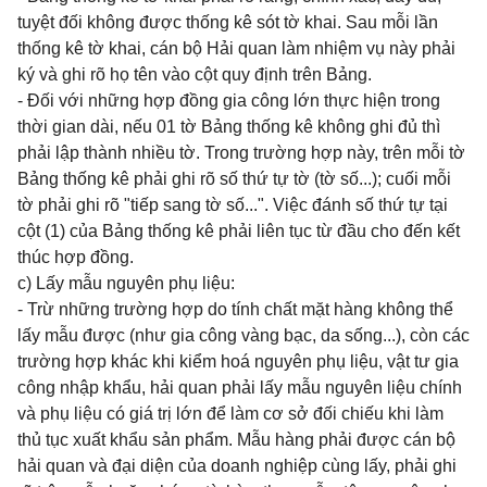
tuyệt đối không được thống kê sót tờ khai. Sau mỗi lần
thống kê tờ khai, cán bộ Hải quan làm nhiệm vụ này phải
ký và ghi rõ họ tên vào cột quy định trên Bảng.
- Đối với những hợp đồng gia công lớn thực hiện trong
thời gian dài, nếu 01 tờ Bảng thống kê không ghi đủ thì
phải lập thành nhiều tờ. Trong trường hợp này, trên mỗi tờ
Bảng thống kê phải ghi rõ số thứ tự tờ (tờ số...); cuối mỗi
tờ phải ghi rõ "tiếp sang tờ số...". Việc đánh số thứ tự tại
cột (1) của Bảng thống kê phải liên tục từ đầu cho đến kết
thúc hợp đồng.
c) Lấy mẫu nguyên phụ liệu:
- Trừ những trường hợp do tính chất mặt hàng không thể
lấy mẫu được (như gia công vàng bạc, da sống...), còn các
trường hợp khác khi kiểm hoá nguyên phụ liệu, vật tư gia
công nhập khẩu, hải quan phải lấy mẫu nguyên liệu chính
và phụ liệu có giá trị lớn để làm cơ sở đối chiếu khi làm
thủ tục xuất khẩu sản phẩm. Mẫu hàng phải được cán bộ
hải quan và đại diện của doanh nghiệp cùng lấy, phải ghi