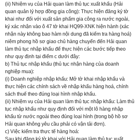
(ii) Nhiệm vụ của Hải quan làm thủ tục xuất khẩu (Hải
quan quản lý hợp đồng gia công): Thực hiện đăng ký tờ
khai như đối với xuất sản phẩm gia công ra nước ngoài,
ký xác nhận vào ô 47 tờ khai HQ99-XNK hiện hành (xác
nhận này không bao hàm nội dung đã kiểm tra hàng hoá)
niêm phong hồ sơ giao chủ hàng chuyển đến Hải quan
làm thủ tục nhập khẩu để thực hiện các bước tiếp theo
như quy định tại điểm c dưới đây:
b) Thủ tục nhập khẩu (thủ tục nhận hàng của doanh
nghiệp mua):
(i) Doanh nghiệp nhập khẩu: Mở tờ khai nhập khẩu và
thực hiện các chính sách về nhập khẩu hàng hoá, chính
sách thuế theo đúng loại hình nhập khẩu.
(ii) Nhiệm vụ của Hải quan làm thủ tục nhập khẩu: Làm thủ
tục nhập khẩu như quy định đối với một lô hàng nhập
khẩu từ nước ngoài theo đúng loại hình (trong bộ hồ sơ
Hải quan không yêu cầu phải có vận tải đơn).
c) Việc kiểm tra thực tế hàng hoá:
Sau khi đăng ký tờ khai với Hải quan làm thủ tục xuất,