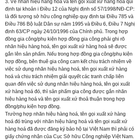
3. Về nhãn hiệu hàng hoá và tên gọi xuất xứ hàng hoá qui
định tại khoản i Điều 12 của Nghị định số 57/1998/NĐ-CP:
là đối tượng sở hữu công nghiệp quy định tại Điều 785 và
Điều 786 Bộ luật Dân sự năm 1995 và Điều 6, Điều 7 Nghị
định 63/CP ngày 24/10/1996 của Chính phủ. Trong hợp
đồng gia công/phụ kiện hợp đồng gia công phải ghi rõ
nhãn hiệu hàng hoá, tên gọi xuất xứ hàng hoá
sẽ được
gắn lên sản phẩm. Nếu trong hợp đồng gia công/phụ kiện
hợp đồng, bên thuê gia công cam kết chịu trách nhiệm về
việc sử dụng
nhãn hiệu hàng hoá, tên gọi xuất xứ hàng
hoá và
chịu trách nhiệm giải quyết các tranh chấp liên
quan đến việc sử dụng nhãn hiệu hàng hoá, tên gọi xuất
xứ hàng hoá đó, thì sản phẩm gia công được gắn nhãn
hiệu hàng hoá và tên gọi xuất xứ thoả thuận trong hợp
đồng/phụ kiện hợp đồng.
Trường hợp nhãn hiệu hàng hoá, tên gọi xuất xứ hàng
hoá đó trùng với nhãn hiệu hàng hoá và tên gọi xuất xứ
hàng hoá đã được đăng ký bảo hộ tại Việt Nam thì phải có
giấy chứng nhận của Cục Sở hữu Công nghiệp Việt Nam.