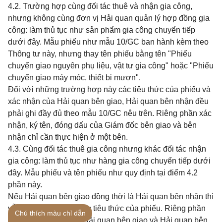
4.2. Trường hợp cùng đối tác thuê và nhận gia công,
nhưng không cùng đơn vị Hải quan quản lý hợp đồng gia
công: làm thủ tục như sản phẩm gia công chuyển tiếp
dưới đây. Mẫu phiếu như mẫu 10/GC ban hành kèm theo
Thông tư này, nhưng thay tên phiếu bằng tên "Phiếu
chuyển giao nguyên phụ liệu, vật tư gia công" hoặc "Phiếu
chuyển giao máy móc, thiết bị mượn".
Đối với những trường hợp này các tiêu thức của phiếu và
xác nhận của Hải quan bên giao, Hải quan bên nhận đều
phải ghi đầy đủ theo mẫu 10/GC nêu trên. Riêng phần xác
nhận, ký tên, đóng dấu của Giám đốc bên giao và bên
nhận chỉ cần thực hiện ở một bên.
4.3. Cùng đối tác thuê gia công nhưng khác đối tác nhận
gia công: làm thủ tục như hàng gia công chuyển tiếp dưới
đây. Mẫu phiếu và tên phiếu như quy định tại điểm 4.2
phần này.
Nếu Hải quan bên giao đồng thời là Hải quan bên nhận thì
vẫn phải ghi đầy đủ các tiêu thức của phiếu. Riêng phần
Chú thích màu chỉ dẫn
ký tên, đóng dấu của Hải quan bên giao và Hải quan bên