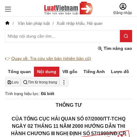
Đăng nhập
Văn bản pháp luật
Xuất nhập khẩu,
Hải quan
Tìm nâng cao
👉
Quay về: Tra cứu văn bản (phiên bản cũ)
Tổng quan
Nội dung
VB gốc
Tiếng Anh
Lược đồ
Lưu
Tìm từ trong trang
Tình trạng hiệu lực:
Đã biết
THÔNG TƯ
CỦA TỔNG CỤC HẢI QUAN SỐ 07/2000/TT-TCHQ
NGÀY 02 THÁNG 11 NĂM 2000 HƯỚNG DẪN THI
HÀNH CHƯƠNG III NGHỊ ĐỊNH SỐ 57/1998/NĐ-CP