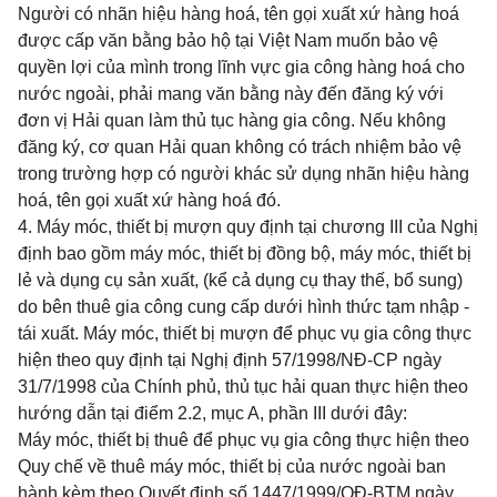
Người có nhãn hiệu hàng hoá, tên gọi xuất xứ hàng hoá
được cấp văn bằng bảo hộ tại Việt Nam muốn bảo vệ
quyền lợi của mình trong lĩnh vực gia công hàng hoá cho
nước ngoài, phải mang văn bằng này đến đăng ký với
đơn vị Hải quan làm thủ tục hàng gia công. Nếu không
đăng ký, cơ quan Hải quan không có trách nhiệm bảo vệ
trong trường hợp có người khác sử dụng nhãn hiệu hàng
hoá, tên gọi xuất xứ hàng hoá đó.
4. Máy móc, thiết bị mượn quy định tại chương III của Nghị
định bao gồm máy móc, thiết bị đồng bộ, máy móc, thiết bị
lẻ và dụng cụ sản xuất, (kể cả dụng cụ thay thế, bổ sung)
do bên thuê gia công cung cấp dưới hình thức tạm nhập -
tái xuất. Máy móc, thiết bị mượn để phục vụ gia công thực
hiện theo quy định tại Nghị định 57/1998/NĐ-CP ngày
31/7/1998 của Chính phủ, thủ tục hải quan thực hiện theo
hướng dẫn tại điểm 2.2, mục A, phần III dưới đây:
Máy móc, thiết bị thuê để phục vụ gia công thực hiện theo
Quy chế về thuê máy móc, thiết bị của nước ngoài ban
hành kèm theo Quyết định số 1447/1999/QĐ-BTM ngày