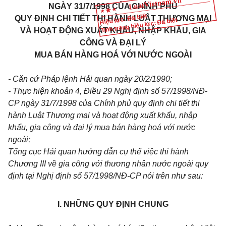
NGÀY 31/7/1998 CỦA CHÍNH PHỦ
Hiệu lực: Đã biết
QUY ĐỊNH CHI TIẾT THI HÀNH LUẬT THƯƠNG MẠI
Tình trạng hiệu lực: Đã biết
VÀ HOẠT ĐỘNG XUẤT KHẨU, NHẬP KHẨU, GIA
CÔNG VÀ ĐẠI LÝ
MUA BÁN HÀNG HOÁ VỚI NƯỚC NGOÀI
- Căn
cứ Pháp lệnh Hải quan ngày 20/2/1990;
- Thực hiện khoản 4, Điều 29 Nghị định số 57/1998/NĐ-
CP ngày 31/7/1998 của Chính phủ quy định chi tiết thi
hành Luật Thương mại và hoạt động xuất khẩu, nhập
khẩu, gia công và đại lý mua bán hàng hoá với nước
ngoài;
Tổng cục Hải quan hướng dẫn cụ thể việc thi hành
Chương III về gia công với thương nhân nước ngoài quy
định tại Nghị định số 57/1998/NĐ-CP nói trên như sau:
I. NHỮNG QUY ĐỊNH CHUNG