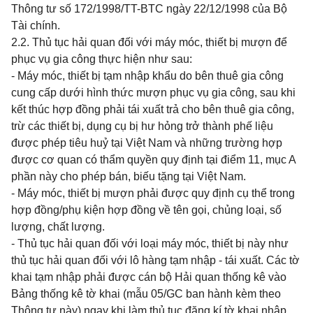
Thông tư số 172/1998/TT-BTC ngày 22/12/1998 của Bộ
Tài chính.
2.2. Thủ tục hải quan đối với máy móc, thiết bị mượn để
phục vụ gia công thực hiện như sau:
- Máy móc, thiết bị tạm nhập khẩu do bên thuê gia công
cung cấp dưới hình thức mượn phục vụ gia công, sau khi
kết thúc hợp đồng phải tái xuất trả cho bên thuê gia công,
trừ các thiết bị, dụng cụ bị hư hỏng trở thành phế liệu
được phép tiêu huỷ tại Việt Nam và những trường hợp
được cơ quan có thẩm quyền quy định tại điểm 11, mục A
phần này cho phép bán, biếu tặng tại Việt Nam.
- Máy móc, thiết bị mượn phải được quy định cụ thể trong
hợp đồng/phụ kiện hợp đồng về tên gọi, chủng loại, số
lượng, chất lượng.
- Thủ tục hải quan đối với loại máy móc, thiết bị này như
thủ tục hải quan đối với lô hàng tạm nhập - tái xuất. Các tờ
khai tạm nhập phải được cán bộ Hải quan thống kê vào
Bảng thống kê tờ khai (mẫu 05/GC ban hành kèm theo
Thông tư này) ngay khi làm thủ tục đăng kí tờ khai nhập