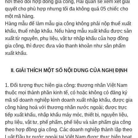
nơi theo dõi hợp đồng gia công, Hải quan sẽ xem xét giải
quyết cho phù hợp nhưng tối đa không quá 05 chiếc cho
một mã hàng.
Hàng mẫu để làm mẫu gia công không phải nộp thuế xuất
khẩu, thuế nhập khẩu. Nếu hàng mẫu xuất khẩu được sản
xuất từ nguyên, phụ liệu, vật tư nhập khẩu của hợp đồng
gia công, thì được đưa vào thanh khoản như sản phẩm
xuất khẩu.
II. GIẢI THÍCH MỘT SỐ NỘI DUNG CỦA NGHỊ ĐỊNH
1. Đối tượng thực hiện gia công: thương nhân Việt Nam
thuộc mọi thành phần kinh tế, có hoặc không có đăng ký
mã số doanh nghiệp kinh doanh xuất nhập khẩu, được gia
công hàng hoá với thương nhân nước ngoài; được trực
tiếp xuất khẩu, nhập khẩu máy móc, thiết bị, nguyên liệu,
phụ liệu, vật tư, phế phẩm, phế liệu và sản phẩm gia công
theo hợp đồng gia công. Các doanh nghiệp thành lập theo
Luật Đầu tư nước ngoài tại Việt Nam được thực hiện hoạt