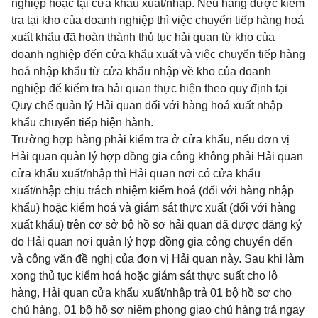
nghiệp hoặc tại cửa khẩu xuất/nhập. Nếu hàng được kiểm
tra tại kho của doanh nghiệp thì việc chuyển tiếp hàng hoá
xuất khẩu đã hoàn thành thủ tục hải quan từ kho của
doanh nghiệp đến cửa khẩu xuất và việc chuyển tiếp hàng
hoá nhập khẩu từ cửa khẩu nhập về kho của doanh
nghiệp để kiểm tra hải quan thực hiện theo quy định tại
Quy chế quản lý Hải quan đối với hàng hoá xuất nhập
khẩu chuyển tiếp hiện hành.
Trường hợp hàng phải kiểm tra ở cửa khẩu, nếu đơn vị
Hải quan quản lý hợp đồng gia công không phải Hải quan
cửa khẩu xuất/nhập thì Hải quan nơi có cửa khẩu
xuất/nhập chịu trách nhiệm kiểm hoá (đối với hàng nhập
khẩu) hoặc kiểm hoá và giám sát thực xuất (đối với hàng
xuất khẩu) trên cơ sở bộ hồ sơ hải quan đã được đăng ký
do Hải quan nơi quản lý hợp đồng gia công chuyển đến
và công văn đề nghị của đơn vị Hải quan này. Sau khi làm
xong thủ tục kiểm hoá hoặc giám sát thực suất cho lô
hàng, Hải quan cửa khẩu xuất/nhập trả 01 bộ hồ sơ cho
chủ hàng, 01 bộ hồ sơ niêm phong giao chủ hàng trả ngay