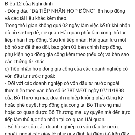
Điều 12 của Nghị định
- Đóng dấu "
Đà TIẾP NHẬN HỢP ĐỒNG
" lên hợp đồng
và các tài liệu khác kèm theo.
Trong thời gian không quá 02 ngày làm việc kể từ khi nhận
đủ hồ sơ hợp lệ, cơ quan Hải quan phải làm xong thủ tục
tiếp nhận hợp đồng. Sau khi tiếp nhận, Hải quan lưu một
bộ hồ sơ để theo dõi, bao gồm 01 bản chính hợp đồng,
phụ kiện hợp đồng gia công kèm theo (nếu có) và bản sao
các chứng từ khác.
c) Tiếp nhận hợp đồng gia công của các doanh nghiệp có
vốn đầu tư nước ngoài:
- Đối với các doanh nghiệp có vốn đầu tư nước ngoài,
thực hiện theo văn bản số 6478TM/ĐT ngày 07/11/1998
của Bộ Thương mại, doanh nghiệp không phải đăng ký
hoặc phê duyệt hợp đồng gia công tại Bộ Thương mại
hoặc cơ quan được Bộ Thương mại uỷ quyền mà đến trực
tiếp làm thủ tục tiếp nhận tại cơ quan Hải quan.
- Bộ hồ sơ của các doanh nghiệp có vốn đầu tư nước
ngoài, ngoài các giấy tờ như quy định tại điểm (a) trên đây,