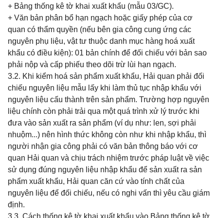
+ Bảng thống kê tờ khai xuất khẩu (mẫu 03/GC).
+ Văn bản phân bổ hạn ngạch hoặc giấy phép của cơ
quan có thẩm quyền (nếu bên gia công cung ứng các
nguyên phụ liệu, vật tư thuộc danh mục hàng hoá xuất
khẩu có điều kiện): 01 bản chính để đối chiếu với bản sao
phải nộp và cấp phiếu theo dõi trừ lùi hạn ngạch.
3.2. Khi kiểm hoá sản phẩm xuất khẩu, Hải quan phải đối
chiếu nguyên liệu mẫu lấy khi làm thủ tục nhập khẩu với
nguyên liệu cấu thành trên sản phẩm. Trường hợp nguyên
liệu chính còn phải trải qua một quá trình xử lý trước khi
đưa vào sản xuất ra sản phẩm (ví dụ như: len, sợi phải
nhuộm...) nên hình thức không còn như khi nhập khẩu, thì
người nhận gia công phải có văn bản thông báo với cơ
quan Hải quan và chịu trách nhiệm trước pháp luật về việc
sử dụng đúng nguyên liệu nhập khẩu để sản xuất ra sản
phẩm xuất khẩu, Hải quan căn cứ vào tính chất của
nguyên liệu để đối chiếu, nếu có nghi vấn thì yêu cầu giám
định.
3.3. Cách thống kê tờ khai xuất khẩu vào Bảng thống kê tờ