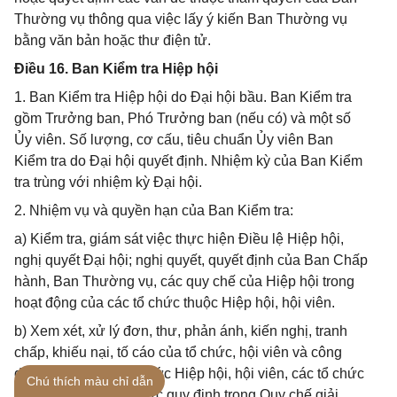
Thường vụ thông qua việc lấy ý kiến Ban Thường vụ
bằng văn bản hoặc thư điện tử.
Điều 16. Ban Kiểm tra Hiệp hội
1. Ban Kiểm tra Hiệp hội do Đại hội bầu. Ban Kiểm tra
gồm Trưởng ban, Phó Trưởng ban (nếu có) và một số
Ủy viên. Số lượng, cơ cấu, tiêu chuẩn Ủy viên Ban
Kiểm tra do Đại hội quyết định. Nhiệm kỳ của Ban Kiểm
tra trùng với nhiệm kỳ Đại hội.
2. Nhiệm vụ và quyền hạn của Ban Kiểm tra:
a) Kiểm tra, giám sát việc thực hiện Điều lệ Hiệp hội,
nghị quyết Đại hội; nghị quyết, quyết định của Ban Chấp
hành, Ban Thường vụ, các quy chế của Hiệp hội trong
hoạt động của các tổ chức thuộc Hiệp hội, hội viên.
b) Xem xét, xử lý đơn, thư, phản ánh, kiến nghị, tranh
chấp, khiếu nại, tố cáo của tổ chức, hội viên và công
dân liên quan tới tổ chức Hiệp hội, hội viên, các tổ chức
Chú thích màu chỉ dẫn
thuộc Hiệp hội đã được quy định trong Quy chế giải