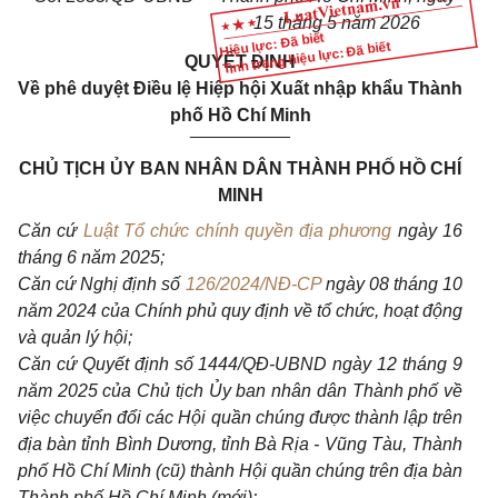
15 tháng 5 năm 2026
Hiệu lực: Đã biết
Tình trạng hiệu lực: Đã biết
QUYẾT ĐỊNH
Về phê duyệt Điều lệ Hiệp hội Xuất nhập khẩu Thành
phố Hồ Chí Minh
__________
CHỦ TỊCH ỦY BAN NHÂN DÂN THÀNH PHỐ HỒ CHÍ
MINH
Căn cứ
Luật Tổ chức chính quyền địa phương
ngày 16
tháng 6 năm 2025;
Căn cứ Nghị định số
126/2024/NĐ-CP
ngày 08 tháng 10
năm 2024 của Chính phủ quy định về tổ chức, hoạt động
và quản lý hội;
Căn cứ Quyết định số 1444/QĐ-UBND ngày 12 tháng 9
năm 2025 của Chủ tịch Ủy ban nhân dân Thành phố về
việc chuyển đổi các Hội quần chúng được thành lập trên
địa bàn tỉnh Bình Dương, tỉnh Bà Rịa - Vũng Tàu, Thành
phố Hồ Chí Minh (cũ) thành Hội quần chúng trên địa bàn
Thành phố Hồ Chí Minh (mới);