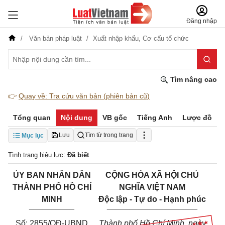
Đăng nhập
Văn bản pháp luật
Xuất nhập khẩu,
Cơ cấu tổ chức
Tìm nâng cao
👉
Quay về: Tra cứu văn bản (phiên bản cũ)
Tổng quan
Nội dung
VB gốc
Tiếng Anh
Lược đồ
Lưu
Tìm từ trong trang
Mục lục
Tình trạng hiệu lực:
Đã biết
ỦY BAN NHÂN DÂN
CỘNG HÒA XÃ HỘI CHỦ
THÀNH PHỐ HỒ CHÍ
NGHĨA VIỆT NAM
MINH
Độc lập - Tự do - Hạnh phúc
__________
____________________
Số: 2855/QĐ-UBND
Thành phố Hồ Chí Minh, ngày