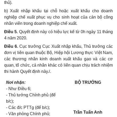
thủ).
b) Xuất nhập khẩu tại chỗ hoặc xuất khẩu cho doanh
nghiệp chế xuất phục vụ cho sinh hoạt của cán bộ công
nhân viên trong doanh nghiệp chế xuất.
Điều 5.
Quyết định này có hiệu lực kể từ 0h ngày 11 tháng
4 năm 2020.
Điều 6.
Cục trưởng Cục Xuất nhập khẩu, Thủ trưởng các
đơn vị liên quan thuộc Bộ, Hiệp hội Lương thực Việt Nam,
các thương nhân kinh doanh xuất khẩu gạo và các cơ
quan, tổ chức, cá nhân khác có liên quan chịu trách nhiệm
thi hành Quyết định này./.
Nơi nhận:
BỘ TRƯỞNG
- Như Điều 6;
- Thủ tướng Chính phủ (để
b/c);
- Các đ/c PTTg (để b/c);
Trần Tuấn Anh
- Văn phòng Chính phủ;