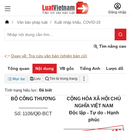
Đăng nhập
Văn bản pháp luật
Xuất nhập khẩu,
COVID-19
Tìm nâng cao
👉
Quay về: Tra cứu văn bản (phiên bản cũ)
Tổng quan
Nội dung
VB gốc
Tiếng Anh
Lược đồ
Lưu
Tìm từ trong trang
Mục lục
Tình trạng hiệu lực:
Đã biết
BỘ CÔNG THƯƠNG
CỘNG HÒA XÃ HỘI CHỦ
___________
NGHĨA VIỆT NAM
Độc lập - Tự do - Hạnh
Số: 1106/QĐ-BCT
phúc
_______________________