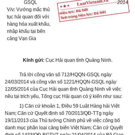
GSQL
2014
V/v: Vướng mắc thủ
Hiệu lực: Đã biết
Tình trạng hiệu lực: Đã biết
tục hải quan đối với
hàng hóa xuất khẩu,
nhập khẩu tại bến
cảng Vạn Gia
Kính gửi:
Cục Hải quan tỉnh Quảng Ninh.
Trả lời công văn số 712/HQQN-GSQL ngày
24/03/2014 và công văn số 1221/HQQN-GSQL ngày
12/05/2014 của Cục Hải quan tỉnh Quảng Ninh về việc
nêu tại trích yếu, Tổng cục Hải quan có ý kiến như sau:
1) Căn cứ khoản 1, Điều 59 Luật Hàng hải Việt
Nam; Căn cứ Quyết định số 70/2013/QĐ-TTg ngày
19/11/2013 của Thủ tướng Chính phủ về việc công bố
danh mục phân loại cảng biển Việt Nam; Căn cứ Quyết
định số 1433/QĐ-BGTVT ngày 21/04/2014 của Bộ Giao