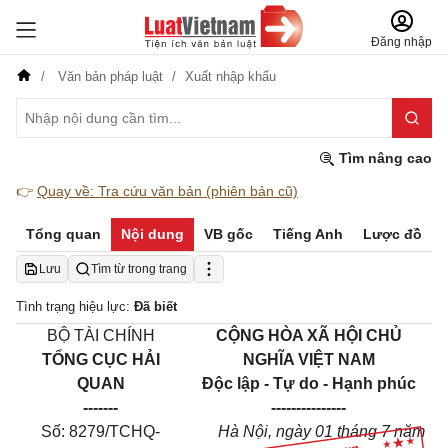
Đăng nhập
Văn bản pháp luật
Xuất nhập khẩu
Tìm nâng cao
👉
Quay về: Tra cứu văn bản (phiên bản cũ)
Tổng quan
Nội dung
VB gốc
Tiếng Anh
Lược đồ
Lưu
Tìm từ trong trang
Tình trạng hiệu lực:
Đã biết
BỘ TÀI CHÍNH
CỘNG HÒA XÃ HỘI CHỦ
TỔNG CỤC HẢI
NGHĨA VIỆT NAM
QUAN
Độc lập - Tự do - Hạnh phúc
-------
---------------
Số: 8279/TCHQ-
Hà Nội, ngày 01 tháng 7 năm