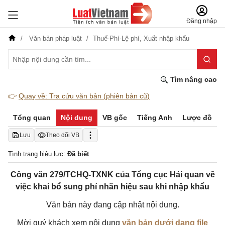
Đăng nhập
Văn bản pháp luật
Thuế-Phí-Lệ phí,
Xuất nhập khẩu
Tìm nâng cao
👉
Quay về: Tra cứu văn bản (phiên bản cũ)
Tổng quan
Nội dung
VB gốc
Tiếng Anh
Lược đồ
Lưu
Theo dõi VB
Tình trạng hiệu lực:
Đã biết
Công văn 279/TCHQ-TXNK của Tổng cục Hải quan về
việc khai bổ sung phí nhãn hiệu sau khi nhập khẩu
Văn bản này đang cập nhật nội dung.
Mời quý khách xem nội dung
văn bản dưới dạng file